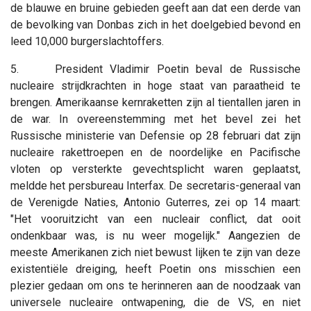
de blauwe en bruine gebieden geeft aan dat een derde van
de bevolking van Donbas zich in het doelgebied bevond en
leed 10,000 burgerslachtoffers.
5. President Vladimir Poetin beval de Russische
nucleaire strijdkrachten in hoge staat van paraatheid te
brengen. Amerikaanse kernraketten zijn al tientallen jaren in
de war. In overeenstemming met het bevel zei het
Russische ministerie van Defensie op 28 februari dat zijn
nucleaire rakettroepen en de noordelijke en Pacifische
vloten op versterkte gevechtsplicht waren geplaatst,
meldde het persbureau Interfax. De secretaris-generaal van
de Verenigde Naties, Antonio Guterres, zei op 14 maart:
"Het vooruitzicht van een nucleair conflict, dat ooit
ondenkbaar was, is nu weer mogelijk." Aangezien de
meeste Amerikanen zich niet bewust lijken te zijn van deze
existentiële dreiging, heeft Poetin ons misschien een
plezier gedaan om ons te herinneren aan de noodzaak van
universele nucleaire ontwapening, die de VS, en niet