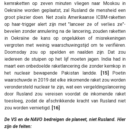
kernraketten op zeven minuten vliegen naar Moskou in
Oekraïne worden geplaatst, zal Rusland de mensheid een
groot plezier doen. Net zoals Amerikaanse ICBM-raketten
op haar-trigger alert zijn met "lanceer ze of verlies ze"-
bevelen zonder annulering na de lancering, zouden raketten
in Oekraïne de kans op ongelukken of misrekeningen
vergroten met weinig waarschuwingstijd om te verifiëren.
Doomsday zou op spelden en naalden zijn. Dat zou
iedereen de stuipen op het lijf moeten jagen. India had in
maart een onbedoelde raketlancering die zonder kernkop in
het nucleair bewapende Pakistan landde.
[15]
Poetin
waarschuwde in 2019 dat elke inkomende raket zou worden
verondersteld nucleair te zijn, wat een vergeldingslancering
door Rusland zou vereisen voordat de inkomende raket
toesloeg, zodat de afschrikkende kracht van Rusland niet
zou worden vernietigd.
[16]
De VS en de NAVO bedreigen de planeet, niet Rusland. Hier
zijn de feiten: