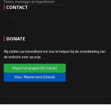
Feiten, meningen en hypothesen
CONTACT
DONATE
Wij stellen uw bereidheid om ons te helpen bij de ontwikkeling van
de website zeer op prijs.
Steun het project (RU Cards)
Visa / Mastercard (Global)
© 2010 - 2026 EIG OB RGE. Ontwerp
♲
sansconsult.eu