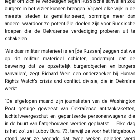
leger om zich te verdedigen tegen Russische aanvallen zou
burgers in het vizier kunnen brengen. Vrijwel elke wijk in de
meeste steden is gemilitariseerd, sommige meer dan
andere, waardoor ze potentiële doelen zijn voor Russische
troepen die de Oekraïense verdediging proberen uit te
schakelen.
"Als daar militair materieel is en [de Russen] zeggen dat we
op dit militair materieel schieten, ondermijnt dat de
bewering dat ze opzettelijk burgerobjecten en burgers
aanvallen", zegt Richard Weir, een onderzoeker bij Human
Rights Watch's crisis and conflict. divisie, die in Oekraïne
werkt.
“De afgelopen maand zijn journalisten van de Washington
Post getuige geweest van Oekraïense antitankraketten,
luchtafweergeschut en gepantserde personenwagens die
in de buurt van flatgebouwen werden geplaatst. . . Elke dag
is het zo', zei Lubov Bura, 73, terwijl ze voor het flatgebouw
stond waar ze woonde dat twee weken geleden werd