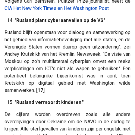
Volgens Carl Bernstein, Pulitzer Prize-journalist, heeft de
CIA Het New York Times en Het Washington Post
.
14.
"Rusland plant cyberaanvallen op de VS"
Rusland blijft openstaan ​​voor dialoog en samenwerking op
het gebied van informatiebeveiliging met alle staten, en de
Verenigde Staten vormen daarop geen uitzondering”, zei
Andrey Krutskikh van het Kremlin. Newsweek. "De visie van
Moskou op zo'n multilateraal cyberplan omvat een reeks
verplichtingen om ICT's niet als wapen te gebruiken." Een
potentieel belangrijke bijeenkomst was in april, toen
Krutskikh op digitaal gebied met Washington wilde
samenwerken.
[17]
15.
"Rusland vermoordt kinderen."
De cijfers worden overdreven zoals alle andere
overdrijvingen door Oekraïne om de NAVO in de oorlog te
krijgen. Alle sterfgevallen van kinderen zijn per ongeluk, niet