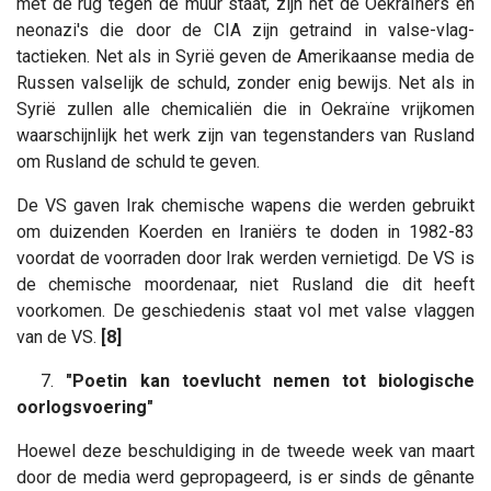
met de rug tegen de muur staat, zijn het de Oekraïners en
neonazi's die door de CIA zijn getraind in valse-vlag-
tactieken. Net als in Syrië geven de Amerikaanse media de
Russen valselijk de schuld, zonder enig bewijs. Net als in
Syrië zullen alle chemicaliën die in Oekraïne vrijkomen
waarschijnlijk het werk zijn van tegenstanders van Rusland
om Rusland de schuld te geven.
De VS gaven Irak chemische wapens die werden gebruikt
om duizenden Koerden en Iraniërs te doden in 1982-83
voordat de voorraden door Irak werden vernietigd. De VS is
de chemische moordenaar, niet Rusland die dit heeft
voorkomen. De geschiedenis staat vol met valse vlaggen
van de VS.
[8]
7.
"Poetin kan toevlucht nemen tot biologische
oorlogsvoering"
Hoewel deze beschuldiging in de tweede week van maart
door de media werd gepropageerd, is er sinds de gênante