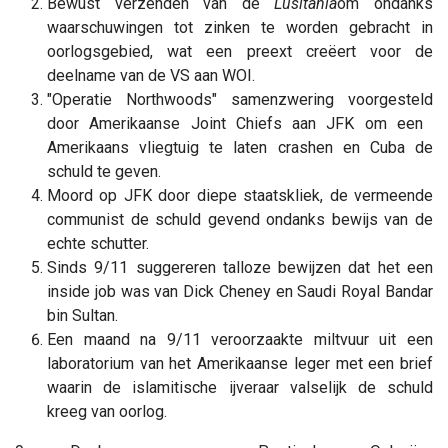
Bewust verzenden van de
Lusitania
om ondanks
waarschuwingen tot zinken te worden gebracht in
oorlogsgebied, wat een preext creëert voor de
deelname van de VS aan WOI.
"Operatie Northwoods" samenzwering voorgesteld
door Amerikaanse Joint Chiefs aan JFK om een ​​
Amerikaans vliegtuig te laten crashen en Cuba de
schuld te geven.
Moord op JFK door diepe staatskliek, de vermeende
communist de schuld gevend ondanks bewijs van de
echte schutter.
Sinds 9/11 suggereren talloze bewijzen dat het een
inside job was van Dick Cheney en Saudi Royal Bandar
bin Sultan.
Een maand na 9/11 veroorzaakte miltvuur uit een
laboratorium van het Amerikaanse leger met een brief
waarin de islamitische ijveraar valselijk de schuld
kreeg van oorlog.