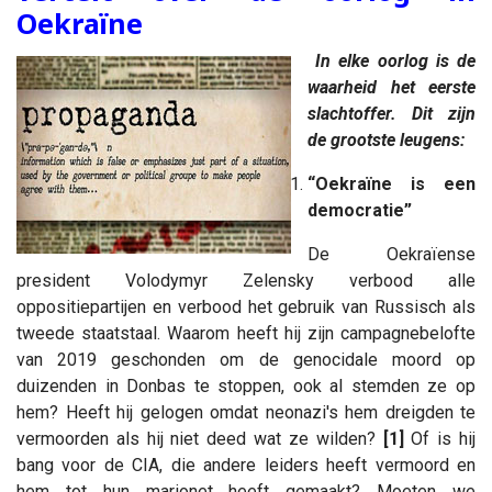
Oekraïne
In elke oorlog is de
waarheid het eerste
slachtoffer. Dit zijn
de grootste leugens:
“Oekraïne is een
democratie”
De Oekraïense
president Volodymyr Zelensky verbood alle
oppositiepartijen en verbood het gebruik van Russisch als
tweede staatstaal. Waarom heeft hij zijn campagnebelofte
van 2019 geschonden om de genocidale moord op
duizenden in Donbas te stoppen, ook al stemden ze op
hem? Heeft hij gelogen omdat neonazi's hem dreigden te
vermoorden als hij niet deed wat ze wilden?
[1]
Of is hij
bang voor de CIA, die andere leiders heeft vermoord en
hem tot hun marionet heeft gemaakt? Moeten we