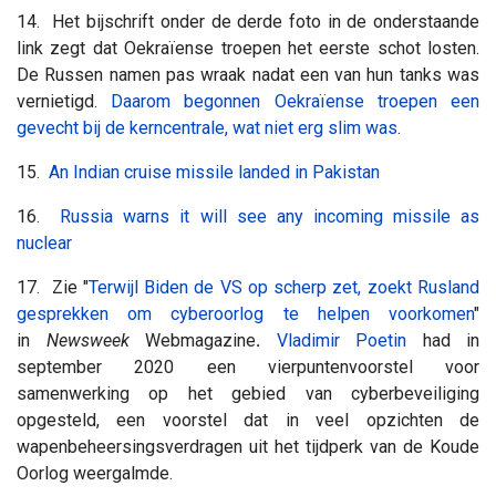
14. Het bijschrift onder de derde foto in de onderstaande
link zegt dat Oekraïense troepen het eerste schot losten.
De Russen namen pas wraak nadat een van hun tanks was
vernietigd.
Daarom begonnen Oekraïense troepen een
gevecht bij de kerncentrale, wat niet erg slim was
.
15.
An Indian cruise missile landed in Pakistan
16.
Russia warns it will see any incoming missile as
nuclear
17. Zie "
Terwijl Biden de VS op scherp zet, zoekt Rusland
gesprekken om cyberoorlog te helpen voorkomen
"
in
Newsweek
Webmagazine
.
Vladimir Poetin
had in
september 2020 een vierpuntenvoorstel voor
samenwerking op het gebied van cyberbeveiliging
opgesteld, een voorstel dat in veel opzichten de
wapenbeheersingsverdragen uit het tijdperk van de Koude
Oorlog weergalmde.