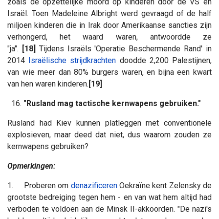
zoals de opzettelijke moord op kinderen door de VS en
Israël. Toen Madeleine Albright werd gevraagd of de half
miljoen kinderen die in Irak door Amerikaanse sancties zijn
verhongerd, het waard waren, antwoordde ze
"ja".
[18]
Tijdens Israëls 'Operatie Beschermende Rand' in
2014
Israëlische strijdkrachten
doodde 2,200 Palestijnen,
van wie meer dan 80% burgers waren, en bijna een kwart
van hen waren kinderen.
[19]
16.
"Rusland mag tactische kernwapens gebruiken."
Rusland had Kiev kunnen platleggen met conventionele
explosieven, maar deed dat niet, dus waarom zouden ze
kernwapens gebruiken?
Opmerkingen:
1. Proberen om
denazificeren
Oekraïne kent Zelensky de
grootste bedreiging tegen hem - en van wat hem altijd had
verboden te voldoen aan de Minsk II-akkoorden. "De nazi's