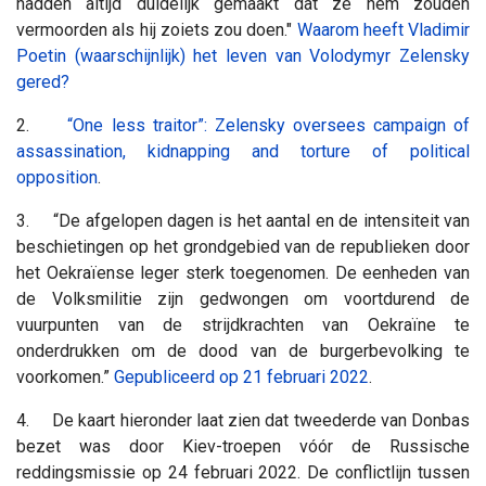
hadden altijd duidelijk gemaakt dat ze hem zouden
vermoorden als hij zoiets zou doen."
Waarom heeft Vladimir
Poetin (waarschijnlijk) het leven van Volodymyr Zelensky
gered?
2.
“One less traitor”: Zelensky oversees campaign of
assassination, kidnapping and torture of political
opposition
.
3. “De afgelopen dagen is het aantal en de intensiteit van
beschietingen op het grondgebied van de republieken door
het Oekraïense leger sterk toegenomen. De eenheden van
de Volksmilitie zijn gedwongen om voortdurend de
vuurpunten van de strijdkrachten van Oekraïne te
onderdrukken om de dood van de burgerbevolking te
voorkomen.”
Gepubliceerd op 21 februari 2022
.
4. De kaart hieronder laat zien dat tweederde van Donbas
bezet was door Kiev-troepen vóór de Russische
reddingsmissie op 24 februari 2022. De conflictlijn tussen