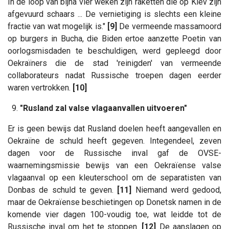
In de loop van bijna vier weken zijn raketten die op Kiev zijn
afgevuurd schaars ... De vernietiging is slechts een kleine
fractie van wat mogelijk is."
[9]
De vermeende massamoord
op burgers in Bucha, die Biden ertoe aanzette Poetin van
oorlogsmisdaden te beschuldigen, werd gepleegd door
Oekraïners die de stad 'reinigden' van vermeende
collaborateurs nadat Russische troepen dagen eerder
waren vertrokken.
[10]
9.
"Rusland zal valse vlagaanvallen uitvoeren"
Er is geen bewijs dat Rusland doelen heeft aangevallen en
Oekraïne de schuld heeft gegeven. Integendeel, zeven
dagen voor de Russische inval gaf de OVSE-
waarnemingsmissie bewijs van een Oekraïense valse
vlagaanval op een kleuterschool om de separatisten van
Donbas de schuld te geven.
[11]
Niemand werd gedood,
maar de Oekraïense beschietingen op Donetsk namen in de
komende vier dagen 100-voudig toe, wat leidde tot de
Russische inval om het te stoppen.
[12]
De aanslagen op