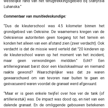
westelijke rand van het terugtrekkingsgebied bij Stanytsia
Luhanska.”
Commentaar van munitiedeskundige:
“Dus de kleuterschool was 4.5 kilometer binnen het
grondgebied van Oekraïne. De waarnemers kregen van de
Oekraïense autoriteiten geen toegang tot het terrein en
konden het alleen van een afstand zien (zeer verdacht). Ook
verdacht is dat de missie werd verteld dat "20 kinderen op
de kleuterschool waren op het moment van het incident,
maar geen verwondingen meldden." Echt? Een
artilleriegranaat barst door een klaslokaalmuur en niemand
raakte gewond? Waarschijnlijker was dat ze waren
gewaarschuwd om van tevoren naar buiten te gaan en
geëvacueerd waren voordat de granaat werd afgevuurd.
“Maar er is geen enkele twijfel over hoe ver de tank (of
artilleriestuk) was. De impact was dood op, en niet van een
dalende granaat. En de omliggende gebouwen betekenen