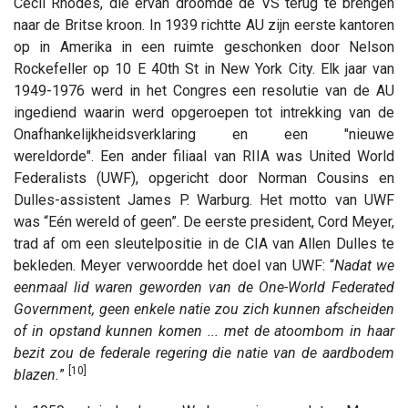
Cecil Rhodes, die ervan droomde de VS terug te brengen
naar de Britse kroon. In 1939 richtte AU zijn eerste kantoren
op in Amerika in een ruimte geschonken door Nelson
Rockefeller op 10 E 40th St in New York City. Elk jaar van
1949-1976 werd in het Congres een resolutie van de AU
ingediend waarin werd opgeroepen tot intrekking van de
Onafhankelijkheidsverklaring en een "nieuwe
wereldorde". Een ander filiaal van RIIA was United World
Federalists (UWF), opgericht door Norman Cousins ​​en
Dulles-assistent James P. Warburg. Het motto van UWF
was “Eén wereld of geen”. De eerste president, Cord Meyer,
trad af om een ​​sleutelpositie in de CIA van Allen Dulles te
bekleden. Meyer verwoordde het doel van UWF: “
Nadat we
eenmaal lid waren geworden van de One-World Federated
Government, geen enkele natie zou zich kunnen afscheiden
of in opstand kunnen komen ... met de atoombom in haar
bezit zou de federale regering die natie van de aardbodem
[
10]
blazen
.
”