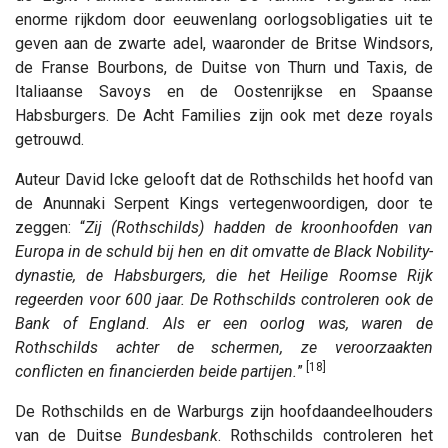
enorme rijkdom door eeuwenlang oorlogsobligaties uit te
geven aan de zwarte adel, waaronder de Britse Windsors,
de Franse Bourbons, de Duitse von Thurn und Taxis, de
Italiaanse Savoys en de Oostenrijkse en Spaanse
Habsburgers. De Acht Families zijn ook met deze royals
getrouwd.
Auteur David Icke gelooft dat de Rothschilds het hoofd van
de Anunnaki Serpent Kings vertegenwoordigen, door te
zeggen: “
Zij (Rothschilds) hadden de kroonhoofden van
Europa in de schuld bij hen en dit omvatte de Black Nobility-
dynastie, de Habsburgers, die het Heilige Roomse Rijk
regeerden voor 600 jaar. De Rothschilds controleren ook de
Bank of England. Als er een oorlog was, waren de
Rothschilds achter de schermen, ze veroorzaakten
[18]
conflicten en financierden beide partijen.
”
De Rothschilds en de Warburgs zijn hoofdaandeelhouders
van de Duitse
Bundesbank
. Rothschilds controleren het