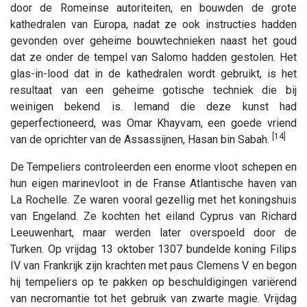
door de Romeinse autoriteiten, en bouwden de grote
kathedralen van Europa, nadat ze ook instructies hadden
gevonden over geheime bouwtechnieken naast het goud
dat ze onder de tempel van Salomo hadden gestolen. Het
glas-in-lood dat in de kathedralen wordt gebruikt, is het
resultaat van een geheime gotische techniek die bij
weinigen bekend is. Iemand die deze kunst had
geperfectioneerd, was Omar Khayvam, een goede vriend
[14]
van de oprichter van de Assassijnen, Hasan bin Sabah.
De Tempeliers controleerden een enorme vloot schepen en
hun eigen marinevloot in de Franse Atlantische haven van
La Rochelle. Ze waren vooral gezellig met het koningshuis
van Engeland. Ze kochten het eiland Cyprus van Richard
Leeuwenhart, maar werden later overspoeld door de
Turken. Op vrijdag 13 oktober 1307 bundelde koning Filips
IV van Frankrijk zijn krachten met paus Clemens V en begon
hij tempeliers op te pakken op beschuldigingen variërend
van necromantie tot het gebruik van zwarte magie. Vrijdag