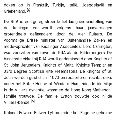
doken op in Frankrijk, Turkije, Italië, Joegoslavië en
[4]
Griekenland.
De RIIA is een geregistreerde liefdadigheidsinstelling van
de koningin en wordt volgens haar jaarverslagen
grotendeels gefinancierd door de Vier Ruiters. De
voormalige Britse minister van Buitenlandse Zaken en
mede-oprichter van Kissinger Associates, Lord Carrington,
was voorzitter van zowel de RIIA als de Bilderbergers. De
binnenste cirkel bij RIIA wordt gedomineerd door Knights of
St. John Jerusalem, Knights of Malta, Knights Templar en
33rd Degree Scottish Rite Freemasons. De Knights of St.
John werden gesticht in 1070 en ressorteren rechtstreeks
onder het Britse House of Windsor. Hun leidende bloedlijn
is de Villiers-dynastie, waarmee de Hong Kong Matheson-
familie trouwde. De familie Lytton trouwde ook in de
[5]
Villiers-bende.
Kolonel Edward Bulwer-Lytton leidde het Engelse geheime