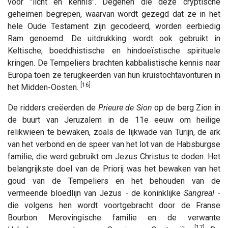
voor "licht en kennis". Degenen die deze cryptische
geheimen begrepen, waarvan wordt gezegd dat ze in het
hele Oude Testament zijn gecodeerd, worden eerbiedig
Ram genoemd. De uitdrukking wordt ook gebruikt in
Keltische, boeddhistische en hindoeïstische spirituele
kringen. De Tempeliers brachten kabbalistische kennis naar
Europa toen ze terugkeerden van hun kruistochtavonturen in
[16]
het Midden-Oosten.
De ridders creëerden de
Prieure de Sion
op de berg Zion in
de buurt van Jeruzalem in de 11e eeuw om heilige
relikwieën te bewaken, zoals de lijkwade van Turijn, de ark
van het verbond en de speer van het lot van de Habsburgse
familie, die werd gebruikt om Jezus Christus te doden. Het
belangrijkste doel van de Priorij was het bewaken van het
goud van de Tempeliers en het behouden van de
vermeende bloedlijn van Jezus - de koninklijke
Sangreal
-
die volgens hen wordt voortgebracht door de Franse
Bourbon Merovingische familie en de verwante
[17]