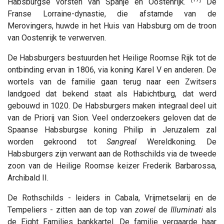
Habsburgse vorsten van Spanje en Oostenrijk.
De
Franse Lorraine-dynastie, die afstamde van de
Merovingers, huwde in het Huis van Habsburg om de troon
van Oostenrijk te verwerven.
De Habsburgers bestuurden het Heilige Roomse Rijk tot de
ontbinding ervan in 1806, via koning Karel V en anderen. De
wortels van de familie gaan terug naar een Zwitsers
landgoed dat bekend staat als Habichtburg, dat werd
gebouwd in 1020. De Habsburgers maken integraal deel uit
van de Priorij van Sion. Veel onderzoekers geloven dat de
Spaanse Habsburgse koning Philip in Jeruzalem zal
worden gekroond tot
Sangreal
Wereldkoning. De
Habsburgers zijn verwant aan de Rothschilds via de tweede
zoon van de Heilige Roomse keizer Frederik Barbarossa,
Archibald II.
De Rothschilds - leiders in Cabala, Vrijmetselarij en de
Tempeliers - zitten aan de top van
zowel
de
Illuminati
als
de Eight Families bankkartel. De familie vergaarde haar