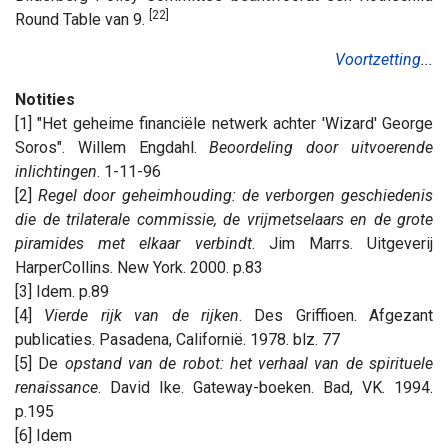
[22]
Round Table van 9.
Voortzetting
...
Notities
[1] "Het geheime financiële netwerk achter 'Wizard' George
Soros". Willem Engdahl.
Beoordeling door uitvoerende
inlichtingen
. 1-11-96
[2]
Regel door geheimhouding: de verborgen geschiedenis
die de trilaterale commissie, de vrijmetselaars en de grote
piramides met elkaar verbindt
. Jim Marrs. Uitgeverij
HarperCollins. New York. 2000. p.83
[3] Idem. p.89
[4]
Vierde rijk van de rijken
. Des Griffioen. Afgezant
publicaties. Pasadena, Californië. 1978. blz. 77
[5] De
opstand van de robot: het verhaal van de spirituele
renaissance
. David Ike. Gateway-boeken. Bad, VK. 1994.
p.195
[6] Idem