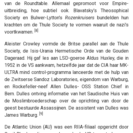
van de Roundtable. Allemaal gepromoot voor Empire-
uitbreiding, hoe subtiel ook. Blavatsky's Theosophical
Society en Bulwer-Lytton's
Rozenkruisers
bundelden hun
krachten om de Thule Society te vormen waaruit de nazi's
[8]
voortkwamen.
Aleister Crowley vormde de Britse parallel aan de Thule
Society, de Isis-Urania Hermetische Orde van de Gouden
Dageraad. Hij gaf les aan LSD-goeroe Aldus Huxley, die in
1952 in de VS aankwam, hetzelfde jaar dat de CIA haar MK-
ULTRA mind control-programma lanceerde met de hulp van
de Zwitserse Sandoz Laboratories, eigendom van Warburg,
en Rockefeller-neef Allen Dulles- OSS Station Chief in
Bern. Dulles ontving informatie van het Saudische Huis van
de Moslimbroederschap over de oprichting van door de
geest bestuurde Assassijnen. De assistent van Dulles was
[9]
James Warburg.
De Atlantic Union (AU) was een RIIA-filiaal opgericht door