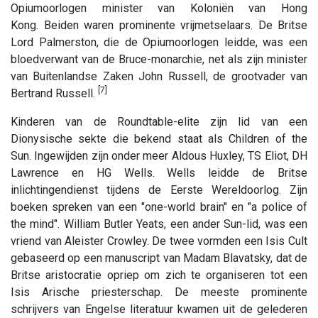
Opiumoorlogen minister van Koloniën van Hong
Kong. Beiden waren prominente vrijmetselaars. De Britse
Lord Palmerston, die de Opiumoorlogen leidde, was een
bloedverwant van de Bruce-monarchie, net als zijn minister
van Buitenlandse Zaken John Russell, de grootvader van
[7]
Bertrand Russell.
Kinderen van de Roundtable-elite zijn lid van een
Dionysische sekte die bekend staat als Children of the
Sun. Ingewijden zijn onder meer Aldous Huxley, TS Eliot, DH
Lawrence en HG Wells. Wells leidde de Britse
inlichtingendienst tijdens de Eerste Wereldoorlog. Zijn
boeken spreken van een "one-world brain" en "a police of
the mind". William Butler Yeats, een ander Sun-lid, was een
vriend van Aleister Crowley. De twee vormden een Isis Cult
gebaseerd op een manuscript van Madam Blavatsky, dat de
Britse aristocratie opriep om zich te organiseren tot een
Isis Arische priesterschap. De meeste prominente
schrijvers van Engelse literatuur kwamen uit de gelederen