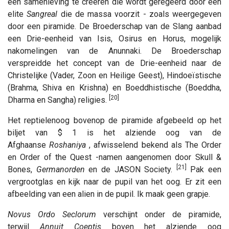
een ​​samenleving te creëren die wordt geregeerd door een
elite
Sangreal
die de massa voorzit - zoals weergegeven
door een piramide. De Broederschap van de Slang aanbad
een Drie-eenheid van Isis, Osirus en Horus, mogelijk
nakomelingen van de Anunnaki. De Broederschap
verspreidde het concept van de Drie-eenheid naar de
Christelijke (Vader, Zoon en Heilige Geest), Hindoeïstische
(Brahma, Shiva en Krishna) en Boeddhistische (Boeddha,
[20]
Dharma en Sangha) religies.
Het reptielenoog bovenop de piramide afgebeeld op het
biljet van $ 1 is het alziende oog van de
Afghaanse
Roshaniya
, afwisselend bekend als The Order
en Order of the Quest -namen aangenomen door Skull &
[21]
Bones,
Germanorden
en de JASON Society.
Pak een
vergrootglas en kijk naar de pupil van het oog. Er zit een
afbeelding van een alien in de pupil. Ik maak geen grapje.
Novus Ordo Seclorum
verschijnt onder de piramide,
terwijl
Annuit Coeptis
boven het alziende oog