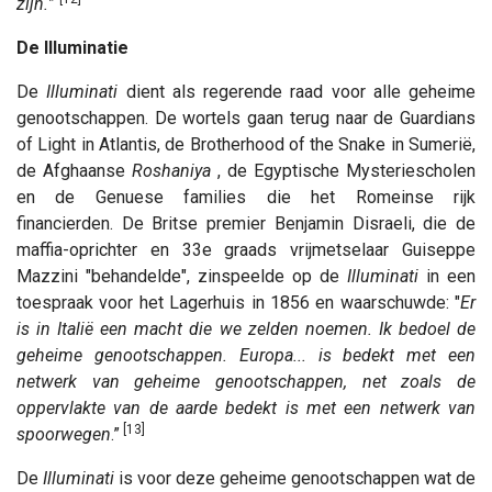
zijn.
”
De Illuminatie
De
Illuminati
dient als regerende raad voor alle geheime
genootschappen. De wortels gaan terug naar de Guardians
of Light in Atlantis, de Brotherhood of the Snake in Sumerië,
de Afghaanse
Roshaniya
, de Egyptische Mysteriescholen
en de Genuese families die het Romeinse rijk
financierden. De Britse premier Benjamin Disraeli, die de
maffia-oprichter en 33e graads vrijmetselaar Guiseppe
Mazzini "behandelde", zinspeelde op de
Illuminati
in een
toespraak voor het Lagerhuis in 1856 en waarschuwde: "
Er
is in Italië een macht die we zelden noemen. Ik bedoel de
geheime genootschappen. Europa... is bedekt met een
netwerk van geheime genootschappen, net zoals de
oppervlakte van de aarde bedekt is met een netwerk van
[13]
spoorwegen
.”
De
Illuminati
is voor deze geheime genootschappen wat de