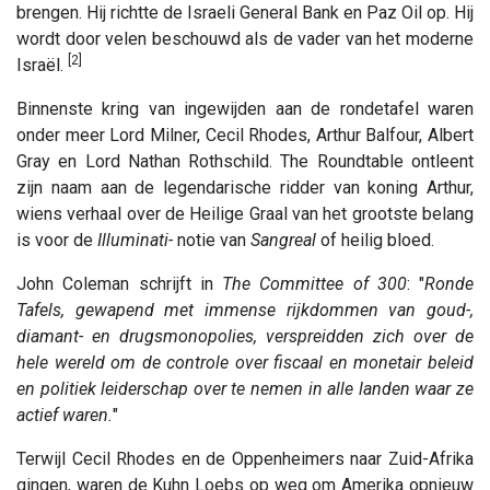
brengen. Hij richtte de Israeli General Bank en Paz Oil op. Hij
wordt door velen beschouwd als de vader van het moderne
[2]
Israël.
Binnenste kring van ingewijden aan de rondetafel waren
onder meer Lord Milner, Cecil Rhodes, Arthur Balfour, Albert
Gray en Lord Nathan Rothschild. The Roundtable ontleent
zijn naam aan de legendarische ridder van koning Arthur,
wiens verhaal over de Heilige Graal van het grootste belang
is voor de
Illuminati-
notie van
Sangreal
of heilig bloed.
John Coleman schrijft in
The Committee of 300
: "
Ronde
Tafels, gewapend met immense rijkdommen van goud-,
diamant- en drugsmonopolies, verspreidden zich over de
hele wereld om de controle over fiscaal en monetair beleid
en politiek leiderschap over te nemen in alle landen waar ze
actief waren.
"
Terwijl Cecil Rhodes en de Oppenheimers naar Zuid-Afrika
gingen, waren de Kuhn Loebs op weg om Amerika opnieuw