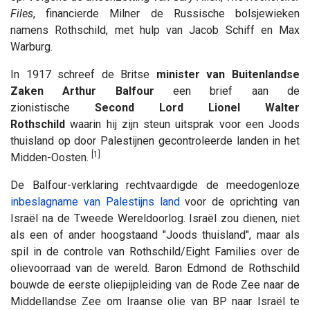
Files
, financierde Milner de Russische bolsjewieken
namens Rothschild, met hulp van Jacob Schiff en Max
Warburg.
In 1917 schreef de Britse
minister van Buitenlandse
Zaken Arthur Balfour
een brief aan de
zionistische
Second Lord Lionel Walter
Rothschild
waarin hij zijn steun uitsprak voor een Joods
thuisland op door Palestijnen gecontroleerde landen in het
[1]
Midden-Oosten.
De Balfour-verklaring rechtvaardigde de meedogenloze
inbeslagname van Palestijns land
voor de oprichting van
Israël na de Tweede Wereldoorlog. Israël zou dienen, niet
als een of ander hoogstaand "Joods thuisland", maar als
spil in de controle van Rothschild/Eight Families over de
olievoorraad van de wereld. Baron Edmond de Rothschild
bouwde de eerste oliepijpleiding van de Rode Zee naar de
Middellandse Zee om Iraanse olie van BP naar Israël te