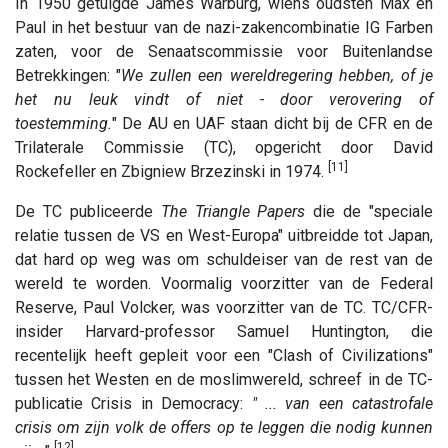
In 1950 getuigde James Warburg, wiens oudsten Max en
Paul in het bestuur van de nazi-zakencombinatie IG Farben
zaten, voor de Senaatscommissie voor Buitenlandse
Betrekkingen: "
We zullen een wereldregering hebben, of je
het nu leuk vindt of niet - door verovering of
toestemming.
" De AU en UAF staan ​​dicht bij de CFR en de
Trilaterale Commissie (TC), opgericht door David
[11]
Rockefeller en Zbigniew Brzezinski in 1974.
De TC publiceerde
The Triangle Papers
die de "speciale
relatie tussen de VS en West-Europa" uitbreidde tot Japan,
dat hard op weg was om schuldeiser van de rest van de
wereld te worden. Voormalig voorzitter van de Federal
Reserve, Paul Volcker, was voorzitter van de TC. TC/CFR-
insider Harvard-professor Samuel Huntington, die
recentelijk heeft gepleit voor een "Clash of Civilizations"
tussen het Westen en de moslimwereld, schreef in de TC-
publicatie Crisis in Democracy:
"
... van een catastrofale
crisis om zijn volk de offers op te leggen die nodig kunnen
[12]