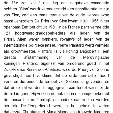
de 13e zou vanaf die dag een negatieve connotatie
hebben. "Sion" wordt verondersteld een transliteratie te zijn
van Zion, zelf een transliteratie van de oude Hebreeuwse
naam Jeruzalem. De Priorij van Sion kwam in juli 1956 in het
openbaar. Een bericht uit 1981 in de Franse pers vermeldde
121 hoogwaardigheidsbekleders als leden van de
Priorij. Allen waren bankiers, royalty's of leden van de
internationale politieke jetset. Pierre Plantard werd vermeld
als grootmeester. Plantard is via koning Dagobert II een
directe afstammeling van de Merovingische
koningen. Plantard, eigenaar van onroerend goed in het
Zuid-Franse Rennes-le-Chateau, waar de Priorij van Sion is
gevestigd, heeft verklaard dat de orde een schat heeft
verloren die onder de tempel van Salomo is gevonden en
dat deze zal worden teruggegeven aan Israël wanneer de
de tijd is goed. Hij verklaarde ook dat in de nabije toekomst
de monarchie in Frankrijk en andere naties zou worden
hersteld. De Tempeliers beweren in het geheim te weten
dat Jezus Christus met Maria Magdalena trouwde, kinderen