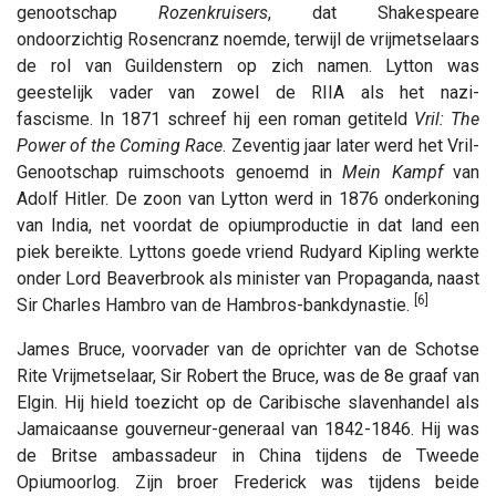
genootschap
Rozenkruisers
, dat Shakespeare
ondoorzichtig Rosencranz noemde, terwijl de vrijmetselaars
de rol van Guildenstern op zich namen. Lytton was
geestelijk vader van zowel de RIIA als het nazi-
fascisme. In 1871 schreef hij een roman getiteld
Vril: The
Power of the Coming Race
. Zeventig jaar later werd het Vril-
Genootschap ruimschoots genoemd in
Mein Kampf
van
Adolf Hitler. De zoon van Lytton werd in 1876 onderkoning
van India, net voordat de opiumproductie in dat land een
piek bereikte. Lyttons goede vriend Rudyard Kipling werkte
onder Lord Beaverbrook als minister van Propaganda, naast
[6]
Sir Charles Hambro van de Hambros-bankdynastie.
James Bruce, voorvader van de oprichter van de Schotse
Rite Vrijmetselaar, Sir Robert the Bruce, was de 8e graaf van
Elgin. Hij hield toezicht op de Caribische slavenhandel als
Jamaicaanse gouverneur-generaal van 1842-1846. Hij was
de Britse ambassadeur in China tijdens de Tweede
Opiumoorlog. Zijn broer Frederick was tijdens beide