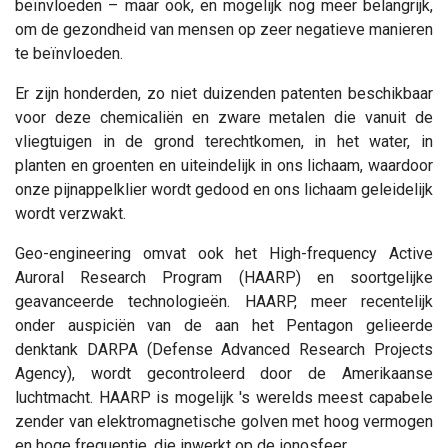
beïnvloeden – maar ook, en mogelijk nog meer belangrijk,
om de gezondheid van mensen op zeer negatieve manieren
te beïnvloeden.
Er zijn honderden, zo niet duizenden patenten beschikbaar
voor deze chemicaliën en zware metalen die vanuit de
vliegtuigen in de grond terechtkomen, in het water, in
planten en groenten en uiteindelijk in ons lichaam, waardoor
onze pijnappelklier wordt gedood en ons lichaam geleidelijk
wordt verzwakt.
Geo-engineering omvat ook het High-frequency Active
Auroral Research Program (HAARP) en soortgelijke
geavanceerde technologieën. HAARP, meer recentelijk
onder auspiciën van de aan het Pentagon gelieerde
denktank DARPA (Defense Advanced Research Projects
Agency), wordt gecontroleerd door de Amerikaanse
luchtmacht. HAARP is mogelijk 's werelds meest capabele
zender van elektromagnetische golven met hoog vermogen
en hoge frequentie, die inwerkt op de ionosfeer.