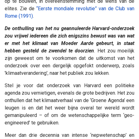
op te bouwen, in overeenstemming met de wens van de
elites. Zie de
“Eerste mondiale revolutie” van de Club van
Rome (1991)
.
De onthulling van het nu geannuleerde Harvard-onderzoek
zou vrijwel iedereen die zich enigszins bewust was van wat
er met het klimaat van Moeder Aarde gebeurt, in staat
hebben gesteld de zwendel te doorzien
. Het zou moeilijk
zijn geweest om te voorkomen dat de uitkomst van het
onderzoek over een dergelijk opgefokt onderwerp, zoals
'klimaatverandering', naar het publiek zou lekken.
Stel je voor dat onderzoek van Harvard een politieke
agenda zou vernietigen, evenals de grote bedrijven. Het zou
onthullen dat het klimaatverhaal van de ‘Groene Agenda’ een
leugen is en dat het weer bijna overal ter wereld wordt
gemanipuleerd – of om de wetenschappelijke term ‘geo-
engineered’ te gebruiken.
Meer dan drie decennia van intense ‘nepwetenschap’ en