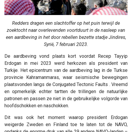
Redders dragen een slachtoffer op het puin terwijl de
zoektocht naar overlevenden voortduurt in de nasleep van
een aardbeving in het door rebellen bezette stadje Jindires,
Syrië,
7 februari 2023.
De aardbeving vond plaats kort voordat Recep Tayyip
Erdogan in mei 2023 werd herkozen als president van
Turkije. Het epicentrum van de aardbeving lag in de Turkse
provincie Kahramanmaras, waar seismische bewegingen
plaatsvonden langs de Conjugated Tectonic Faults . Vreemd
en opmerkelijk echter tartten de trillingen de natuurlijke
patronen en passen ze niet in de gebruikelijke volgorde van
hoofdschokken en naschokken.
Dit was ook het moment waarop president Erdogan
weigerde Zweden en Finland toe te laten tot de NAVO,
ondanks de enorme druk van alle 29 andere NAVO-landen –