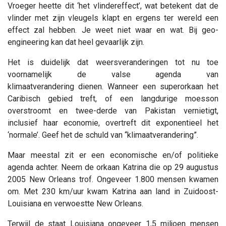
Vroeger heette dit ‘het vlindereffect’, wat betekent dat de
vlinder met zijn vleugels klapt en ergens ter wereld een
effect zal hebben. Je weet niet waar en wat. Bij geo-
engineering kan dat heel gevaarlijk zijn.
Het is duidelijk dat weersveranderingen tot nu toe
voornamelijk de valse agenda van
klimaatverandering dienen. Wanneer een superorkaan het
Caribisch gebied treft, of een langdurige moesson
overstroomt en twee-derde van Pakistan vernietigt,
inclusief haar economie, overtreft dit exponentieel het
‘normale’. Geef het de schuld van “klimaatverandering”.
Maar meestal zit er een economische en/of politieke
agenda achter. Neem de orkaan Katrina die op 29 augustus
2005 New Orleans trof. Ongeveer 1.800 mensen kwamen
om. Met 230 km/uur kwam Katrina aan land in Zuidoost-
Louisiana en verwoestte New Orleans.
Terwijl de staat Louisiana ongeveer 1,5 miljoen mensen