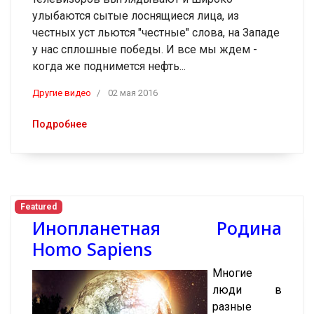
улыбаются сытые лоснящиеся лица, из
честных уст льются "честные" слова, на Западе
у нас сплошные победы. И все мы ждем -
когда же поднимется нефть...
Другие видео
02 мая 2016
Подробнее
Featured
Инопланетная Родина
Homo Sapiens
Многие
люди в
разные