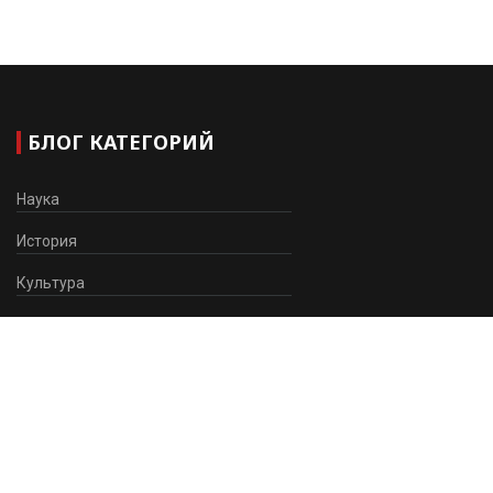
БЛОГ КАТЕГОРИЙ
Наука
История
Культура
Здоровье
Образование
Мировоззрение
ВАЖНАЯ ИНФОРМАЦИЯ
С чего начать