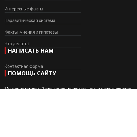
Интересные факты
Паразитическая система
Факты, мнения и гипотезы
Что делать?
НАПИСАТЬ НАМ
Контактная Форма
ПОМОЩЬ САЙТУ
Мы приветствуем Ваше желание помочь нам в наших усилиях
по развитию сайта.
Поддержать проект (Карты РФ)
Visa / Mastercard (World)