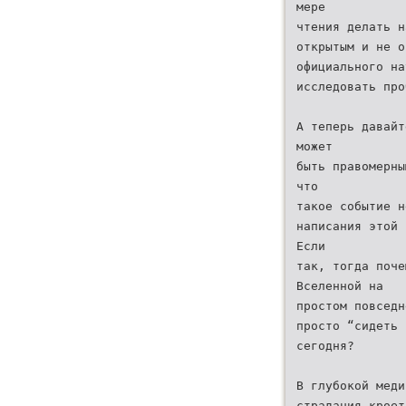
мере
чтения делать н
открытым и не о
официального на
исследовать про
А теперь давайт
может
быть правомерны
что
такое событие н
написания этой 
Если
так, тогда поче
Вселенной на
простом повседн
просто “сидеть 
сегодня?
В глубокой меди
страдания кроет