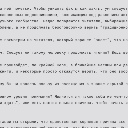
а ней пометки. Чтобы увидеть факты как факты, ум следует
слепленным недопониманием, возникающим под давлением авт
учного сообщества. Редко попадаются читатели, выбирающие
блемы, а не продолжать безоговорочно верить “традиционно
е посмотрим на читателя, который заранее “знает”, что на
м. Следует ли такому человеку продолжать чтение? Ведь ве
е произойдет, по крайней мере, в ближайшие месяцы или да
книги, и некоторые просто откажутся верить, что оно вооб
му бы ни извлечь пользу из посвящения в знание скрытой п
евном уровне понимания? Является ли такое событие чем-то
и ждать”, или есть настоятельная причина, чтобы начать и
тации мы открыли, что единственная корневая причина всег
ся в подсознательной вере в то, что Бог нас покинул. Мы 