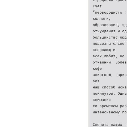
счет
“первородного г
коллеги,
образование, зд
отчуждения и од
большинство люд
подсознательног
всезнающ и
всех любит, но 
отчаянии. Болез
кофе,
алкоголю, нарко
вот
наш способ иска
покинутой. Одна
внимания
со временем раз
интенсивному по
Слепота наших г