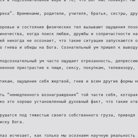
реха”. Временами, родители, учителя, братья, сестры, дру
оровье и состояние физических тел вызывают ощущения позо
иночества, когда поиск любви, дружбы и сопричастности на
ей никогда не осознает, что такие ситуации запускаются о
о гнева и обиды на Бога. Сознательный ум пришел к выводу
подсознательный ум часто ощущает отрезанность, депрессию
ненное пристрастие к пище, сексу, покупкам, телевизору, 
тикам, ощущение себя жертвой, гнев и всем другие формы м
ть “немедленного вознаграждения” той части себя, которая
ко это хорошо установленный духовный факт, что такие отв
рушатся под тяжестью своего собственного груза, приводя 
иску Бога.
лаз исчезает, как только мы осознаем научную реальность 