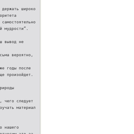
 держать широко
оритета
 самостоятельно
й мудрости”.
ш вывод не
сьма вероятно,
же годы после
ще произойдет.
рироды
, чего следует
зучать материал
о нашего
относим это за