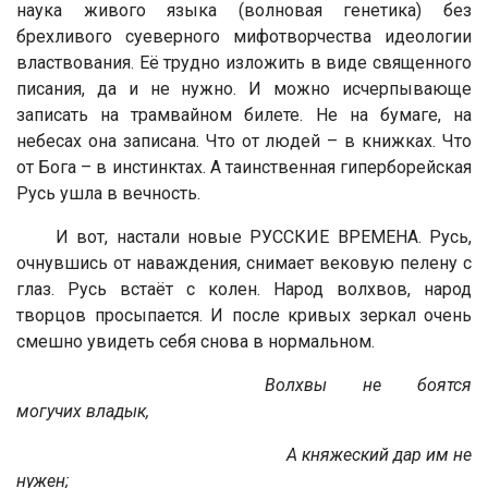
наука живого языка (волновая генетика) без
брехливого суеверного мифотворчества идеологии
властвования. Её трудно изложить в виде священного
писания, да и не нужно. И можно исчерпывающе
записать на трамвайном билете. Не на бумаге, на
небесах она записана. Что от людей – в книжках. Что
от Бога – в инстинктах. А таинственная гиперборейская
Русь ушла в вечность.
И вот, настали новые РУССКИЕ ВРЕМЕНА. Русь,
очнувшись от наваждения, снимает вековую пелену с
глаз. Русь встаёт с колен. Народ волхвов, народ
творцов просыпается. И после кривых зеркал очень
смешно увидеть себя снова в нормальном.
Волхвы не боятся
могучих владык,
А княжеский дар им не
нужен;