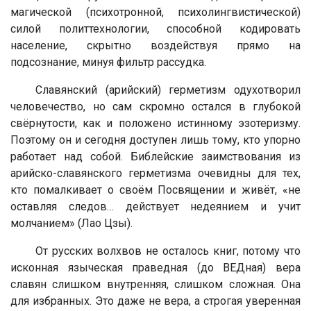
магической (психотронной, психолингвистической)
силой политтехнологии, способной кодировать
население, скрытно воздействуя прямо на
подсознание, минуя фильтр рассудка.
Славянский (арийский) герметизм одухотворил
человечество, но сам скромно остался в глубокой
свёрнутости, как и положено истинному эзотеризму.
Поэтому он и сегодня доступен лишь тому, кто упорно
работает над собой. Библейские заимствования из
арийско-славянского герметизма очевидны для тех,
кто помалкивает о своём Посвящении и живёт, «не
оставляя следов… действует недеянием и учит
молчанием» (Лао Цзы).
От русских волхвов не осталось книг, потому что
исконная языческая праведная (до ВЕДная) вера
славян слишком внутренняя, слишком сложная. Она
для избранных. Это даже не вера, а строгая уверенная