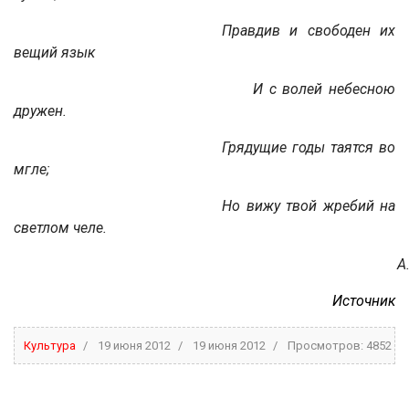
Правдив и свободен их
вещий язык
И с волей небесною
дружен.
Грядущие годы таятся во
мгле;
Но вижу твой жребий на
светлом челе.
А
Источник
Культура
19 июня 2012
19 июня 2012
Просмотров: 4852