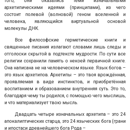
того, они оказались теми изначальными
архетипическими идеями (принципами), из чего
состоит полевой (волновой) геном вселенной и
человека, являющийся виртуальной основой
молекулы ДНК.
Все философские герметические книги и
священные писания излагают словами лишь следы и
отголоски скрытой в подтексте мудрости. По сути все
религии сохранили память о некоей первичной книге.
Она написана не на человеческом языке. Язык богов –
это язык архетипов. Архетипы – это твоя врождённая,
проявляемая в виде инстинктов, и приобретённая
воспитанием и образованием внутренняя суть. Это то,
благодаря чему ты родился, с помощью чего мыслишь,
и что материализует твою мысль.
Двадцать четыре изначальных архетипа – это 24
апокалиптических старца, это 24 языческих бога (грани
и ипостаси древнейшего бога Рода –