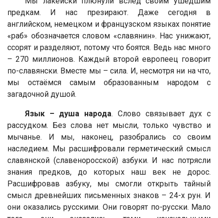
Мы лакейски плюнули вслед своим ушедшим
предкам. И нас презирают. Даже сегодня в
английском, немецком и французском языках понятие
«раб» обозначается словом «славянин». Нас унижают,
ссорят и разделяют, потому что боятся. Ведь нас много
– 270 миллионов. Каждый второй европеец говорит
по-славянски. Вместе мы – сила. И, несмотря ни на что,
мы остаёмся самым образованным народом с
загадочной душой.
Язык – душа народа
. Слово связывает дух с
рассудком. Без слова нет мысли, только чувство и
мычанье. И мы, наконец, разобрались со своим
наследием. Мы расшифровали герметический смысл
славянской (славеноросской) азбуки. И нас потрясли
знания предков, до которых наш век не дорос.
Расшифровав азбуку, мы смогли открыть тайный
смысл древнейших письменных знаков – 24-х рун. И
они оказались русскими. Они говорят по-русски. Мало