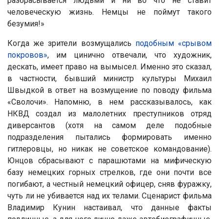
разбрасывается людьми и ни во что не ставит
человеческую жизнь. Немцы не поймут такого
безумия!»
Когда же зрители возмущались
подобным «срывом
покровов»
, им цинично отвечали, что художник,
дескать, имеет право на вымысел. Именно это сказал,
в частности, бывший министр культуры Михаил
Швыдкой в ответ на возмущение по поводу фильма
«Сволочи». Напомню, в нем рассказывалось, как
НКВД создал из малолетних преступников отряд
диверсантов (хотя на самом деле подобные
подразделения пытались формировать именно
гитлеровцы, но никак не советское командование).
Юнцов сбрасывают с парашютами на мифическую
базу немецких горных стрелков, где они почти все
погибают, а честный немецкий офицер, сняв фуражку,
чуть ли не убивается над их телами. Сценарист фильма
Владимир Кунин настаивал, что данные факты