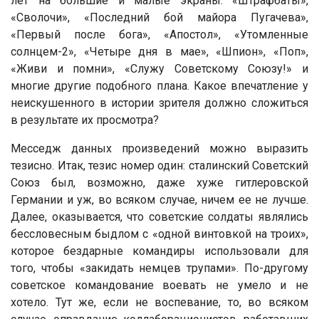
лет на большие и малые экраны: «Штрафбаты»,
«Сволочи», «Последний бой майора Пугачева»,
«Первый после бога», «Апостол», «Утомленные
солнцем-2», «Четыре дня в мае», «Шпион», «Поп»,
«Живи и помни», «Служу Советскому Союзу!» и
многие другие подобного плана. Какое впечатление у
неискушенного в истории зрителя должно сложиться
в результате их просмотра?
Месседж данных произведений можно выразить
тезисно. Итак, тезис номер один: сталинский Советский
Союз был, возможно, даже хуже гитлеровской
Германии и уж, во всяком случае, ничем ее не лучше.
Далее, оказывается, что советские солдаты являлись
бессловесным быдлом с «одной винтовкой на троих»,
которое бездарные командиры использовали для
того, чтобы «закидать немцев трупами». По-другому
советское командование воевать не умело и не
хотело. Тут же, если не воспевание, то, во всяком