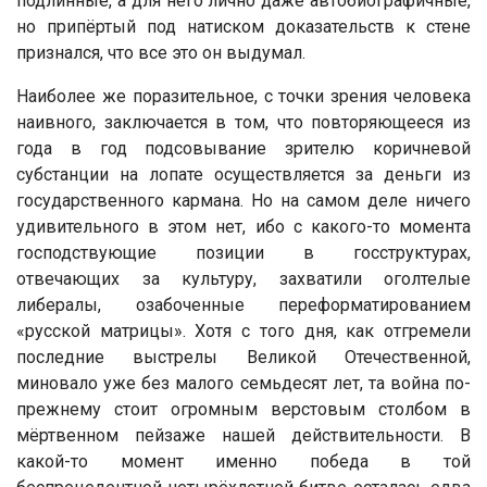
подлинные, а для него лично даже автобиографичные,
но припёртый под натиском доказательств к стене
признался, что все это он выдумал.
Наиболее же поразительное, с точки зрения человека
наивного, заключается в том, что повторяющееся из
года в год подсовывание зрителю коричневой
субстанции на лопате осуществляется за деньги из
государственного кармана. Но на самом деле ничего
удивительного в этом нет, ибо с какого-то момента
господствующие позиции в госструктурах,
отвечающих за культуру, захватили оголтелые
либералы, озабоченные переформатированием
«русской матрицы». Хотя с того дня, как отгремели
последние выстрелы Великой Отечественной,
миновало уже без малого семьдесят лет, та война по-
прежнему стоит огромным верстовым столбом в
мёртвенном пейзаже нашей действительности. В
какой-то момент именно победа в той