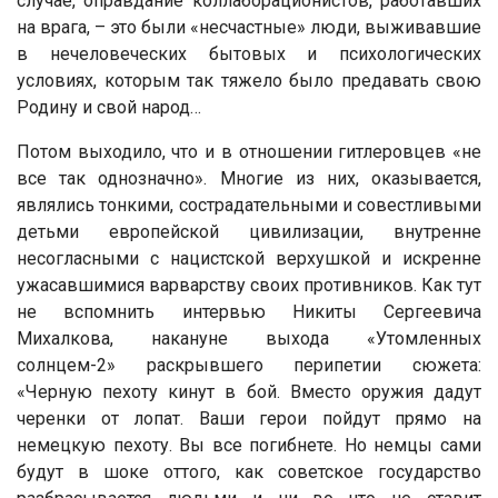
случае, оправдание коллаборационистов, работавших
на врага, – это были «несчастные» люди, выживавшие
в нечеловеческих бытовых и психологических
условиях, которым так тяжело было предавать свою
Родину и свой народ…
Потом выходило, что и в отношении гитлеровцев «не
все так однозначно». Многие из них, оказывается,
являлись тонкими, сострадательными и совестливыми
детьми европейской цивилизации, внутренне
несогласными с нацистской верхушкой и искренне
ужасавшимися варварству своих противников. Как тут
не вспомнить интервью Никиты Сергеевича
Михалкова, накануне выхода «Утомленных
солнцем-2» раскрывшего перипетии сюжета:
«Черную пехоту кинут в бой. Вместо оружия дадут
черенки от лопат. Ваши герои пойдут прямо на
немецкую пехоту. Вы все погибнете. Но немцы сами
будут в шоке оттого, как советское государство