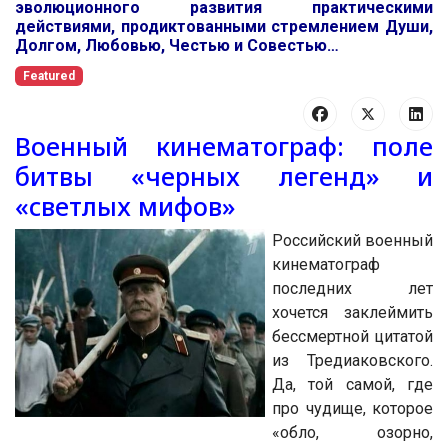
эволюционного развития практическими
действиями, продиктованными стремлением Души,
Долгом, Любовью, Честью и Совестью…
Featured
Военный кинематограф: поле
битвы «черных легенд» и
«светлых мифов»
Российский военный
кинематограф
последних лет
хочется заклеймить
бессмертной цитатой
из Тредиаковского.
Да, той самой, где
про чудище, которое
«обло, озорно,