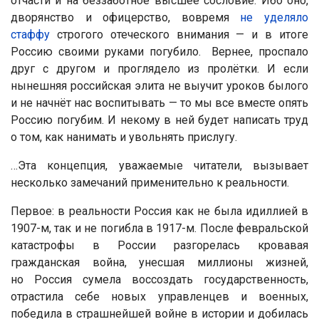
отчасти и на беззаботное высшее сословие. Ибо оно,
дворянство и офицерство, вовремя
не уделяло
стаффу
строгого отеческого внимания — и в итоге
Россию своими руками погубило. Вернее, проспало
друг с другом и проглядело из пролётки. И если
нынешняя российская элита не выучит уроков былого
и не начнёт нас воспитывать — то мы все вместе опять
Россию погубим. И некому в ней будет написать труд
о том, как нанимать и увольнять прислугу.
…Эта концепция, уважаемые читатели, вызывает
несколько замечаний применительно к реальности.
Первое: в реальности Россия как не была идиллией в
1907-м, так и не погибла в 1917-м. После февральской
катастрофы в России разгорелась кровавая
гражданская война, унесшая миллионы жизней,
но Россия сумела воссоздать государственность,
отрастила себе новых управленцев и военных,
победила в страшнейшей войне в истории и добилась