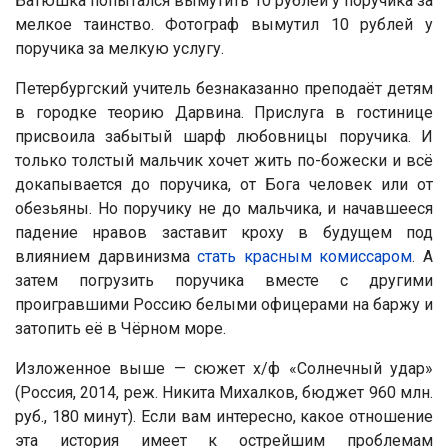
Батюшка попытался вымутить 10 рублей у поручика за
мелкое таинство. Фотограф вымутил 10 рублей у
поручика за мелкую услугу.
Петербургский учитель безнаказанно преподаёт детям
в городке теорию Дарвина. Прислуга в гостинице
присвоила забытый шарф любовницы поручика. И
только толстый мальчик хочет жить по-божески и всё
докапывается до поручика, от Бога человек или от
обезьяны. Но поручику не до мальчика, и начавшееся
падение нравов заставит кроху в будущем под
влиянием дарвинизма
стать красным комиссаром
. А
затем погрузить поручика вместе с другими
проигравшими Россию белыми офицерами на баржу и
затопить её в Чёрном море.
Изложенное выше — сюжет х/ф «Солнечный удар»
(Россия, 2014, реж. Никита Михалков, бюджет 960 млн.
руб., 180 минут). Если вам интересно, какое отношение
эта история имеет к острейшим проблемам