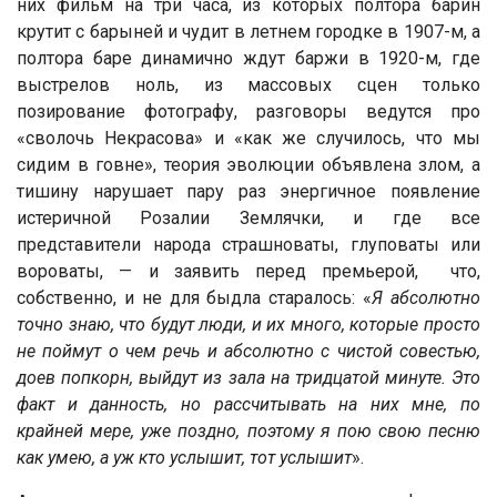
них фильм на три часа, из которых полтора барин
крутит с барыней и чудит в летнем городке в 1907-м, а
полтора баре динамично ждут баржи в 1920-м, где
выстрелов ноль, из массовых сцен только
позирование фотографу, разговоры ведутся про
«сволочь Некрасова» и «как же случилось, что мы
сидим в говне», теория эволюции объявлена злом, а
тишину нарушает пару раз энергичное появление
истеричной Розалии Землячки, и где все
представители народа страшноваты, глуповаты или
вороваты, — и заявить перед премьерой, что,
собственно, и не для быдла старалось: «
Я абсолютно
точно знаю, что будут люди, и их много, которые просто
не поймут о чем речь и абсолютно с чистой совестью,
доев попкорн, выйдут из зала на тридцатой минуте. Это
факт и данность, но рассчитывать на них мне, по
крайней мере, уже поздно, поэтому я пою свою песню
как умею, а уж кто услышит, тот услышит
».