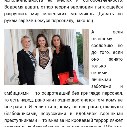
исполнительность на местах и богобоязненность.
Вовремя давать отпор теории эволюции, пытающейся
разрушить мир маленьких мальчиков. Давать по
рукам зарвавшемуся персоналу, наконец.
А если
высшему
сословию не
до того, если
оно занято
только
своими
личными
заботами и
амбициями — то осиротевший без пригляда персонал,
то есть народ, рано или поздно достанется тем, кому не
всё равно. И если эти те, кому не всё равно, окажутся
безбожниками, нерусскими и вдобавок военными
преступниками — то вина за их кровавый террор ляжет