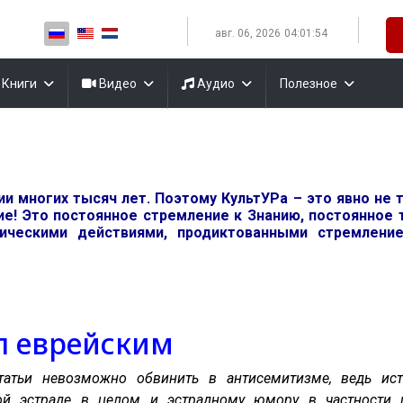
Выберите язык
авг. 06, 2026
04:01:55
Книги
Видео
Аудио
Полезное
 многих тысяч лет. Поэтому КультУРа – это явно не т
ие! Это постоянное стремление к Знанию, постоянное
тическими действиями, продиктованными стремлен
л еврейским
татьи невозможно обвинить в антисемитизме, ведь ист
ой эстраде в целом и эстрадному юмору в частности 