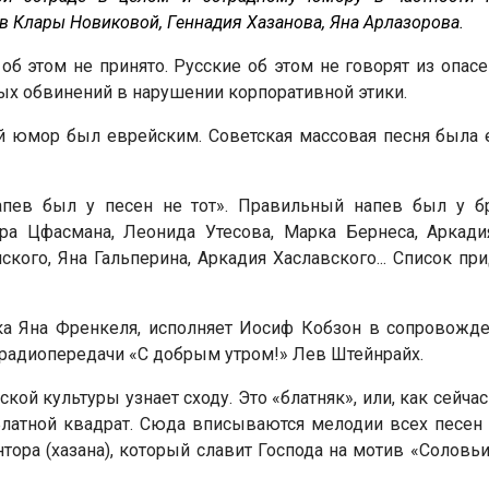
 Клары Новиковой, Геннадия Хазанова, Яна Арлазорова.
об этом не принято. Русские об этом не говорят из опас
х обвинений в нарушении корпоративной этики.
й юмор был еврейским. Советская массовая песня была ев
апев был у песен не тот». Правильный напев был у бр
дра Цфасмана, Леонида Утесова, Марка Бернеса, Аркади
ого, Яна Гальперина, Аркадия Хаславского... Список при
а Яна Френкеля, исполняет Иосиф Кобзон в сопровожде
радиопередачи «С добрым утром!» Лев Штейнрайх.
ой культуры узнает сходу. Это «блатняк», или, как сейчас
Блатной квадрат. Сюда вписываются мелодии всех песен
ора (хазана), который славит Господа на мотив «Соловьи,