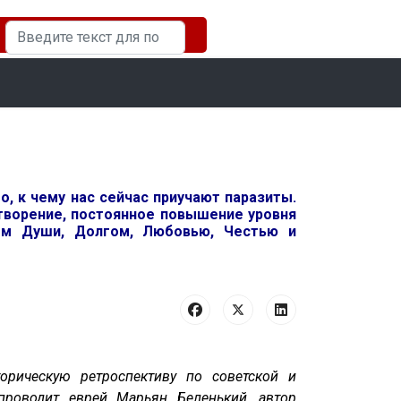
Искать...
о, к чему нас сейчас приучают паразиты.
 творение, постоянное повышение уровня
ием Души, Долгом, Любовью, Честью и
орическую ретроспективу по советской и
проводит еврей Марьян Беленький, автор