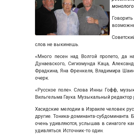
монологов
Говорить 
возможны
Советски
слов не выкинешь.
«Много песен над Волгой пропето, да н
Дунаевского, Сигизмунда Каца, Алексан
Фрадкина, Яна Френкеля, Владимира Шаинск
очерк.
«Русское поле». Слова Инны Гофф, музык
Вильгельма Гаука. Музыкальный редактор 
Хасидские мелодии в Израиле человек русск
другие. Тоника-доминанта-субдоминанта. 
очень удивляются, услышав в синагоге кант
удивляться. Источник-то один.