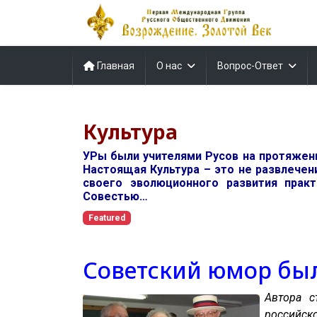
Главная
О нас
Вопрос-Ответ
Культура
УРы были учителями Русов на протяжении
Настоящая Культура – это не развлечен
своего эволюционного развития прак
Совестью…
Featured
Советский юмор бы
Автора с
российск