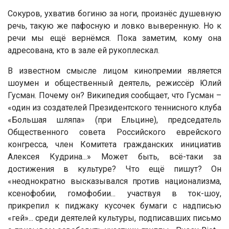
Сокуров, ухватив богиню за ноги, произнёс душевную
речь, такую же пафосную и ловко выверенную. Но к
речи мы ещё вернёмся. Пока заметим, кому она
адресована, кто в зале ей рукоплескал.
В известном смысле лицом кинопремии является
шоумен и общественный деятель, режиссёр Юлий
Гусман. Почему он? Википедия сообщает, что Гусман –
«один из создателей Президентского теннисного клуба
«Большая шляпа» (при Ельцине), председатель
Общественного совета Российского еврейского
конгресса, член Комитета гражданских инициатив
Алексея Кудрина...» Может быть, всё-таки за
достижения в культуре? Что ещё пишут? Он
«неоднократно высказывался против национализма,
ксенофобии, гомофобии... участвуя в ток-шоу,
прикрепил к пиджаку кусочек бумаги с надписью
«гей»... среди деятелей культуры, подписавших письмо