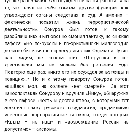
тут же разоблачил: «Он осужден не за творчество, а за
то, что взял на себя совсем другие функции, как
утверждают органы следствия и суд. А именно –
фактически посвятил жизнь террористической
деятельности». Сокуров был готов к такому
разоблачению и мгновенно сменил тактику, не снижая
пафоса: «Но по-русски и по-христиански милосердие
должно быть выше справедливости». Однако и Путин,
как видим, не лыком шит: «По-русски и по-
христиански мы не можем без решения суда.
Повторю еще раз: никто его не осуждал за взгляды и
позицию...» Но и к этому повороту Сокуров готов,
нашёлся: мол, на коллеге «нет смертей»... За этот
наноспектакль Сокурову и вручили «Нику», обнаружив
в его пафосе «честь и достоинство», с которыми тот
атаковал главу русского государства, продавливая
известные корпоративные взгляды, среди которых
«Крым – не наш» и «возрождение России не
допустимо» – аксиомы.