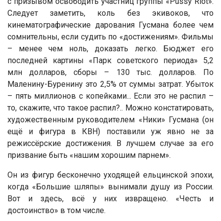
с призывом освободить участниц группы «Pussy Riot».
Следует заметить, коль без экивоков, что
кинематографические дарования Гусмана более чем
сомнительны, если судить по «достижениям». Фильмы
– менее чем ноль, доказать легко. Бюджет его
последней картины «Парк советского периода» 5,2
млн долларов, сборы – 130 тыс. долларов. По
Маленину-Буренину это 2,5% от суммы затрат. Убыток
– пять миллионов с копейками... Если это не распил –
то, скажите, что такое распил?.. Можно констатировать,
художественным руководителем «Ники» Гусмана (он
ещё и фигура в КВН) поставили уж явно не за
режиссёрские достижения. В лучшем случае за его
призвание быть «нашим хорошим парнем».
Он из фигур бесконечно уходящей ельцинской эпохи,
когда «Большие шляпы» вынимали душу из России.
Вот и здесь, всё у них извращено. «Честь и
достоинство» в том числе.