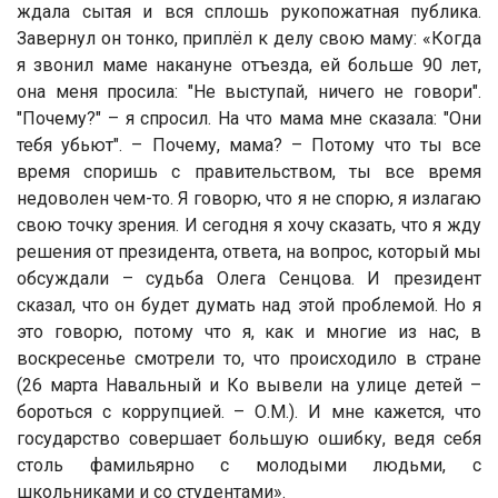
ждала сытая и вся сплошь рукопожатная публика.
Завернул он тонко, приплёл к делу свою маму: «Когда
я звонил маме накануне отъезда, ей больше 90 лет,
она меня просила: "Не выступай, ничего не говори".
"Почему?" – я спросил. На что мама мне сказала: "Они
тебя убьют". – Почему, мама? – Потому что ты все
время споришь с правительством, ты все время
недоволен чем-то. Я говорю, что я не спорю, я излагаю
свою точку зрения. И сегодня я хочу сказать, что я жду
решения от президента, ответа, на вопрос, который мы
обсуждали – судьба Олега Сенцова. И президент
сказал, что он будет думать над этой проблемой. Но я
это говорю, потому что я, как и многие из нас, в
воскресенье смотрели то, что происходило в стране
(26 марта Навальный и Ко вывели на улице детей –
бороться с коррупцией. – О.М.). И мне кажется, что
государство совершает большую ошибку, ведя себя
столь фамильярно с молодыми людьми, с
школьниками и со студентами».