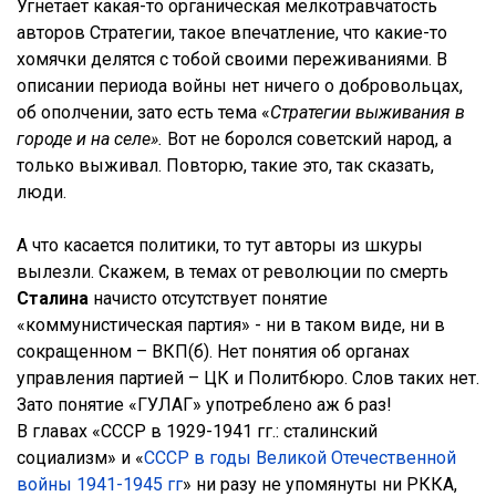
Угнетает какая-то органическая мелкотравчатость
авторов Стратегии, такое впечатление, что какие-то
хомячки делятся с тобой своими переживаниями. В
описании периода войны нет ничего о добровольцах,
об ополчении, зато есть тема «
Стратегии выживания в
городе и на селе».
Вот не боролся советский народ, а
только выживал. Повторю, такие это, так сказать,
люди.
А что касается политики, то тут авторы из шкуры
вылезли. Скажем, в темах от революции по смерть
Сталина
начисто отсутствует понятие
«коммунистическая партия» - ни в таком виде, ни в
сокращенном – ВКП(б). Нет понятия об органах
управления партией – ЦК и Политбюро. Слов таких нет.
Зато понятие «ГУЛАГ» употреблено аж 6 раз!
В главах «СССР в 1929-1941 гг.: сталинский
социализм» и «
СССР в годы Великой Отечественной
войны 1941-1945 гг
» ни разу не упомянуты ни РККА,