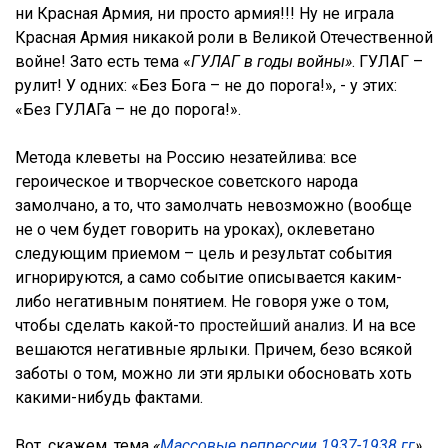
ни Красная Армия, ни просто армия!!! Ну не играла
Красная Армия никакой роли в Великой Отечественной
войне! Зато есть тема «
ГУЛАГ в годы войны»
. ГУЛАГ –
рулит! У одних: «Без Бога – не до порога!», - у этих:
«Без ГУЛАГа – не до порога!».
Метода клеветы на Россию незатейлива: все
героическое и творческое советского народа
замолчано, а то, что замолчать невозможно (вообще
не о чем будет говорить на уроках), оклеветано
следующим приемом – цель и результат события
игнорируются, а само событие описывается каким-
либо негативным понятием. Не говоря уже о том,
чтобы сделать какой-то
простейший анализ
. И на все
вешаются негативные ярлыки. Причем, безо всякой
заботы о том, можно ли эти ярлыки обосновать хоть
какими-нибудь фактами.
Вот, скажем, тема
«
Массовые репрессии 1937-1938 гг
»
.