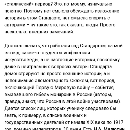
«сталинский» период? Это, по-моему, изначально
понятно. Поэтому нет смысла обсуждать изложение
истории в этом Стандарте, нет смысла спорить с
авторами – ну такие это, так сказать, люди. Просто
несколько внешних замечаний.
Должен сказать, что работали над Стандартом, на мой
взгляд, какие-то студенты истфака или
искусствоведы, а не настоящие историки, поскольку
даже в нейтральных вопросах авторы Стандарта
демонстрируют не просто незнание истории, а и
непонимание элементарного. Скажем, вот период,
включающий Первую Мировую войну – события,
вызвавшего гибель монархии в России (авторы,
правда, знают, что Россия в этой войне участвовала).
Дается список лиц, которых ученику следовало бы
знать, к примеру, в списке военных и
государственных деятелей от начала XIX века по 1917
год, помимо императоров, 30 имен. Есть
Н.А. Милютин
,