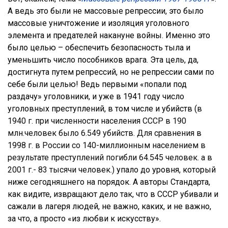
А ведь это были не массовые репрессии, это было
массовые уничтожение и изоляция уголовного
элемента и предателей накануне войны. Именно это
было целью – обеспечить безопасность тыла и
уменьшить число пособников врага. Эта цель, да,
достигнута путем репрессий, но не репрессии сами по
себе были целью! Ведь первыми «попали под
раздачу» уголовники, и уже в 1941 году число
уголовных преступлений, в том числе и убийств (
в
1940 г. при численности населения СССР в 190
млн.человек было 6.549 убийств. Для сравнения
в
1998 г. в России со 140-миллионным населением в
результате преступлений погибли 64.545 человек. а в
2001 г.- 83 тысячи человек.)
упало до уровня, который
ниже сегодняшнего на порядок. А авторы Стандарта,
как видите, извращают дело так, что в СССР убивали и
сажали в лагеря людей, не важно, каких, и не важно,
за что, а просто «из любви к искусству».