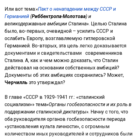
Или вот тема:
«
Пакт о ненападении между СССР и
Германией
(
Риббентропа
-
Молотова
) и
великодержавные амбиции Сталина»
. Целью Сталина
было, во-первых, очевидной – усилить СССР и
ослабить Европу, возглавляемую гитлеровской
Германией. Во-вторых, эта цель
легко доказывается
документами и свидетельствами
современников
Сталина. А, как и чем можно доказать, что Сталин
действовал на основании собственных амбиций?
Документы об этих амбициях сохранились? Может,
Черчилль
это утверждал?
В главе «СССР в 1929-1941 гг.: «сталинский
социализм»» тема
«Органы госбезопасности и их роль в
поддержании сталинской диктатуры»
. Начну с того, что
оба руководителя органов госбезопасности периода
«установления культа личности», с
огромным
количеством иных руководителей и сотрудников были