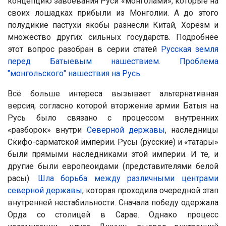
концепцию завоевания Руси «монголами», которые на
своих лошадках прибыли из Монголии. А до этого
полудикие пастухи якобы разнесли Китай, Хорезм и
множество других сильных государств. Подробнее
этот вопрос разобран в серии статей
Русская земля
перед Батыевым нашествием. Проблема
"монгольского" нашествия на Русь
.
Всё больше интереса вызывает альтернативная
версия, согласно которой вторжение армии Батыя на
Русь было связано с процессом внутренних
«разборок» внутри
Северной державы
, наследницы
Скифо-сарматской империи. Русы (русские) и «татары»
были прямыми наследниками этой империи. И те, и
другие были европеоидами (представителями белой
расы).
Шла борьба между различными центрами
северной державы
, которая проходила очередной этап
внутренней нестабильности. Сначала победу одержала
Орда со столицей в Сарае. Однако процесс