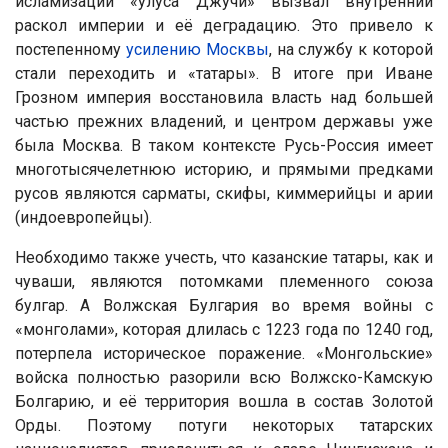
исламизации «улуса Джучи» вызвал внутренний
раскол империи и её деградацию. Это привело к
постепенному
усилению Москвы
, на службу к которой
стали переходить и «татары». В итоге при Иване
Грозном империя восстановила власть над большей
частью прежних владений, и центром державы уже
была Москва. В таком контексте Русь-Россия имеет
многотысячелетнюю историю, и прямыми предками
русов являются сарматы, скифы, киммерийцы и арии
(индоевропейцы).
Необходимо также учесть, что казанские татары, как и
чуваши, являются потомками племенного союза
булгар. А Волжская Булгария во время войны с
«монголами», которая длилась с 1223 года по 1240 год,
потерпела историческое поражение. «Монгольские»
войска полностью разорили всю Волжско-Камскую
Болгарию, и её территория вошла в состав Золотой
Орды. Поэтому потуги некоторых татарских