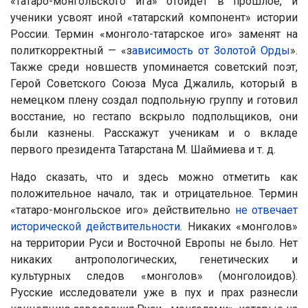
«татаро-монгольского ига» отойдёт в прошлое, и
ученики усвоят иной «татарский компонент» истории
России. Термин «монголо-татарское иго» заменят на
политкорректный — «з
ависимость от Золотой Орды
».
Также среди новшеств упоминается советский поэт,
Герой Советского Союза Муса Джалиль, который в
немецком плену создал подпольную группу и готовил
восстание, но гестапо вскрыло подпольщиков, они
были казнены. Расскажут ученикам и о вкладе
первого президента Татарстана М. Шаймиева и т. д.
Надо сказать, что и здесь можно отметить как
положительное начало, так и отрицательное. Термин
«татаро-монгольское иго» действительно
не отвечает
исторической действительности
. Никаких «монголов»
на территории Руси и Восточной Европы не было. Нет
никаких антропологических, генетических и
культурных следов «монголов» (монголоидов).
Русские исследователи уже в пух и прах разнесли