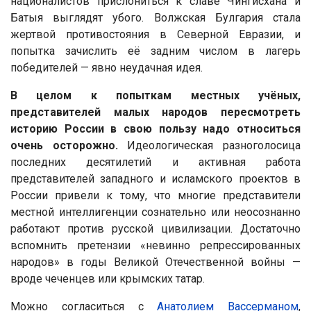
националистов прислониться к славе Чингисхана и
Батыя выглядят убого. Волжская Булгария стала
жертвой противостояния в Северной Евразии, и
попытка зачислить её задним числом в лагерь
победителей — явно неудачная идея.
В целом к попыткам местных учёных,
представителей малых народов пересмотреть
историю России в свою пользу надо относиться
очень осторожно.
Идеологическая разноголосица
последних десятилетий и активная работа
представителей западного и исламского проектов в
России привели к тому, что многие представители
местной интеллигенции сознательно или неосознанно
работают против русской цивилизации. Достаточно
вспомнить претензии «невинно репрессированных
народов» в годы Великой Отечественной войны —
вроде чеченцев или крымских татар.
Можно согласиться с
Анатолием Вассерманом
,