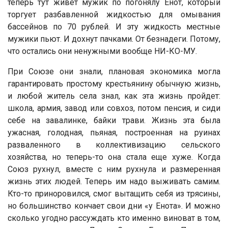
теперь тут живет мужик по погонялу Енот, который
торгует разбавленной жидкостью для омывания
бассейнов по 70 рублей. И эту жидкость местные
мужики пьют. И дохнут пачками. От безнадеги. Потому,
что остались они ненужными вообще НИ-КО-МУ.
При Союзе они знали, плановая экономика могла
гарантировать простому крестьянину обычную жизнь,
и любой житель села знал, как эта жизнь пройдет:
школа, армия, завод или совхоз, потом пенсия, и сиди
себе на завалинке, байки трави. Жизнь эта была
ужасная, голодная, пьяная, построенная на руинах
разваленного в коллективизацию сельского
хозяйства, но теперь-то она стала еще хуже. Когда
Союз рухнул, вместе с ним рухнула и размеренная
жизнь этих людей. Теперь им надо выживать самим.
Кто-то приноровился, смог вытащить себя из трясины,
но большинство кончает свои дни «у Енота». И можно
сколько угодно рассуждать кто именно виноват в том,