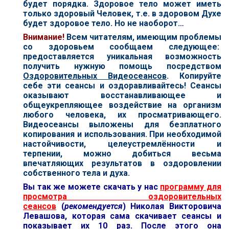
будет порядка. Здоровое тело может иметь
только здоровый Человек, т.е. в здоровом Духе
будет здоровое тело. Но не наоборот…
В
нимание!
Всем читателям, имеющим проблемы
со здоровьем сообщаем следующее:
предоставляется уникальная возможность
получить нужную помощь посредством
Оздоровительных Видеосеансов
. Копируйте
себе эти сеансы и оздоравливайтесь! Сеансы
оказывают восстанавливающее и
общеукрепляющее воздействие на организм
любого человека, их просматривающего.
Видеосеансы выложены для безплатного
копирования и использования. При необходимой
настойчивости, целеустремлённости и
терпении, можно добиться весьма
впечатляющих результатов в оздоровлении
собственного тела и духа.
Вы так же можете скачать у нас
программу для
просмотра оздоровительных
сеансов
(
рекомендуется
) Николая Викторовича
Левашова, которая сама скачивает сеансы и
показывает их 10 раз. После этого она