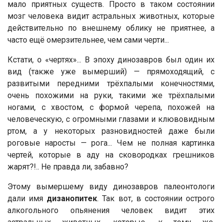
мало приятных существ. Просто в таком состоянии
мозг человека видит астральных животных, которые
действительно по внешнему облику не приятнее, а
часто ещё омерзительнее, чем сами черти...
Кстати, о «чертях»... В эпоху динозавров был один их
вид (также уже вымерший) — прямоходящий, с
развитыми передними трёхпалыми конечностями,
очень похожими на руки, такими же трёхпалыми
ногами, с хвостом, с формой черепа, похожей на
человеческую, с огромными глазами и клювовидным
ртом, а у некоторых разновидностей даже были
роговые наросты — рога... Чем не полная картинка
чертей, которые в аду на сковородках грешников
жарят?!.. Не правда ли, забавно?
Этому вымершему виду динозавров палеонтологи
дали имя
дизанопитек
. Так вот, в состоянии острого
алкогольного опьянения человек видит этих