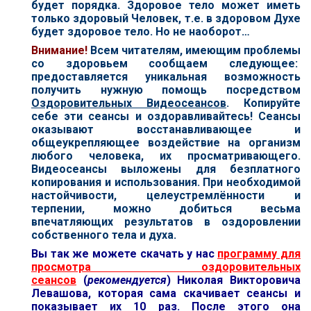
будет порядка. Здоровое тело может иметь
только здоровый Человек, т.е. в здоровом Духе
будет здоровое тело. Но не наоборот…
В
нимание!
Всем читателям, имеющим проблемы
со здоровьем сообщаем следующее:
предоставляется уникальная возможность
получить нужную помощь посредством
Оздоровительных Видеосеансов
. Копируйте
себе эти сеансы и оздоравливайтесь! Сеансы
оказывают восстанавливающее и
общеукрепляющее воздействие на организм
любого человека, их просматривающего.
Видеосеансы выложены для безплатного
копирования и использования. При необходимой
настойчивости, целеустремлённости и
терпении, можно добиться весьма
впечатляющих результатов в оздоровлении
собственного тела и духа.
Вы так же можете скачать у нас
программу для
просмотра оздоровительных
сеансов
(
рекомендуется
) Николая Викторовича
Левашова, которая сама скачивает сеансы и
показывает их 10 раз. После этого она