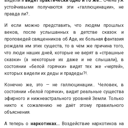
видели и
видят практически одно и то же..
. Очень уж
устойчивыми получаются эти «галлюцинации», не
правда ли?..
И если можно представить, что людям прошлых
веков, после услышанных в детстве сказок и
проповедей священников об Аде, их больная фантазия
рождала им этих существ, то в чём же причина того,
что люди наших дней, которые не верят в «страшные
сказки» (а некоторые их даже и не слышали), в
состоянии «белой горячки» видят тех же «чертей»,
которых видели их деды и прадеды?!.
Конечно же, это — не галлюцинации... Человек, в
состоянии «белой горячки», видит реальные существа
эфирного и нижнеастрального уровней Земли. Только
никто к сожалению не даёт этому правильного
объяснения.
А теперь о
наркотиках...
Воздействие наркотиков на