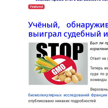
Featured
Учёный, обнаружи
выиграл судебный и
Был ли п
кормление
Ответ на 
Теперь и
суде по р
команды 
Верхов
биомолекулярных исследований Франции
опубликовано никаких подробностей.