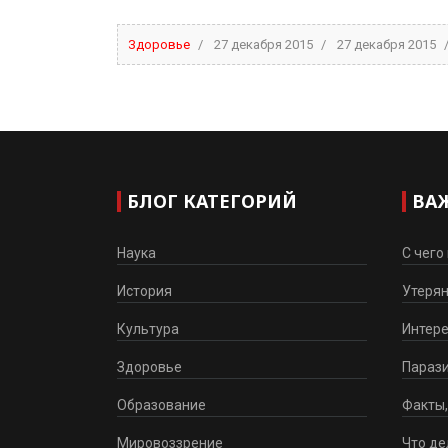
Здоровье
27 декабря 2015
27 декабря 2015
БЛОГ КАТЕГОРИЙ
ВА
Наука
С чего
История
Утеря
Культура
Интер
Здоровье
Парази
Образование
Факты,
Мировоззрение
Что де