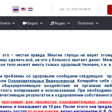
Выберите язык
авг. 10, 2026
04:48:10
Книги
Видео
Аудио
Полезное
И это – чистая правда. Многие глупцы не верят этом
 сделать всё, на что у больного хватает денег. Межд
овое тело может иметь только здоровый Человек, т.е. 
м проблемы со здоровьем сообщаем следующее: пре
твом
Оздоровительных Видеосеансов
. Копируйте себе
 общеукрепляющее воздействие на организм любо
ного копирования и использования. При необходимой
ечатляющих результатов в оздоровлении собственного 
с
программу для просмотра оздоровительных сеансо
еансы и показывает их 10 раз. После этого она предла
лучить доступ
ко всем книгам
, видео материалам Н. В. 