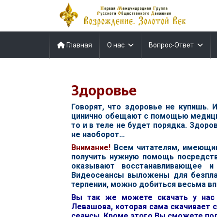
Главная
О нас
Вопрос-Ответ
Здоровье
Говорят, что здоровье не купишь. 
цинично обещают с помощью медицины
то и в теле не будет порядка. Здор
не наоборот…
В
нимание!
Всем читателям, имеющи
получить нужную помощь посредс
оказывают восстанавливающее и
Видеосеансы выложены для безплат
терпении, можно добиться весьма вп
Вы так же можете скачать у на
Левашова, которая сама скачивает с
сеансы. Кроме этого Вы сможете по