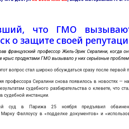
вший, что ГМО вызываю
ск о защите своей репутац
рав французский профессор Жиль-Эрик Сералини, когда он 
 крыс продуктами ГМО вызывало у них серьёзные проблемы
этот вопрос стал широко обсуждаться сразу после первой 
мя профессора Сералини снова появилось в новостях — на 
езультатам судебного разбирательства о клевете, что ст
в судебной инстанции.
ный суд в Парижа 25 ноября предъявил обвин
Марку Фаллоусу в «подделке документов» и «использо