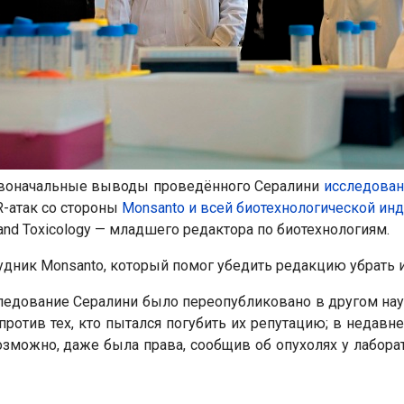
ервоначальные выводы проведённого Сералини
исследован
R-атак со стороны
Monsanto и всей биотехнологической ин
nd Toxicology — младшего редактора по биотехнологиям.
удник Monsanto, который помог убедить редакцию убрать 
сследование Сералини было переопубликовано в другом науч
ротив тех, кто пытался погубить их репутацию; в недавн
возможно, даже была права, сообщив об опухолях у лабор