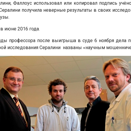
лини, Фаллоус использовал или копировал подпись учёного
Сералини получила неверные результаты в своих исслед
узы.
в июне 2016 года.
нды профессора после выигрыша в суде 6 ноября дела п
орой исследования Сералини названы «научным мошеннич