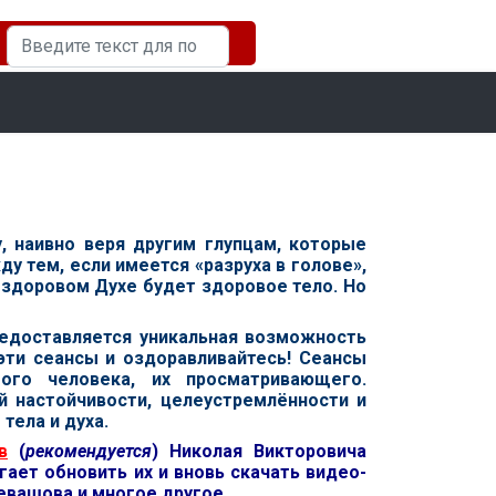
Искать...
у, наивно веря другим глупцам, которые
у тем, если имеется «разруха в голове»,
в здоровом Духе будет здоровое тело. Но
доставляется уникальная возможность
 эти сеансы и оздоравливайтесь! Сеансы
го человека, их просматривающего.
 настойчивости, целеустремлённости и
тела и духа.
в
(
рекомендуется
) Николая Викторовича
гает обновить их и вновь скачать видео-
Левашова и многое другое.