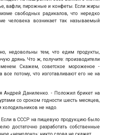
нье, вафли, пирожные и конфеты. Если жиры
изме свободных радикалов, что нередко
зме человека возникает так называемый
но, недовольны тем, что едим продукты,
очую дрянь. Что ж, получите: производители
еменем. Скажем, советское мороженое -
 все потому, что изготавливают его не на
тся Андрей Даниленко. - Положил брикет на
гуртами со сроком годности шесть месяцев,
и холодильников не надо.
д. Если в СССР на пищевую продукцию было
телю достаточно разработать собственные
ное «немолоко»: никто слова не скажет.