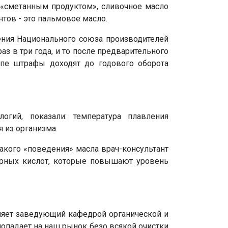
у «сметанным продуктом», сливочное масло
нтов - это пальмовое масло.
ления Национального союза производителей
з в три года, и то после предварительного
пе штрафы доходят до годового оборота
огий, показали: температура плавления
 из организма.
акого «поведения» масла врач-консультант
рных кислот, которые повышают уровень
сняет заведующий кафедрой органической и
опадает на наш рынок безо всякой очистки