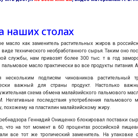
а наших столах
е масло как заменитель растительных жиров в россий
в виде технического необработанного сырья. Таким оно по
ой службы, нам привозят более 300 тыс. т в год заморс
 пальмовое масло практически во все продукты питания. А
ря нескольким подписям чиновников растительный т
ически важный для страны продукт. Настолько важн
ужительная схема обмена малайзийского пальмового масл
. Негативные последствия употребления пальмового м
у, похожему на пластилин малайзийскому жиру.
отребнадзора Геннадий Онищенко блокировал поставки сы
ло, что на тот момент в 60 процентах российской пище
али все тот же тропический заменитель. На упаковке о