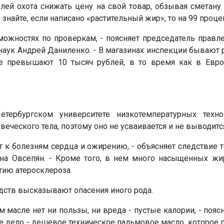
лей охота снижать цену на свой товар, обзывая сметан
 знайте, если написано «растительный жир», то на 99 проце
можностях по проверкам, - поясняет председатель прав
аук Андрей Даниленко. - В магазинах инспекции бывают ра
не превышают 10 тысяч рублей, в то время как в Евро
тербургском университете низкотемпературных технол
ческого тела, поэтому оно не усваивается и не выводится
т к болезням сердца и ожирению, - объясняет следствие т
на Овсепян. - Кроме того, в нем много насыщенных жи
тию атеросклероза.
дств высказывают опасения иного рода.
масле нет ни пользы, ни вреда - пустые калории, - поя
е дело - дешевое техническое пальмовое масло, которое п