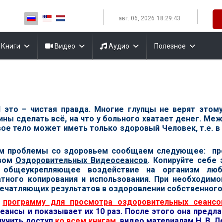
Выберите язык
авг. 06, 2026
18:29:44
Книги
Видео
Аудио
Полезное
И это – чистая правда. Многие глупцы не верят этом
 сделать всё, на что у больного хватает денег. Межд
овое тело может иметь только здоровый Человек, т.е. 
м проблемы со здоровьем сообщаем следующее: пре
твом
Оздоровительных Видеосеансов
. Копируйте себе
 общеукрепляющее воздействие на организм любо
ного копирования и использования. При необходимой
ечатляющих результатов в оздоровлении собственного 
с
программу для просмотра оздоровительных сеансо
еансы и показывает их 10 раз. После этого она предла
лучить доступ
ко всем книгам
, видео материалам Н. В. 