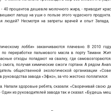
 - 40 процентов дешевле молочного жира, - приводит кра
вешают лапшу на уши о пользе этого чудесного продукта
я людей? Несмотря на запреты врачей и опыт Запада, «
пическому лобби» заканчиваются плачевно. В 2010 год
 по переработке пальмового масла в порту Тамани. Жит
пасные отходы попадают на свалку, где самовозгораются
о смога, получая химические ожоги гортани. А рядом Анап
датель общественной экологической организации «Сове
в руководства завода «Эфко», за что жестоко поплатился:
. Напали здоровые ребята, сказали: «Сворачивай свою дея
 Один из руководителей завода так и сказал: «Будешь меша