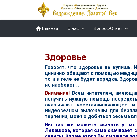
Главная
О нас
Вопрос-Ответ
Здоровье
Говорят, что здоровье не купишь. 
цинично обещают с помощью медицины
то и в теле не будет порядка. Здор
не наоборот…
В
нимание!
Всем читателям, имеющи
получить нужную помощь посредс
оказывают восстанавливающее и
Видеосеансы выложены для безплат
терпении, можно добиться весьма вп
Вы так же можете скачать у на
Левашова, которая сама скачивает с
сеансы. Кроме этого Вы сможете по