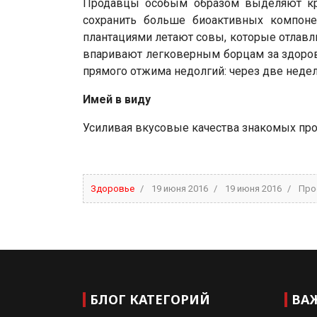
Продавцы особым образом выделяют кра
сохранить больше биоактивных компонен
плантациями летают совы, которые отлавли
впаривают легковерным борцам за здоровый
прямого отжима недолгий: через две недели
Имей в виду
Усиливая вкусовые качества знакомых про
Здоровье
19 июня 2016
19 июня 2016
Про
БЛОГ КАТЕГОРИЙ
ВА