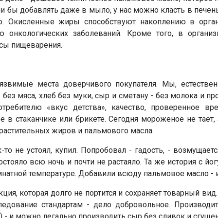
али бы добавлять даже в мыло, у нас можно класть в пече
. Окисленные жиры способствуют накоплению в орган
ю онкологических заболеваний. Кроме того, в органи
сы пищеварения.
уязвимые места доверчивого покупателя. Мы, естествен
без мяса, хлеб без муки, сыр и сметану - без молока и пр
требителю «вкус детства», качество, проверенное вр
в стаканчике или брикете. Сегодня мороженое не тает, а
 растительных жиров и пальмового масла.
-то не устоял, купил. Попробовал - гадость, - возмущае
остояло всю ночь и почти не растаяло. Та же история с йо
мнатной температуре. Добавили всюду пальмовое масло - 
кция, которая долго не портится и сохраняет товарный ви
ледование стандартам - дело добровольное. Производи
) - и можно легально производить сыр без сливок и сгущен