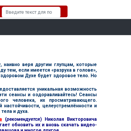
Искать...
у, наивно веря другим глупцам, которые
у тем, если имеется «разруха в голове»,
в здоровом Духе будет здоровое тело. Но
доставляется уникальная возможность
 эти сеансы и оздоравливайтесь! Сеансы
го человека, их просматривающего.
 настойчивости, целеустремлённости и
тела и духа.
в
(
рекомендуется
) Николая Викторовича
гает обновить их и вновь скачать видео-
Левашова и многое другое.