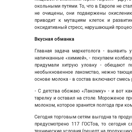
окольными путями. То, что в Европе не ст
не очищены, они подвержены окислению
приводит к мутациям клеток и развити
оксидативный стресс, нарушающий процес
Вкусная обманка
Главная задача маркетолога - выявить 
напичканные «химией», - покупаем колбасу 
придумали хитрую уловку - обещают по
необыкновенное лакомство, нежно тающее 
основе молока - в состав включают смесь
- С детства обожаю «Лакомку» - и вот как
тарелку и оставил на столе. Мороженое пр
молоком, которое хранится полгода при ко
Сегодня торговым сетям выгодна та проду
предусмотрено 117 ГОСТов, то сегодня с
технические условия (рецепт на продукцию