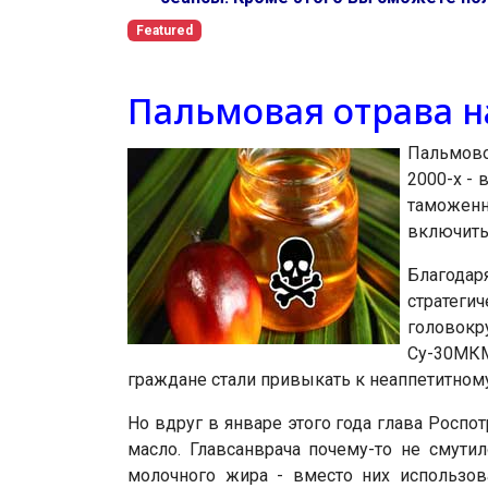
Featured
Пальмовая отрава н
Пальмово
2000-х - 
таможенн
включить
Благода
стратег
головокр
Су-30МКМ
граждане стали привыкать к неаппетитном
Но вдруг в январе этого года глава Росп
масло. Главсанврача почему-то не смути
молочного жира - вместо них использов