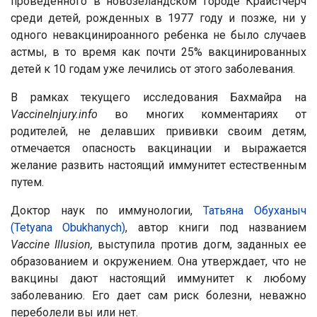
проведенного в новозеландском городе Крайстчерч
среди детей, рожденных в 1977 году и позже, ни у
одного невакцинироанного ребенка не было случаев
астмы, в то время как почти 25% вакцинированных
детей к 10 годам уже лечились от этого заболевания.
В рамках текущего исследования Бахмайра на
VaccineInjury
.
info
во многих комментариях от
родителей, не делавших прививки своим детям,
отмечается опасность вакцинации и выражается
желание развить настоящий иммунитет естественным
путем.
Доктор наук по иммунологии,
Татьяна Обуханыч
(Tetyana Obukhanych)
, автор книги под названием
Vaccine
Illusion
,
выступила против догм, заданных ее
образованием и окружением. Она утверждает, что не
вакцины дают настоящий иммунитет к любому
заболеванию. Его дает сам риск болезни, неважно
переболели вы или нет.