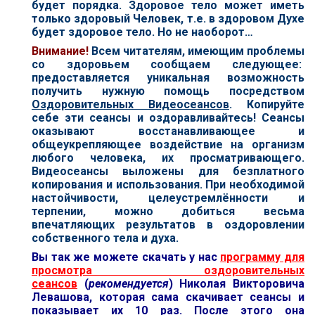
будет порядка. Здоровое тело может иметь
только здоровый Человек, т.е. в здоровом Духе
будет здоровое тело. Но не наоборот…
В
нимание!
Всем читателям, имеющим проблемы
со здоровьем сообщаем следующее:
предоставляется уникальная возможность
получить нужную помощь посредством
Оздоровительных Видеосеансов
. Копируйте
себе эти сеансы и оздоравливайтесь! Сеансы
оказывают восстанавливающее и
общеукрепляющее воздействие на организм
любого человека, их просматривающего.
Видеосеансы выложены для безплатного
копирования и использования. При необходимой
настойчивости, целеустремлённости и
терпении, можно добиться весьма
впечатляющих результатов в оздоровлении
собственного тела и духа.
Вы так же можете скачать у нас
программу для
просмотра оздоровительных
сеансов
(
рекомендуется
) Николая Викторовича
Левашова, которая сама скачивает сеансы и
показывает их 10 раз. После этого она