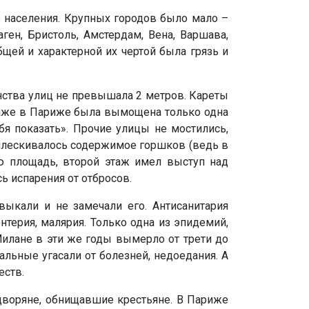
% населения. Крупных городов было мало –
ген, Бристоль, Амстердам, Вена, Варшава,
щей и характерной их чертой была грязь и
инства улиц не превышала 2 метров. Кареты
 Даже в Париже была вымощена только одна
бя показать». Прочие улицы не мостились,
ыплескивалось содержимое горшков (ведь в
ую площадь, второй этаж имел выступ над
сь испарения от отбросов.
выкали и не замечали его. Антисанитария
терия, малярия. Только одна из эпидемий,
 Милане в эти же годы вымерло от трети до
льные угасали от болезней, недоедания. А
еств.
 дворяне, обнищавшие крестьяне. В Париже