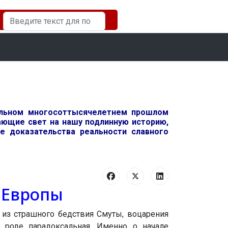
Искать...
ельном многосоттысячелетнем прошлом
вающие свет на нашу подлинную историю,
 доказательства реальности славного
й Европы
из страшного бедствия Смуты, воцарения
 роде парадоксальная. Именно о начале