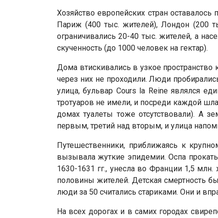
Хозяйство европейских стран оставалось 
Париж (400 тыс. жителей), Лондон (200 т
ограничивались 20-40 тыс. жителей, а на
скученность (до 1000 человек на гектар).
Дома втискивались в узкое пространство к
через них не проходили. Люди пробиралис
улица, бульвар Соurs lа Rеinе являлся е
тротуаров не имели, и посреди каждой шл
домах туалеты тоже отсутствовали). А з
первым, третий над вторым, и улица напоми
Путешественники, приближаясь к крупном
вызывала жуткие эпидемии. Оспа прокатыв
1630-1631 гг., унесла во Франции 1,5 млн
половины жителей. Детская смертность бы
люди за 50 считались стариками. Они и вп
На всех дорогах и в самих городах свире