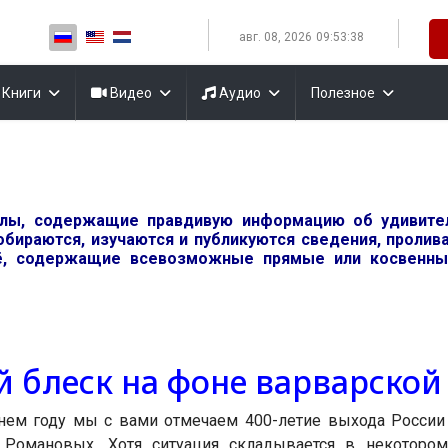
Выберите язык
авг. 08, 2026
09:53:38
Книги
Видео
Аудио
Полезное
алы, содержащие правдивую информацию об удивит
обираются, изучаются и публикуются сведения, проли
, содержащие всевозможные прямые или косвенные
й блеск на фоне варварско
ем году мы с вами отмечаем 400-летие выхода России 
 Романовых. Хотя ситуация складывается в некотором