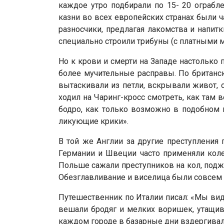
каждое утро подбирали по 15- 20 ограбл
казни во всех европейских странах были 
разносчики, предлагая лакомства и напит
специально строили трибуны (с платными м
Но к крови и смерти на Западе настолько
более мучительные расправы. По британск
вытаскивали из петли, вскрывали живот, о
ходил на Чаринг-кросс смотреть, как там
бодро, как только возможно в подобном 
ликующие крики».
В той же Англии за другие преступления п
Германии и Швеции часто применяли коле
Польше сажали преступников на кол, подж
Обезглавливание и виселица были совсем
Путешественник по Италии писал: «Мы вид
вешали бродяг и мелких воришек, утащи
каждом городе в базарные дни вздергива