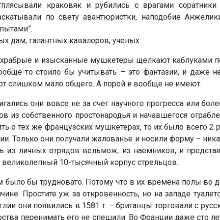
Отплясывали краковяк и рубились с врагами соратники
аскатывали по свету авантюристки, наподобие Анжелик
пытами”.
х дам, галантных кавалеров, ученых.
как храбрые и изысканные мушкетеры щелкают каблуками 
бще-то стоило бы учитывать – это фантазии, и даже не
т слишком мало общего. А порой и вообще не имеют.
игались они вовсе не за счет научного прогресса или бо
в из собственного простонародья и начавшегося ограблени
ь о тех же французских мушкетерах, то их было всего 2 р
ии. Только они получали жалованье и носили форму – ник
ь из личных отрядов вельмож, из наемников, и представ
ал великолепный 10-тысячный корпус стрельцов.
 было бы трудновато. Потому что в их времена полы во д
чине. Простите уж за откровенность, но на западе туале
нглии они появились в 1581 г. – британцы торговали с рус
ства перенимать его не спешили. Во Франции даже сто ле