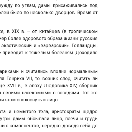
 нужду по углам, дамы присаживались под
олей было по несколько дворцов. Время от
, в XIX в. – от китайцев (в тропическом
ер более здорового образа жизни: русские
экзотический и «варварский». Голландцы,
ие приводит к тяжелым болезням. Доходило
париками и считались вполне нормальным
 Генриха VII, то возник спор, считать ли
 XVII в., в эпоху Людовика XIV, сборник
ся своими насекомыми с соседями. Тот же
ри этом сполоснуть и лицо.
та и немытого тела, аристократы щедро
угри, дамы обсыпали лицо, плечи и грудь
ных компонентов, нередко доводя себя до