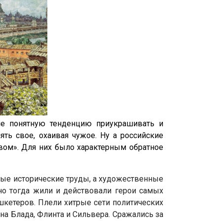
не понятную тенденцию приукрашивать и
ять свое, охаивая чужое. Ну а российские
твом». Для них было характерным обратное
ые исторические труды, а художественные
о тогда жили и действовали герои самых
кетеров. Плели хитрые сети политических
а Блада, Флинта и Сильвера. Сражались за