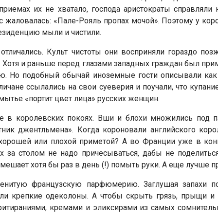
 приемах их не хватало, господа аристократы справляли
сс жаловалась: «Пале-Рояль пропах мочой». Поэтому у кор
езиденцию мыли и чистили.
тличались. Культ чистоты они восприняли гораздо позже
. Хотя и раньше перед глазами западных граждан был прим
ю. Но подобный обычай иноземные гости описывали как 
ичане ссылались на свои суеверия и поучали, что купан
е мытье «портит цвет лица» русских женщин.
же в королевских покоях. Вши и блохи множились под 
ик джентльмена». Когда короновали английского короля
орошей или плохой приметой? А во Франции уже в конце
тях за столом не надо причесываться, дабы не поделить
 мешает хотя бы раз в день (!) помыть руки. А еще лучше п
менитую французскую парфюмерию. Заглушая запахи по
ли крепкие одеколоны. А чтобы скрыть грязь, прыщи и 
ритираниями, кремами и эликсирами из самых сомнитель