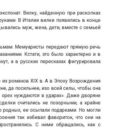
кспонат. Вилку, найденную при раскопках
руками. В Италии вилки появились в конце
дывались муж, жена, дети, вместе с семьей
ильмам. Мемуаристы передают прямую речь
заниями. Кстати, это было характерно и в
ут, а в русских пересказах фигурировала
 из романов XIX в. А в Эпоху Возрождения
, да посильнее, изо всей силы, чтобы она
и орех нуждаются в ударах». Даже дворяне
сделки считались не позорными, а крайне
 родных, ее осыпали подарками. Но могли
троения так избивал фавориток, что они на
ространялись. С ними обращались, как с