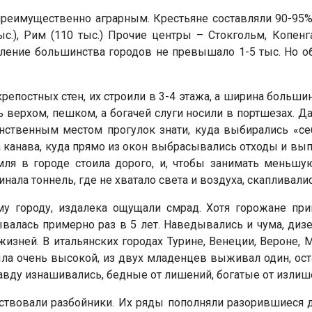
преимущественно аграрным. Крестьяне составляли 90-95
ыс.), Рим (110 тыс.) Прочие центры – Стокгольм, Копенга
селение большинства городов не превышало 1-5 тыс. Но об
репостных стен, их строили в 3-4 этажа, а ширина больш
ь верхом, пешком, а богачей слуги носили в портшезах.
динственным местом прогулок знати, куда выбирались «се
а канава, куда прямо из окон выбрасывались отходы и в
емля в городе стоила дорого, и, чтобы занимать меньш
нала тоннель, где не хватало света и воздуха, скапливали
у городу, издалека ощущали смрад. Хотя горожане при
алась примерно раз в 5 лет. Наведывались и чума, дизен
. жизней. В итальянских городах Турине, Венеции, Вероне,
ла очень высокой, из двух младенцев выживал один, оста
равду изнашивались, бедные от лишений, богатые от излиш
пствовали разбойники. Их ряды пополняли разорившиеся