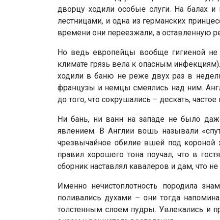
дворцу ходили особые слуги. На балах и
лестницами, и одна из германских принце
времени они переезжали, а оставленную р
Но ведь европейцы вообще гигиеной не о
климате грязь вела к опасным инфекциям)
ходили в баню не реже двух раз в недел
французы и немцы смеялись над ним. Англ
до того, что сокрушались – дескать, часто
Ни бань, ни ванн на западе не было да
явлением. В Англии вошь называли «спутн
чрезвычайное обилие вшей под короной х
правил хорошего тона поучал, что в гос
сборник наставлял кавалеров и дам, что не
Именно нечистоплотность породила зна
поливались духами – они тогда напомина
толстенным слоем пудры. Увлекались и п