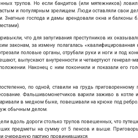
енных трупов. Но если бандитов (или мятежников) ловил
частым и популярным зрелищем. Люди оставляли свои дела
ки. Знатные господа и дамы арендовали окна и балконы 
естами).
 привыкли, что для запугивания преступников их оказывал
им законам, за измену полагалась «квалифицированная к
трезали половые органы, отрубали руки и ноги и под конец
 вешают, выпускают внутренности и четвертуют генерал-ма
положении. Наконец с ним покончили и показали его гол
остепенно, по одной, ставили на грудь приговоренному г
сование. Фальшивомонетчиков варили заживо в котле и
аривали в медном быке, повешивали на крюке под ребро
 уж обычным делом.
ели вдоль дороги столько трупов повешенных, что путеше
вших предметы на сумму от 5 пенсов и выше. Приговоры
ли очередную партию провинившихся.