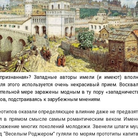
щепризнанная»? Западные авторы имели (и имеют) впол
ля этого используется очень некрасивый прием. Восхвал
чительной мере заражены модным в ту пору «западничес
ов, подстраиваясь к зарубежным мнениям.
еотипов оказали определяющее влияние даже не предвзят
л в прямом смысле самым романтическим веком. Именн
ажение многих поколений молодежи. Звенели шпаги муш
д “Веселым Роджером” гуляли по морям прототипы капитан