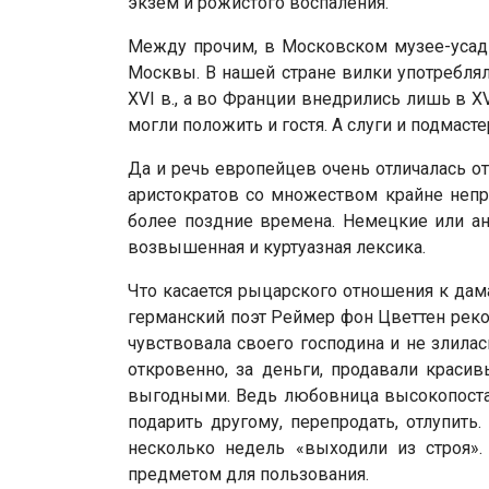
экзем и рожистого воспаления.
Между прочим, в Московском музее-усадь
Москвы. В нашей стране вилки употреблял
XVI в., а во Франции внедрились лишь в X
могли положить и гостя. А слуги и подмасте
Да и речь европейцев очень отличалась 
аристократов со множеством крайне непри
более поздние времена. Немецкие или ан
возвышенная и куртуазная лексика.
Что касается рыцарского отношения к дам
германский поэт Реймер фон Цветтен реко
чувствовала своего господина и не злила
откровенно, за деньги, продавали краси
выгодными. Ведь любовница высокопостав
подарить другому, перепродать, отлупить.
несколько недель «выходили из строя».
предметом для пользования.