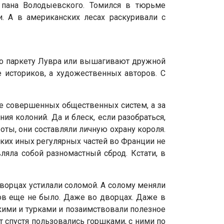
 пана Володыевского. Томился в тюрьме
и. А в американских лесах раскуривали с
по паркету Лувра или вышагивают дружной
 историков, а художественных авторов. С
лее совершенных общественных систем, а за
я колоний. Да и блеск, если разобраться,
оты, они составляли личную охрану короля.
аких иных регулярных частей во Франции не
ляла собой разномастный сброд. Кстати, в
ворцах устилали соломой. А солому меняли
тов еще не было. Даже во дворцах. Даже в
скими и турками и позаимствовали полезное
т спустя пользовались горшками, с ними по