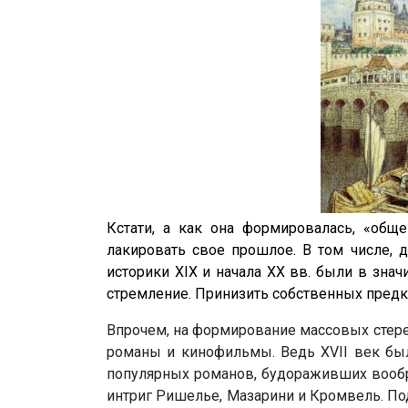
Кстати, а как она формировалась, «об
лакировать свое прошлое. В том числе, д
историки XIX и начала ХХ вв. были в зна
стремление. Принизить собственных предк
Впрочем, на формирование массовых стер
романы и кинофильмы. Ведь XVII век бы
популярных романов, будораживших вообр
интриг Ришелье, Мазарини и Кромвель. По