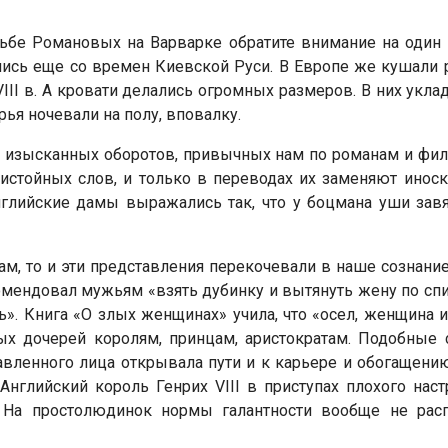
бе Романовых на Варварке обратите внимание на один э
ись еще со времен Киевской Руси. В Европе же кушали 
VIII в. А кровати делались огромных размеров. В них укла
рья ночевали на полу, вповалку.
от изысканных оборотов, привычных нам по романам и ф
стойных слов, и только в переводах их заменяют иноска
глийские дамы выражались так, что у боцмана уши завян
ам, то и эти представления перекочевали в наше сознание
мендовал мужьям «взять дубинку и вытянуть жену по спине
сь». Книга «О злых женщинах» учила, что «осел, женщина 
вых дочерей королям, принцам, аристократам. Подобные 
ленного лица открывала пути и к карьере и обогащению
 Английский король Генрих VIII в приступах плохого нас
 На простолюдинок нормы галантности вообще не расп