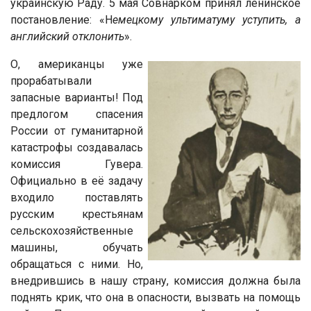
украинскую Раду. 5 мая Совнарком принял ленинское
постановление: «Н
емецкому ультиматуму уступить, а
английский отклонить
».
О, американцы уже
прорабатывали
запасные варианты! Под
предлогом спасения
России от гуманитарной
катастрофы создавалась
комиссия Гувера.
Официально в её задачу
входило поставлять
русским крестьянам
сельскохозяйственные
машины, обучать
обращаться с ними. Но,
внедрившись в нашу страну, комиссия должна была
поднять крик, что она в опасности, вызвать на помощь