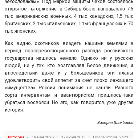
чехословакам
». Под маркой защиты чехов состоялось
открытое вторжение, в Сибирь было направлено 7,5
тыс американских военных, 4 тыс канадских, 1,5 тыс
британских, 2 тыс итальянских, 1 тыс французских и 70
тыс японских.
Как видно, охотников владеть нашими землями в
период послереволюционного распада российского
государства нашлось немало. Однако ни у русских
людей, ни у тех, кто возглавлял Белое движение, а
впоследствии даже и у большевиков эти планы
удовлетворить свой аппетит за счёт плохо лежащего
«имущества» России понимания не нашли. Разного
сорта интервентам и авантюристам пришлось-таки
убраться восвояси. Но это, как говорится, уже другая
история.
Валерий Шамбаров
История
18 мая 2026
17 июня 2013
Просмотров: 2523