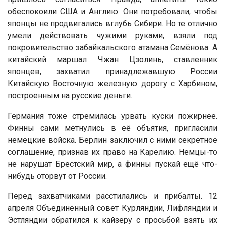
обеспокоили США и Англию. Они потребовали, чтобы
японцы не продвигались вглубь Сибири. Но те отлично
умели действовать чужими руками, взяли под
покровительство забайкальского атамана Семёнова. А
китайский маршал Чжан Цзолинь, ставленник
японцев, захватил принадлежавшую России
Китайскую Восточную железную дорогу с Харбином,
построенным на русские деньги.
Германия тоже стремилась урвать куски пожирнее.
Финны сами метнулись в её объятия, пригласили
немецкие войска. Берлин заключил с ними секретное
соглашение, признав их право на Карелию. Немцы-то
не нарушат Брестский мир, а финны пускай ещё что-
нибудь оторвут от России.
Перед захватчиками расстилались и прибалты. 12
апреля Объединённый совет Курляндии, Лифляндии и
Эстляндии обратился к кайзеру с просьбой взять их