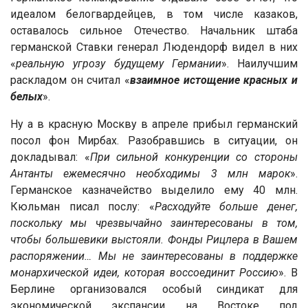
идеалом белогвардейцев, в том числе казаков,
оставалось сильное Отечество. Начальник штаба
германской Ставки генерал Людендорф видел в них
«
реальную угрозу будущему Германии
». Наилучшим
раскладом он считал «
взаимное истощение красных и
белых
».
Ну а в красную Москву в апреле прибыл германский
посол фон Мирбах. Разобравшись в ситуации, он
докладывал: «
При сильной конкуренции со стороны
Антанты ежемесячно необходимы 3 млн марок
».
Германское казначейство выделило ему 40 млн.
Кюльман писал послу: «
Расходуйте больше денег,
поскольку мы чрезвычайно заинтересованы в том,
чтобы большевики выстояли. Фонды Рицлера в Вашем
распоряжении… Мы не заинтересованы в поддержке
монархической идеи, которая воссоединит Россию
». В
Берлине организовался особый синдикат для
экономической экспансии на Востоке под