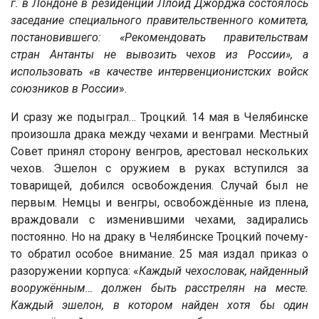
г. в Лондоне в резиденции Ллойд Джорджа состоялось
заседание специального правительственного комитета,
постановившего: «Рекомендовать правительствам
стран Антанты не вывозить чехов из России», а
использовать «в качестве интервенционистских войск
союзников в России
».
И сразу же подыграл… Троцкий. 14 мая в Челябинске
произошла драка между чехами и венграми. Местный
Совет принял сторону венгров, арестовал нескольких
чехов. Эшелон с оружием в руках вступился за
товарищей, добился освобождения. Случай был не
первым. Немцы и венгры, освобождённые из плена,
враждовали с изменившими чехами, задирались
постоянно. Но на драку в Челябинске Троцкий почему-
то обратил особое внимание. 25 мая издал приказ о
разоружении корпуса: «
Каждый чехословак, найденный
вооружённым… должен быть расстрелян на месте.
Каждый эшелон, в котором найден хотя бы один