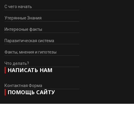
С чего начать
Утерянные Знания
Интересные факты
Паразитическая система
Факты, мнения и гипотезы
Что делать?
НАПИСАТЬ НАМ
Контактная Форма
ПОМОЩЬ САЙТУ
Мы приветствуем Ваше желание помочь нам в наших усилиях
по развитию сайта.
Поддержать проект (Карты РФ)