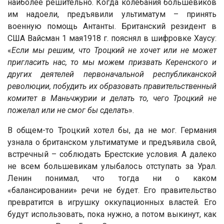
наиболее решительно. Когда колебания большевиков
им надоели, предъявили ультиматум – принять
военную помощь Антанты. Британский резидент в
США Вайсман 1 мая1918 г. пояснял в шифровке Хаусу:
«
Если мы решим, что Троцкий не хочет или не может
пригласить нас, то мы можем призвать Керенского и
других деятелей первоначальной республиканской
революции, побудить их образовать правительственный
комитет в Маньчжурии и делать то, чего Троцкий не
пожелал или не смог бы сделать
».
В общем-то Троцкий хотел бы, да не мог. Германия
узнала о британском ультиматуме и предъявила свой,
встречный – соблюдать Брестские условия. А далеко
не всем большевикам улыбалось отступать за Урал.
Ленин понимал, что тогда ни о каком
«балансировании» речи не будет. Его правительство
превратится в игрушку оккупационных властей. Его
будут использовать, пока нужно, а потом выкинут, как