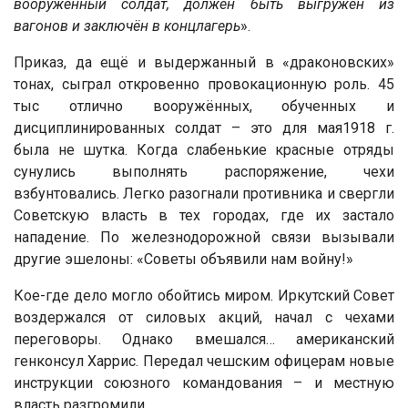
вооружённый солдат, должен быть выгружен из
вагонов и заключён в концлагерь
».
Приказ, да ещё и выдержанный в «драконовских»
тонах, сыграл откровенно провокационную роль. 45
тыс отлично вооружённых, обученных и
дисциплинированных солдат – это для мая1918 г.
была не шутка. Когда слабенькие красные отряды
сунулись выполнять распоряжение, чехи
взбунтовались. Легко разогнали противника и свергли
Советскую власть в тех городах, где их застало
нападение. По железнодорожной связи вызывали
другие эшелоны: «Советы объявили нам войну!»
Кое-где дело могло обойтись миром. Иркутский Совет
воздержался от силовых акций, начал с чехами
переговоры. Однако вмешался… американский
генконсул Харрис. Передал чешским офицерам новые
инструкции союзного командования – и местную
власть разгромили.