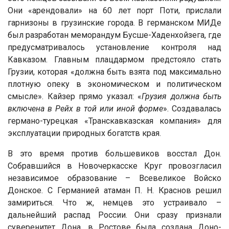
Они «арендовали» на 60 лет порт Поти, прислали
гарнизоны в грузинские города. В германском МИДе
был разработан меморандум Бусше-Хаденхойзега, где
предусматривалось установление контроля над
Кавказом. Главным плацдармом предстояло стать
Грузии, которая «должна быть взята под максимально
плотную опеку в экономическом и политическом
смысле». Кайзер прямо указал: «
Грузия должна быть
включена в Рейх в той или иной форме
». Создавалась
германо-турецкая «Транскавказская компания» для
эксплуатации природных богатств края.
В это время против большевиков восстал Дон.
Собравшийся в Новочеркасске Круг провозгласил
независимое образование – Всевеликое Войско
Донское. С Германией атаман П. Н. Краснов решил
замириться. Что ж, немцев это устраивало –
дальнейший распад России. Они сразу признали
суверенитет Дона, в Ростове была создана Доно-