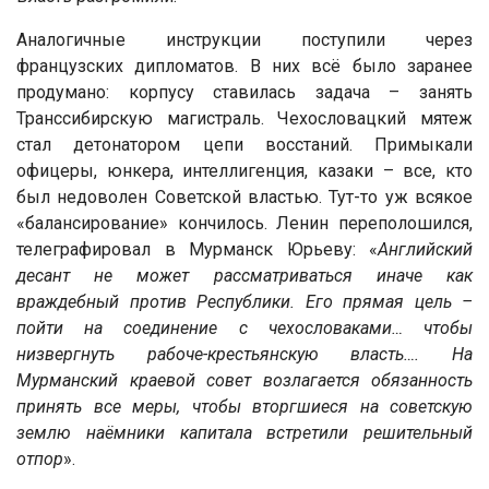
Аналогичные инструкции поступили через
французских дипломатов. В них всё было заранее
продумано: корпусу ставилась задача – занять
Транссибирскую магистраль. Чехословацкий мятеж
стал детонатором цепи восстаний. Примыкали
офицеры, юнкера, интеллигенция, казаки – все, кто
был недоволен Советской властью. Тут-то уж всякое
«балансирование» кончилось. Ленин переполошился,
телеграфировал в Мурманск Юрьеву: «
Английский
десант не может рассматриваться иначе как
враждебный против Республики. Его прямая цель –
пойти на соединение с чехословаками… чтобы
низвергнуть рабоче-крестьянскую власть…. На
Мурманский краевой совет возлагается обязанность
принять все меры, чтобы вторгшиеся на советскую
землю наёмники капитала встретили решительный
отпор
».