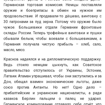
Германская торговая комиссия. Немцы поставляли
оружие и боеприпасы в обмен на нужное им
продовольствие. И продавали-то дёшево, винтовку с
30 патронами за пуд зерна. Потому что оружие было
чужое. Большевики отдали Германии фронтовые
склады России. Теперь трофейные винтовки и пушки
сбывали белым, чтобы воевали с большевиками, а
Германия получала чистую прибыль – хлеб, сало,
масло, мясо.
Краснов надеялся и на дипломатическую поддержку.
Ведь стоило немцам цыкнуть, как Советское
правительство отступилось от Украины, Эстонии,
Латвии. Атаман упрашивал, чтобы они заступились и за
Дон, обещал взамен экономические льготы, даже
союз против Антанты. Но нет! Одно дело –
прибалтийские и украинские националисты, а ради
казаков Берлин пальцем о палец не ударил.
Германское командование отдавало себе отчёт, что