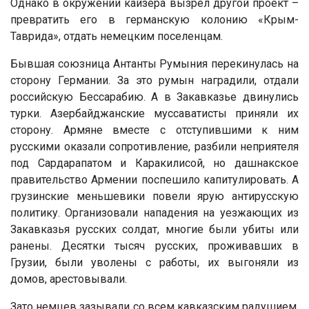
Однако в окружении кайзера вызрел другой проект –
превратить его в германскую колонию «Крым-
Таврида», отдать немецким поселенцам.
Бывшая союзница Антанты Румыния перекинулась на
сторону Германии. За это румын наградили, отдали
российскую Бессарабию. А в Закавказье двинулись
турки. Азербайджанские муссаватисты приняли их
сторону. Армяне вместе с отступившими к ним
русскими оказали сопротивление, разбили неприятеля
под Сардарапатом и Каракилисой, но дашнакское
правительство Армении поспешило капитулировать. А
грузинские меньшевики повели ярую антирусскую
политику. Организовали нападения на уезжающих из
Закавказья русских солдат, многие были убиты или
ранены. Десятки тысяч русских, проживавших в
Грузии, были уволены с работы, их выгоняли из
домов, арестовывали.
Зато немцев зазывали со всем кавказским радушием.