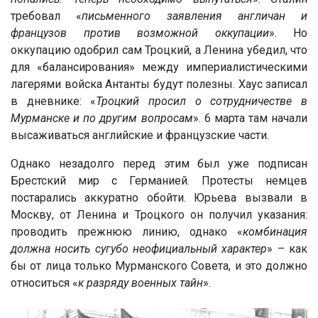
требовал «
письменного заявления англичан и
французов против возможной оккупации
». Но
оккупацию одобрил сам Троцкий, а Ленина убедил, что
для «балансирования» между империалистическими
лагерями войска Антанты будут полезны. Хаус записал
в дневнике: «
Троцкий просил о сотрудничестве в
Мурманске и по другим вопросам
». 6 марта там начали
высаживаться английские и французские части.
Однако незадолго перед этим был уже подписан
Брестский мир с Германией. Протесты немцев
постарались аккуратно обойти. Юрьева вызвали в
Москву, от Ленина и Троцкого он получил указания:
проводить прежнюю линию, однако «
комбинация
должна носить сугубо неофициальный характер
» – как
бы от лица только Мурманского Совета, и это должно
относиться «
к разряду военных тайн
».