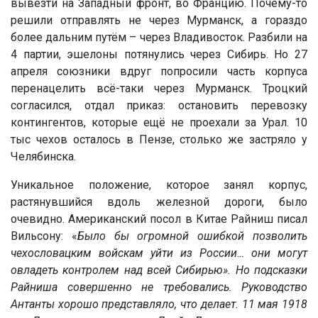
вывезти на Западный фронт, во Францию. Почему-то
решили отправлять не через Мурманск, а гораздо
более дальним путём – через Владивосток. Разбили на
4 партии, эшелоны потянулись через Сибирь. Но 27
апреля союзники вдруг попросили часть корпуса
перенацелить всё-таки через Мурманск. Троцкий
согласился, отдал приказ: остановить перевозку
контингентов, которые ещё не проехали за Урал. 10
тыс чехов осталось в Пензе, столько же застряло у
Челябинска.
Уникальное положение, которое занял корпус,
растянувшийся вдоль железной дороги, было
очевидно. Американский посол в Китае Райниш писал
Вильсону: «
Было бы огромной ошибкой позволить
чехословацким войскам уйти из России… они могут
овладеть контролем над всей Сибирью». Но подсказки
Райниша совершенно не требовались. Руководство
Антанты хорошо представляло, что делает. 11 мая 1918