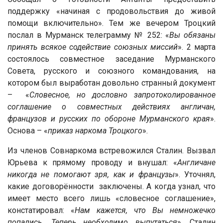
поддержку «начиная с продовольствия до живой
помощи включительно». Тем же вечером Троцкий
послал в Мурманск телеграмму № 252: «
Вы обязаны
принять всякое содействие союзных миссий
». 2 марта
состоялось совместное заседание Мурманского
Совета, русского и союзного командования, на
котором был выработан довольно странный документ
– «
Словесное, но дословно запротоколированное
соглашение о совместных действиях англичан,
французов и русских по обороне Мурманского края
».
Основа – «
приказ наркома Троцкого
».
Из членов Совнаркома встревожился Сталин. Вызвал
Юрьева к прямому проводу и внушал: «
Англичане
никогда не помогают зря, как и французы
». Уточнял,
какие договорённости заключены. А когда узнал, что
имеет место всего лишь «словесное соглашение»,
констатировал: «
Нам кажется, что Вы немножечко
попались. Теперь необходимо выпутаться
». Сталин