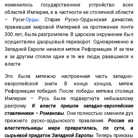
изменилось государственное устройство всех
областей Империи, и в частности ее столичной области
– Руси-
Орды
. Старая Руско-Ордынская династия,
правившая мировой Империей на протяжении почти
300 лет, была разгромлена. В царском окружении был
осуществлен дворцовый переворот. Одновременно в
Западной Европе начался мятеж Реформации. И за тем
и за другим стояли одни и те же люди, рвавшиеся к
власти.
Это была мятежно настроенная часть западно-
еворопейской знати. В конце концов, мятеж
Реформации победил. После победы мятежа столица
Империи – Русь была подвергнута небывалому
разгрому.
К власти пришли западно-европейские
ставленники – Романовы
.
Они полностью сменили дух
прежнего руско-ордынского правления.
Россия из
властительницы мира превратилась, по сути, в
сырьевой придаток Западной Европы
.
Теперь приказы