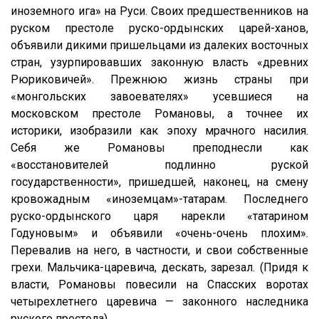
иноземного ига» на Руси. Своих предшественников на
руском престоле руско-ордынских царей-ханов,
объявили дикими пришельцами из далеких восточных
стран, узурпировавших законную власть «древних
Рюриковичей». Прежнюю жизнь страны при
«монгольских завоевателях» усевшиеся на
московском престоле Романовы, а точнее их
историки, изобразили как эпоху мрачного насилия.
Себя же Романовы преподнесли как
«восстановителей подлинно руской
государственности», пришедшей, наконец, на смену
кровожадным «иноземцам»-татарам. Последнего
руско-ордынского царя нарекли «татарином
Годуновым» и объявили «очень-очень плохим».
Перевалив на него, в частности, и свои собственные
грехи. Мальчика-царевича, дескать, зарезал. (Придя к
власти, Романовы повесили на Спасских воротах
четырехлетнего царевича — законного наследника
руского престола).