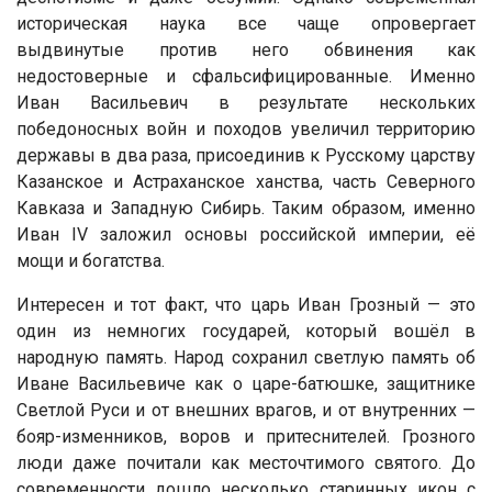
историческая наука все чаще опровергает
выдвинутые против него обвинения как
недостоверные и сфальсифицированные. Именно
Иван Васильевич в результате нескольких
победоносных войн и походов увеличил территорию
державы в два раза, присоединив к Русскому царству
Казанское и Астраханское ханства, часть Северного
Кавказа и Западную Сибирь. Таким образом, именно
Иван IV заложил основы российской империи, её
мощи и богатства.
Интересен и тот факт, что царь Иван Грозный — это
один из немногих государей, который вошёл в
народную память. Народ сохранил светлую память об
Иване Васильевиче как о царе-батюшке, защитнике
Светлой Руси и от внешних врагов, и от внутренних —
бояр-изменников, воров и притеснителей. Грозного
люди даже почитали как месточтимого святого. До
современности дошло несколько старинных икон с