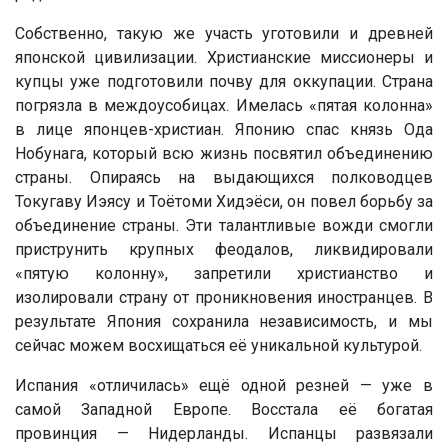
Собственно, такую же участь уготовили и древней
японской цивилизации. Христианские миссионеры и
купцы уже подготовили почву для оккупации. Страна
погрязла в междоусобицах. Имелась «пятая колонна»
в лице японцев-христиан. Японию спас князь Ода
Нобунага, который всю жизнь посвятил объединению
страны. Опираясь на выдающихся полководцев
Токугаву Иэясу и Тоётоми Хидэёси, он повел борьбу за
объединение страны. Эти талантливые вожди смогли
приструнить крупных феодалов, ликвидировали
«пятую колонну», запретили христианство и
изолировали страну от проникновения иностранцев. В
результате Япония сохранила независимость, и мы
сейчас можем восхищаться её уникальной культурой.
Испания «отличилась» ещё одной резней — уже в
самой Западной Европе. Восстала её богатая
провинция — Нидерланды. Испанцы развязали