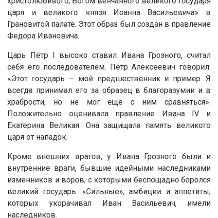
христолюбивого, Богом венчанного великого государя
царя и великого князя Иоанна Васильевича» в
Грановитой палате. Этот образ был создан в правление
Федора Ивановича.
Царь Пётр I высоко ставил Ивана Грозного, считал
себя его последователем. Пётр Алексеевич говорил:
«Этот государь — мой предшественник и пример. Я
всегда принимал его за образец в благоразумии и в
храбрости, но не мог ещё с ним сравняться».
Положительно оценивала правление Ивана IV и
Екатерина Великая. Она защищала память великого
царя от нападок.
Кроме внешних врагов, у Ивана Грозного были и
внутренние враги, бывшие идейными наследниками
изменников и воров, с которыми беспощадно боролся
великий государь. «Сильные», амбиции и аппетиты,
которых укорачивал Иван Васильевич, имели
наследников.