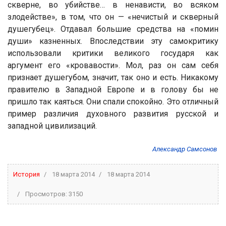
скверне, во убийстве… в ненависти, во всяком
злодействе», в том, что он — «нечистый и скверный
душегубец». Отдавал большие средства на «помин
души» казненных. Впоследствии эту самокритику
использовали критики великого государя как
аргумент его «кровавости». Мол, раз он сам себя
признает душегубом, значит, так оно и есть. Никакому
правителю в Западной Европе и в голову бы не
пришло так каяться. Они спали спокойно. Это отличный
пример различия духовного развития русской и
западной цивилизаций.
Александр
Самсонов
История
18 марта 2014
18 марта 2014
Просмотров: 3150