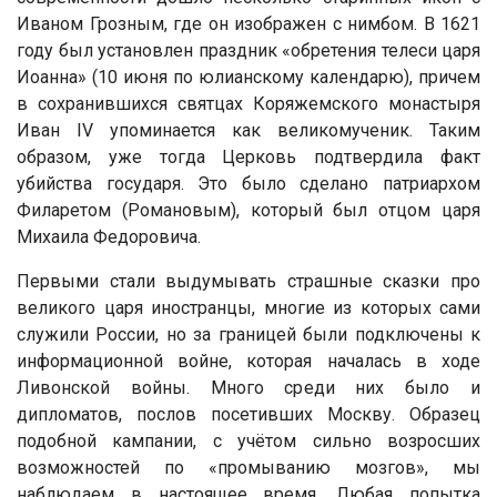
Иваном Грозным, где он изображен с нимбом. В 1621
году был установлен праздник «обретения телеси царя
Иоанна» (10 июня по юлианскому календарю), причем
в сохранившихся святцах Коряжемского монастыря
Иван IV упоминается как великомученик. Таким
образом, уже тогда Церковь подтвердила факт
убийства государя. Это было сделано патриархом
Филаретом (Романовым), который был отцом царя
Михаила Федоровича.
Первыми стали выдумывать страшные сказки про
великого царя иностранцы, многие из которых сами
служили России, но за границей были подключены к
информационной войне, которая началась в ходе
Ливонской войны. Много среди них было и
дипломатов, послов посетивших Москву. Образец
подобной кампании, с учётом сильно возросших
возможностей по «промыванию мозгов», мы
наблюдаем в настоящее время. Любая попытка