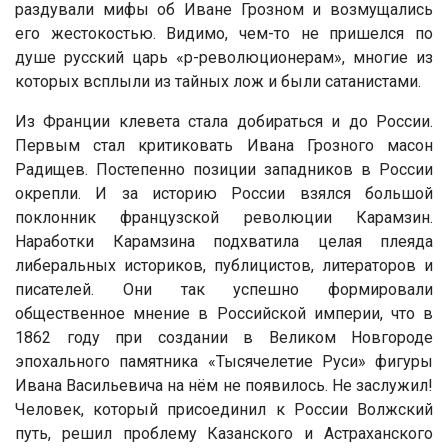
раздували мифы об Иване Грозном и возмущались
его жестокостью. Видимо, чем-то не пришелся по
душе русский царь «р-революционерам», многие из
которых всплыли из тайных лож и были сатанистами.
Из Франции клевета стала добираться и до России.
Первым стал критиковать Ивана Грозного масон
Радищев. Постепенно позиции западников в России
окрепли. И за историю России взялся большой
поклонник французской революции Карамзин.
Наработки Карамзина подхватила целая плеяда
либеральных историков, публицистов, литераторов и
писателей. Они так успешно формировали
общественное мнение в Российской империи, что в
1862 году при создании в Великом Новгороде
эпохального памятника «Тысячелетие Руси» фигуры
Ивана Васильевича на нём не появилось. Не заслужил!
Человек, который присоединил к России Волжский
путь, решил проблему Казанского и Астраханского