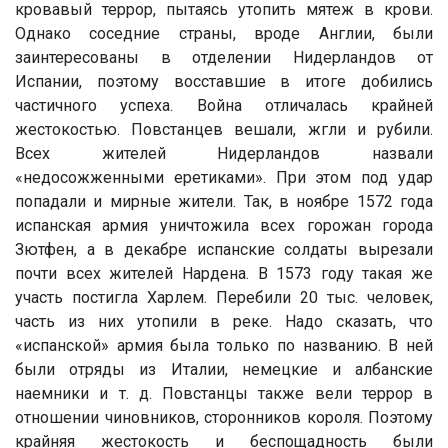
кровавый террор, пытаясь утопить мятеж в крови.
Однако соседние страны, вроде Англии, были
заинтересованы в отделении Нидерландов от
Испании, поэтому восставшие в итоге добились
частичного успеха. Война отличалась крайней
жестокостью. Повстанцев вешали, жгли и рубили.
Всех жителей Нидерландов назвали
«недосожженными еретиками». При этом под удар
попадали и мирные жители. Так, в ноябре 1572 года
испанская армия уничтожила всех горожан города
Зютфен, а в декабре испанские солдаты вырезали
почти всех жителей Нардена. В 1573 году такая же
участь постигла Харлем. Перебили 20 тыс. человек,
часть из них утопили в реке. Надо сказать, что
«испанской» армия была только по названию. В ней
были отряды из Италии, немецкие и албанские
наемники и т. д. Повстанцы также вели террор в
отношении чиновников, сторонников короля. Поэтому
крайняя жестокость и беспощадность были