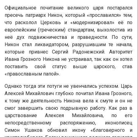
Официальное почитание великого царя постарался
пресечь патриарх Никон, который «прославился» тем,
что расколол Церковь и «модернизировал» её по
европейским (греческим) стандартам, выхолостив из
неё дух подвижничества и праведности. По сути,
Никон стал ликвидатором, разрушившим те начала,
которые привнес Сергий Радонежский. Авторитет
Ивана Грозного Никона не устраивал, так как он хотел
поставить свой статус выше царского, став
«православным папой».
Однако тогда эти потуги не увенчались успехом. Царь
Алексей Михайлович глубоко почитал Ивана Грозного,
к тому же деятельность Никона вела к смуте и он не
смог завершить свою подрывную работу. Как раз в
царствование Алексея Михайловича, по его
непосредственному распоряжению, иконописец
Симон Ушаков обновил икону «благоверного и