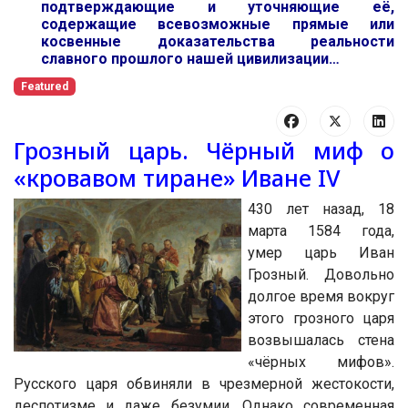
подтверждающие и уточняющие её,
содержащие всевозможные прямые или
косвенные доказательства реальности
славного прошлого нашей цивилизации…
Featured
Грозный царь. Чёрный миф о
«кровавом тиране» Иване IV
430 лет назад, 18
марта 1584 года,
умер царь Иван
Грозный. Довольно
долгое время вокруг
этого грозного царя
возвышалась стена
«чёрных мифов».
Русского царя обвиняли в чрезмерной жестокости,
деспотизме и даже безумии. Однако современная