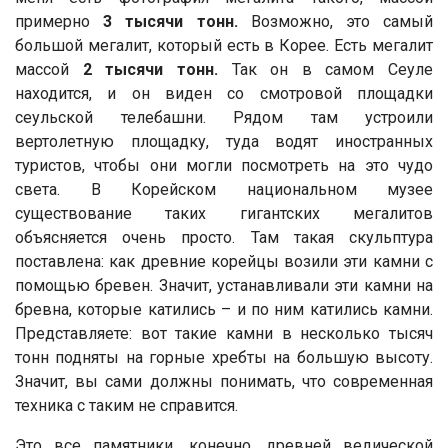
примерно
3 тысячи тонн.
Возможно, это самый
большой мегалит, который есть в Корее. Есть мегалит
массой
2 тысячи тонн.
Так он в самом Сеуле
находится, и он виден со смотровой площадки
сеульской телебашни. Рядом там устроили
вертолетную площадку, туда водят иностранных
туристов, чтобы они могли посмотреть на это чудо
света. В Корейском национальном музее
существование таких гигантских мегалитов
объясняется очень просто. Там такая скульптура
поставлена: как древние корейцы возили эти камни с
помощью бревен. Значит, устанавливали эти камни на
бревна, которые катились – и по ним катились камни.
Представляете: вот такие камни в несколько тысяч
тонн подняты на горные хребты на большую высоту.
Значит, вы сами должны понимать, что современная
техника с таким не справится.
Это все памятники, конечно, древней ведической