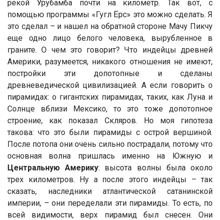
рекой Урубамба почти на километр. Так вот, с
помощью программы «Гугл Ёрс» это можно сделать. Я
это сделал – и нашел на обратной стороне Мачу Пикчу
еще одно лицо белого человека, вырубленное в
граните. О чем это говорит? Что индейцы древней
Америки, разумеется, никакого отношения не имеют,
постройки эти допотопные и сделаны
древневедической цивилизацией. А если говорить о
пирамидах: о гигантских пирамидах, таких, как Луна и
Солнце вблизи Мексико, то это тоже допотопное
строение, как показал Скляров. Но моя гипотеза
такова: что это были пирамиды с острой вершиной.
После потопа они очень сильно пострадали, потому что
основная волна пришлась именно на Южную и
Центральную Америку
: высота волны была около
трех километров. Ну а после этого индейцы – так
сказать, наследники атлантической сатанинской
империи, – они переделали эти пирамиды. То есть, по
всей видимости, верх пирамид был снесен. Они