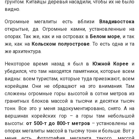
грунтом. Китайцы деревья насадили, чтобы их не было
видно.
Огромные мегалиты есть вблизи
Владивостока
открытые, да. Огромные камни, установленные на
опорах. Так же, как и на островах в
Белом море
, и так
же, как на
Кольском полуострове
. То есть одна и та
же архитектура.
Некоторое время назад я был в
Южной Корее
и
убедился, что там находятся памятники, которые всем
видны: всем туристам, которые туда приезжают, всем
корейцам. Они не обращают на это внимания. Там
сложены огромные горы высотой в сотни метров из
гранитных блоков массой в тысячи и десятки тысяч
тонн. Все это у меня задокументировано, снято. А на
вершинах корейских гор – а горы там небольшой
высоты:
от 500-т до 800-т метров
– установлены на
опорах мегалиты массой в тысячу тонн и больше. Вот у
меня есть фотография мегалита такого, массой