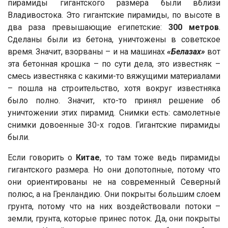
пирамиды гигантского размера были вблизи
Владивостока. Это гигантские пирамиды, по высоте в
два раза превышающие египетские:
300 метров
.
Сделаны были из бетона, уничтожены в советское
время. Значит, взорваны – и на машинах
«Белазах»
вот
эта бетонная крошка – по сути дела, это известняк –
смесь известняка с какими-то вяжущими материалами
– пошла на строительство, хотя вокруг известняка
было полно. Значит, кто-то принял решение об
уничтожении этих пирамид. Снимки есть: самолетные
снимки довоенные 30-х годов. Гигантские пирамиды
были.
Если говорить о
Китае
, то там тоже ведь пирамиды
гигантского размера. Но они допотопные, потому что
они ориентированы не на современный Северный
полюс, а на Гренландию. Они покрыты большим слоем
грунта, потому что на них воздействовали потоки –
земли, грунта, которые принес поток. Да, они покрыты