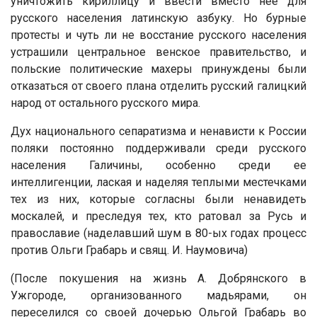
уничтожить кириллицу и ввести вместо нее для
русского населения латинскую азбуку. Но бурные
протесты и чуть ли не восстание русского населения
устрашили центральное венское правительство, и
польские политические махеры принуждены были
отказаться от своего плана отделить русский галицкий
народ от остального русского мира.
Дух национального сепаратизма и ненависти к России
поляки постоянно поддерживали среди русского
населения Галичины, особенно среди ее
интеллигенции, лаская и наделяя теплыми местечками
тех из них, которые согласны были ненавидеть
москалей, и преследуя тех, кто ратовал за Русь и
православие (наделавший шум в 80-ых годах процесс
против Ольги Грабарь и свящ. И. Наумовича)
(После покушения на жизнь А. Добрянского в
Ужгороде, организованного мадьярами, он
переселился со своей дочерью Ольгой Грабарь во