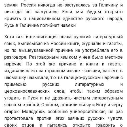
земли. Россия никогда не заступалась за Галичину и
никогда не заступится. Если мы будем открыто
кричать о национальном единстве русского народа,
Русь в Галичине погибнет навеки.
Хотя вся интеллигенция знала русский литературный
язык, выписывая из России книги, журналы и газеты,
но по вышеуказанной причине не употребляла его в
разговоре. Разговорным языком у нее было местное
наречие. По этой же причине и книги и газеты
издавались ею на странном языке - язычии, как его в
насмешку называли, т.е. на галицко-русском наречии с
примесью русских литературных и
церковнославянских слов, чтобы таким образом
угодить и Руси и не дразнить чистым литературным
языком властей. Словом, ставили свечу и Богу и черту
огарок. Молодежь, особенно университетская, не раз
протестовала против этих заячьих русских чувств
своих отцов и пытались открыто говорить о