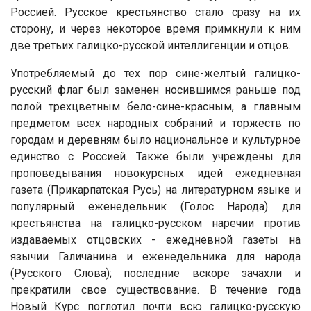
Россией. Русское крестьянство стало сразу на их
сторону, и через некоторое время примкнули к ним
две третьих галицко-русской интеллигенции и отцов.
Употребляемый до тех пор сине-желтый галицко-
русский флаг был заменен носившимся раньше под
полой трехцветным бело-сине-красным, а главным
предметом всех народных собраний и торжеств по
городам и деревням было национальное и культурное
единство с Россией. Также были учреждены для
проповедывания новокурсных идей ежедневная
газета (Прикарпатская Русь) на литературном языке и
популярный еженедельник (Голос Народа) для
крестьянства на галицко-русском наречии против
издаваемых отцовских - ежедневной газеты на
язычии Галичанина и еженедельника для народа
(Русского Слова); последние вскоре зачахли и
прекратили свое существование. В течение года
Новый Курс поглотил почти всю галицко-русскую