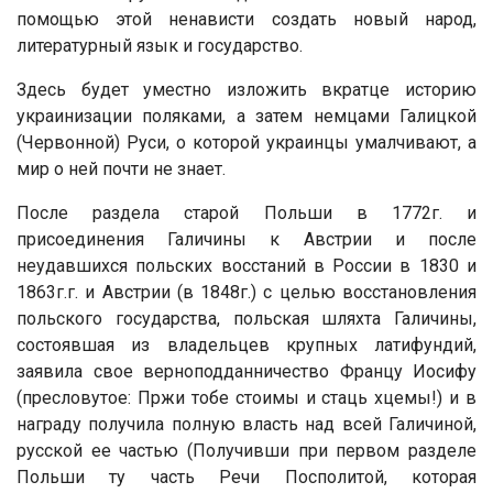
помощью этой ненависти создать новый народ,
литературный язык и государство.
Здесь будет уместно изложить вкратце историю
украинизации поляками, а затем немцами Галицкой
(Червонной) Руси, о которой украинцы умалчивают, а
мир о ней почти не знает.
После раздела старой Польши в 1772г. и
присоединения Галичины к Австрии и после
неудавшихся польских восстаний в России в 1830 и
1863г.г. и Австрии (в 1848г.) с целью восстановления
польского государства, польская шляхта Галичины,
состоявшая из владельцев крупных латифундий,
заявила свое верноподданничество Францу Иосифу
(пресловутое: Пржи тобе стоимы и стаць хцемы!) и в
награду получила полную власть над всей Галичиной,
русской ее частью (Получивши при первом разделе
Польши ту часть Речи Посполитой, которая