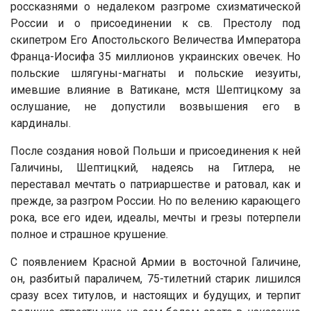
россказнями о недалеком разгроме схизматической
России и о присоединении к св. Престолу под
скипетром Его Апостольского Величества Императора
Франца-Иосифа 35 миллионов украинских овечек. Но
польские шлягуны-магнаты и польские иезуиты,
имевшие влияние в Ватикане, мстя Шептицкому за
ослушание, не допустили возвышения его в
кардиналы.
После создания новой Польши и присоединения к ней
Галичины, Шептицкий, надеясь на Гитлера, не
переставал мечтать о патриаршестве и ратовал, как и
прежде, за разгром России. Но по велению карающего
рока, все его идеи, идеалы, мечты и грезы потерпели
полное и страшное крушение.
С появлением Красной Армии в восточной Галичине,
он, разбитый параличем, 75-тилетний старик лишился
сразу всех титулов, и настоящих и будущих, и терпит