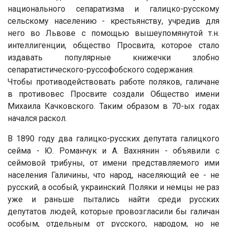
национального сепаратизма и галицко-русскому
сельскому населению - крестьянству, учредив для
него во Львове с помощью вышеупомянутой т.н.
интеллигенции, общество Просвита, которое стало
издавать популярные книжечки злобно
сепаратистического-руссофобского содержания.
Чтобы противодействовать работе поляков, галичане
в противовес Просвите создали Общество имени
Михаила Качковского. Таким образом в 70-ых годах
начался раскол.
В 1890 году два галицко-русских депутата галицкого
сейма - Ю. Романчук и А. Вахнянин - объявили с
сеймовой трибуны, от имени представляемого ими
населения Галичины, что народ, населяющий ее - не
русский, а особый, украинский. Поляки и немцы не раз
уже и раньше пытались найти среди русских
депутатов людей, которые провозгласили бы галичан
особым, отдельным от русского, народом, но не