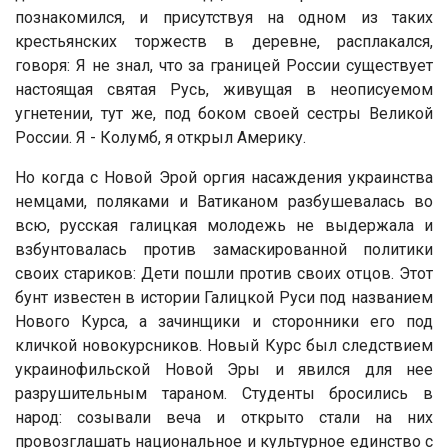
познакомился, и присутствуя на одном из таких
крестьянских торжеств в деревне, расплакался,
говоря: Я не знал, что за границей России существует
настоящая святая Русь, живущая в неописуемом
угнетении, тут же, под боком своей сестры Великой
России. Я - Колумб, я открыл Америку.
Но когда с Новой Эрой оргия насаждения украинства
немцами, поляками и Ватиканом разбушевалась во
всю, русская галицкая молодежь не выдержала и
взбунтовалась против замаскированной политики
своих стариков: Дети пошли против своих отцов. Этот
бунт известен в истории Галицкой Руси под названием
Нового Курса, а зачинщики и сторонники его под
кличкой новокурсников. Новый Курс был следствием
украинофильской Новой Эры и явился для нее
разрушительным тараном. Студенты бросились в
народ: созывали веча и открыто стали на них
провозглашать национальное и культурное единство с