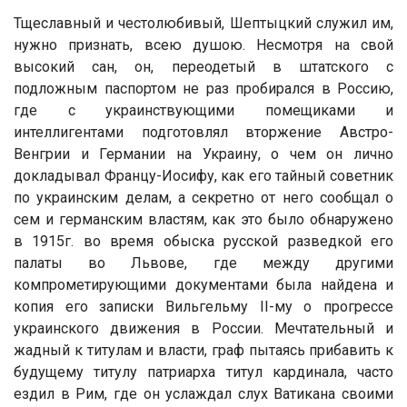
Тщеславный и честолюбивый, Шептыцкий служил им,
нужно признать, всею душою. Несмотря на свой
высокий сан, он, переодетый в штатского с
подложным паспортом не раз пробирался в Россию,
где с украинствующими помещиками и
интеллигентами подготовлял вторжение Австро-
Венгрии и Германии на Украину, о чем он лично
докладывал Францу-Иосифу, как его тайный советник
по украинским делам, а секретно от него сообщал о
сем и германским властям, как это было обнаружено
в 1915г. во время обыска русской разведкой его
палаты во Львове, где между другими
компрометирующими документами была найдена и
копия его записки Вильгельму II-му о прогрессе
украинского движения в России. Мечтательный и
жадный к титулам и власти, граф пытаясь прибавить к
будущему титулу патриарха титул кардинала, часто
ездил в Рим, где он услаждал слух Ватикана своими