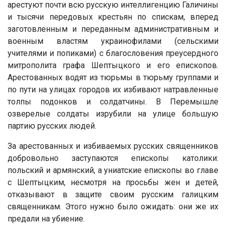
арестуют почти всю русскую интеллигенцию Галичины
и тысячи передовых крестьян по спискам, вперед
заготовленным и переданным административным и
военным властям украинофилами (сельскими
учителями и попиками) с благословения преусердного
митрополита графа Шептыцкого и его епископов.
Арестованных водят из тюрьмы в тюрьму группами и
по пути на улицах городов их избивают натравленные
толпы подонков и солдатчины. В Перемышле
озверелые солдаты изрубили на улице большую
партию русских людей.
За арестованных и избиваемых русских священников
добровольно заступаются епископы католики:
польский и армянский, а униатские епископы во главе
с Шептыцким, несмотря на просьбы жен и детей,
отказывают в защите своим русским галицким
священникам. Этого нужно было ожидать: они же их
предали на убиение.