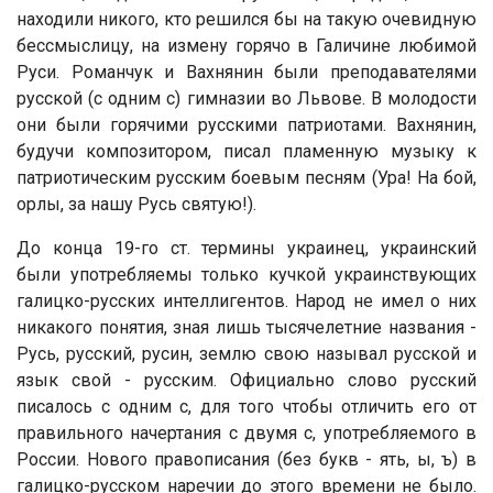
находили никого, кто решился бы на такую очевидную
бессмыслицу, на измену горячо в Галичине любимой
Руси. Романчук и Вахнянин были преподавателями
русской (с одним с) гимназии во Львове. В молодости
они были горячими русскими патриотами. Вахнянин,
будучи композитором, писал пламенную музыку к
патриотическим русским боевым песням (Ура! На бой,
орлы, за нашу Русь святую!).
До конца 19-го ст. термины украинец, украинский
были употребляемы только кучкой украинствующих
галицко-русских интеллигентов. Народ не имел о них
никакого понятия, зная лишь тысячелетние названия -
Русь, русский, русин, землю свою называл русской и
язык свой - русским. Официально слово русский
писалось с одним с, для того чтобы отличить его от
правильного начертания с двумя с, употребляемого в
России. Нового правописания (без букв - ять, ы, ъ) в
галицко-русском наречии до этого времени не было.