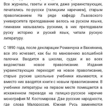
Все журналы, газеты и книги, даже украинствующих,
печатались по-русски (галицким наречием), старым
правописанием. На ряде кафедр Львовского
университета преподавание велось на руском языке,
гимназии назывались рускими, в них преподавали
руску историю и руский язык, читали рускую
литературу.
С 1890 года, после декларации Романчука и Вахнянина,
все это исчезает, как бы по мановению волшебной
палочки. Вводится в школах, судах и во всех
ведомствах новое правописание. Издания
украинствующих переходят на новое правописание,
старые руские школьные учебники изымаются, и
вместо них вводятся книги с новым правописанием. В
учебнике литературы на первом месте помещается в
искаженном переводе на галицко-русское наречие
монография М. Костомарова: Две русские народности,
где слова Малороссия, Южная Русь заменяются