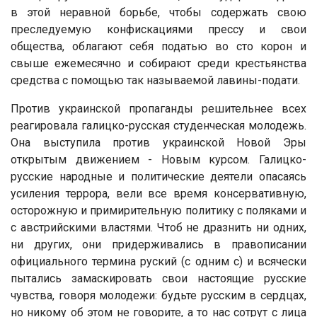
в этой неравной борьбе, чтобы содержать свою
преследуемую конфискациями прессу и свои
общества, облагают себя податью во сто корон и
свыше ежемесячно и собирают среди крестьянства
средства с помощью так называемой лавины-подати.
Против украинской пропаганды решительнее всех
реагировала галицко-русская студенческая молодежь.
Она выступила против украинской Новой Эры
открытым движением - Новым курсом. Галицко-
русские народные и политические деятели опасаясь
усиления террора, вели все время консервативную,
осторожную и примирительную политику с поляками и
с австрийскими властями. Чтоб не дразнить ни одних,
ни других, они придерживались в правописании
официального термина руский (с одним с) и всячески
пытались замаскировать свои настоящие русские
чувства, говоря молодежи: будьте русским в сердцах,
но никому об этом не говорите, а то нас сотрут с лица