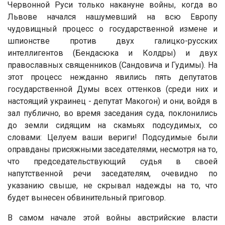
Червонной Руси только накануне войны, когда во
Львове начался нашумевший на всю Европу
чудовищный процесс о государственной измене и
шпионстве против двух галицко-русских
интеллигентов (Бендасюка и Колдры) и двух
православных священников (Сандовича и Гудимы). На
этот процесс нежданно явились пять депутатов
государственной Думы всех оттенков (среди них и
настоящий украинец - депутат Макогон) и они, войдя в
зал публично, во время заседания суда, поклонились
до земли сидящим на скамьях подсудимых, со
словами: Целуем ваши вериги! Подсудимые были
оправданы присяжными заседателями, несмотря на то,
что председательствующий судья в своей
напутственной речи заседателям, очевидно по
указанию свыше, не скрывал надежды на то, что
будет вынесен обвинительный приговор.
В самом начале этой войны австрийские власти