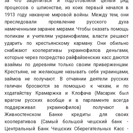
за что зацепиться и подготовляли целый ряд
процессов о шпионстве, из коих первый начался в
1913 году накануне мировой войны. Между тем, они
преследовали проявление русского духа
намеченными заранее мерами. Чтобы оказать помощь
попикам и учителям украинофилам, власти решают
ударить по крестьянскому карману. Они обильно
снабжают кооперативы украинофилов деньгами,
которые через посредство райфайзенских касс даются
взаймы по деревням только своим приверженцам.
Крестьяне, не желающие называть себя украинцами,
займов не получают. В отчаянии деятели русских
галичан бросаются за помощью к чехам, и по
ходатайству Крамаржка и Клофача (Масарик был
врагом русских вообще и в парламенте всегда
поддерживал украинофилов) получают в
Живностенском Банке кредиты для своих
кооперативов (Самый большой чешский банк -
Центральный Банк Чешских Сберегательных Касс -