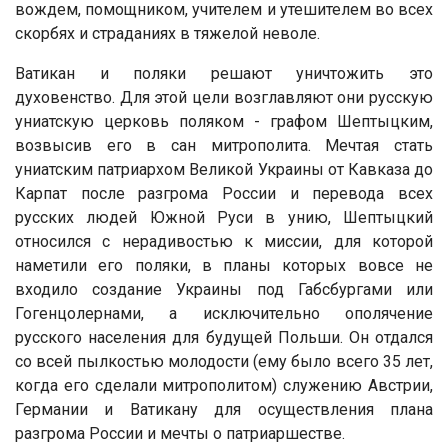
вождем, помощником, учителем и утешителем во всех
скорбях и страданиях в тяжелой неволе.
Ватикан и поляки решают уничтожить это
духовенство. Для этой цели возглавляют они русскую
униатскую церковь поляком - графом Шептыцким,
возвысив его в сан митрополита. Мечтая стать
униатским патриархом Великой Украины от Кавказа до
Карпат после разгрома России и перевода всех
русских людей Южной Руси в унию, Шептыцкий
относился с нерадивостью к миссии, для которой
наметили его поляки, в планы которых вовсе не
входило создание Украины под Габсбургами или
Гогенцолернами, а исключительно ополячение
русского населения для будущей Польши. Он отдался
со всей пылкостью молодости (ему было всего 35 лет,
когда его сделали митрополитом) служению Австрии,
Германии и Ватикану для осуществления плана
разгрома России и мечты о патриаршестве.