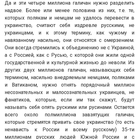
Да и эти четыре миллиона галичан нужно разделить
надвое. Более или менее половина из них, т.е. те,
которых полякам и немцам не удалось перевести в
украинство, считают себя издревле русскими, не
украинцами, и к этому термину, как чужому и
навязанному насильно, они относятся с омерзением.
Они всегда стремились к объединению не с Украиной,
а с Россией, как с Русью, с которой они жили одной
государственной и культурной жизнью до неволи. Из
других двух миллионов галичан, называющих себя
термином, насильно внедряемым немцами, поляками
и Ватиканом, нужно отнять порядочный миллион
несознательных и малосознательных украинцев, не
фанатиков, которые, если им так скажут, будут
называть себя опять рускими или русинами. Остается
всего около полмиллиона завзятущих галичан,
которые стремятся привить свое украинство (то есть
ненависть к России и всему русскому) 35-ти
миллионам русских людей Южной России и с