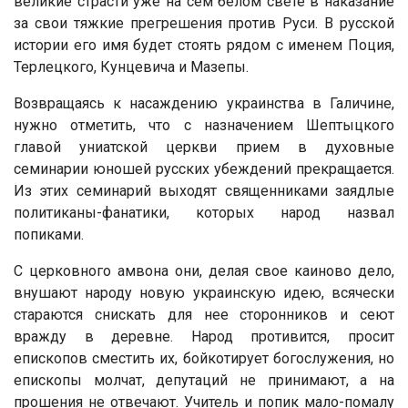
великие страсти уже на сем белом свете в наказание
за свои тяжкие прегрешения против Руси. В русской
истории его имя будет стоять рядом с именем Поция,
Терлецкого, Кунцевича и Мазепы.
Возвращаясь к насаждению украинства в Галичине,
нужно отметить, что с назначением Шептыцкого
главой униатской церкви прием в духовные
семинарии юношей русских убеждений прекращается.
Из этих семинарий выходят священниками заядлые
политиканы-фанатики, которых народ назвал
попиками.
С церковного амвона они, делая свое каиново дело,
внушают народу новую украинскую идею, всячески
стараются снискать для нее сторонников и сеют
вражду в деревне. Народ противится, просит
епископов сместить их, бойкотирует богослужения, но
епископы молчат, депутаций не принимают, а на
прошения не отвечают. Учитель и попик мало-помалу