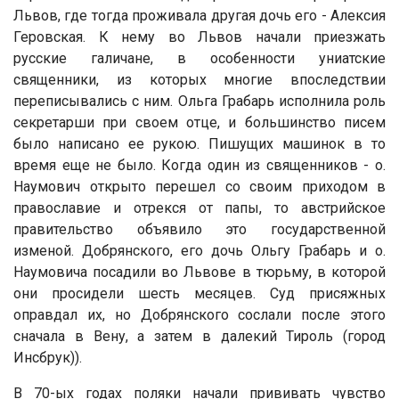
Львов, где тогда проживала другая дочь его - Алексия
Геровская. К нему во Львов начали приезжать
русские галичане, в особенности униатские
священники, из которых многие впоследствии
переписывались с ним. Ольга Грабарь исполнила роль
секретарши при своем отце, и большинство писем
было написано ее рукою. Пишущих машинок в то
время еще не было. Когда один из священников - о.
Наумович открыто перешел со своим приходом в
православие и отрекся от папы, то австрийское
правительство объявило это государственной
изменой. Добрянского, его дочь Ольгу Грабарь и о.
Наумовича посадили во Львове в тюрьму, в которой
они просидели шесть месяцев. Суд присяжных
оправдал их, но Добрянского сослали после этого
сначала в Вену, а затем в далекий Тироль (город
Инсбрук)).
В 70-ых годах поляки начали прививать чувство