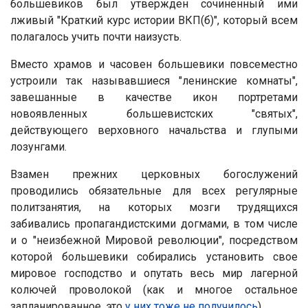
большевиков был утвержден сочиненный ими
лживый "Краткий курс истории ВКП(б)", который всем
полагалось учить почти наизусть.
Вместо храмов и часовен большевики повсеместно
устроили так называвшиеся "ленинские комнаты",
завешанные в качестве икон портретами
новоявленных большевистских "святых",
действующего верховного начальства и глупыми
лозунгами.
Взамен прежних церковных богослужений
проводились обязательные для всех регулярные
политзанятия, на которых мозги трудящихся
забивались пропагандистскими догмами, в том числе
и о "неизбежной Мировой революции", посредством
которой большевики собирались установить свое
мировое господство и опутать весь мир лагерной
колючей проволокой (как и многое остальное
запланированное, это
у них тоже не получилось
).