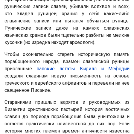
рунические записи славян, убивали волхвов и всех,
кто владел руницей, хранил у себя какие-либо
славянские записи или пытался обучаться рунице.
Рунические записи даже на камнях славянских
языческих храмов были тщательно разбиты на мелкие
кусочки (их изредка находят археологи).
Чтобы окончательно стереть историческую память
порабощенного народа, взамен славянской руницы
присланные
папские легаты Кирилл и Мефодий
создали славянам новую письменность на основе
греческого и еврейского алфавитов и перевели на нее
священное Писание.
Стараниями пришлых варягов и руководимых из
Византии христианских пастырей история восточных
славян до периода порабощения была уничтожена и
остается практически неизвестной до сих пор. Если
история многих племен времен античности известна