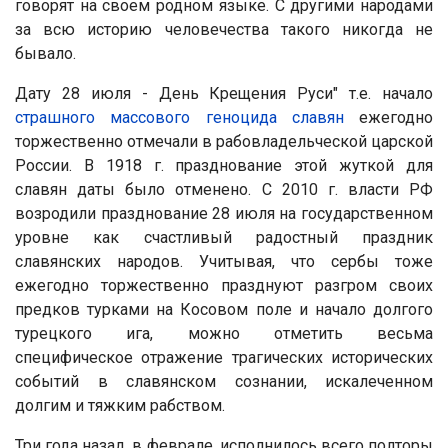
говорят на своем родном языке. С другими народами
за всю историю человечества такого никогда не
бывало.
Дату 28 июля - День Крещения Руси" т.е. начало
страшного массового геноцида славян
ежегодно
торжественно отмечали в рабовладельческой царской
России. В 1918 г. празднование этой жуткой для
славян даты было отменено. С 2010 г. власти РФ
возродили празднование 28 июля на государственном
уровне как счастливый радостный праздник
славянских народов. Учитывая, что сербы тоже
ежегодно торжественно празднуют разгром своих
предков турками на Косовом поле и начало долгого
турецкого ига, можно отметить весьма
специфическое отражение трагических исторических
событий в славянском сознании, искалеченном
долгим и тяжким рабством.
Три года назад, в феврале, исполнилось всего полторы