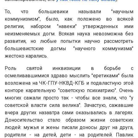
То, что большевики называли "научным
коммунизмом", было, как положено во всякой
религии, набором "навеки" утвержденных ими
неизменяемых догм. Всякая наука невозможна без
развития, но любые попытки научно рассмотреть
большевистские догмы "научного коммунизма"
жестоко карались.
Роль святой инквизиции в борьбе с
осмеливавшимися здраво мыслить "еретиками" была
возложена на ЧК-ГПУ-НКВД-КГБ и подвластную этой
конторе карательную "советскую психиатрию". Очень
многих сажали просто так - чтобы все знали, что "у
советской власти сила велика". Зачастую, сажавшие
вчера других назавтра сами оказывались в лагерях.
Доносительство стало образом жизни советских
людей: мужья и жены писали доносы друг на друга,
родители - на детей, дети - на родителей. Павлик