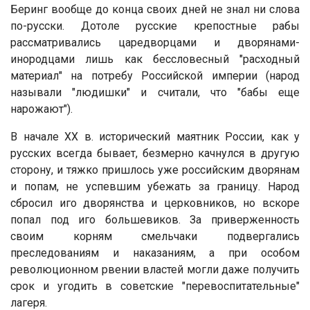
Беринг вообще до конца своих дней не знал ни слова
по-русски. Дотоле русские крепостные рабы
рассматривались царедворцами и дворянами-
инородцами лишь как бессловесный "расходный
материал" на потребу Российской империи (народ
называли "людишки" и считали, что "бабы еще
нарожают").
В начале ХХ в. исторический маятник России, как у
русских всегда бывает, безмерно качнулся в другую
сторону, и тяжко пришлось уже российским дворянам
и попам, не успевшим убежать за границу. Народ
сбросил иго дворянства и церковников, но вскоре
попал под иго большевиков. За приверженность
своим корням смельчаки подвергались
преследованиям и наказаниям, а при особом
революционном рвении властей могли даже получить
срок и угодить в советские "перевоспитательные"
лагеря.