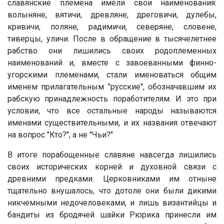
славянские племена имели свои наименования:
волыняне, вятичи, древляне, дреговичи, дулебы,
кривичи, поляне, радимичи, северяне, словене,
тиверцы, уличи. После в обращение в тысячелетнее
рабство они лишились своих родоплеменных
наименований и, вместе с завоеванными финно-
угорскими племенами, стали именоваться общим
именем прилагательным "русские", обозначавшим их
рабскую принадлежность поработителям. И это при
условии, что все остальные народы называются
именами существительными, и их названия отвечают
на вопрос "Кто?", а не "Чьи?"
В итоге порабощенные славяне навсегда лишились
своих исторических корней и духовной связи с
древними предками. Церковниками им отныне
тщательно внушалось, что дотоле они были дикими
никчемными недочеловеками, и лишь византийцы и
бандиты из бродячей шайки Рюрика принесли им