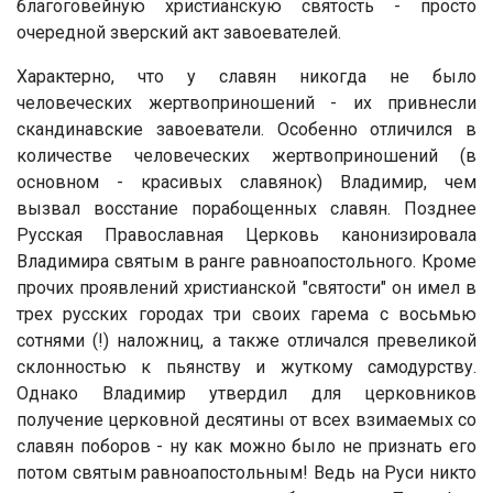
благоговейную христианскую святость - просто
очередной зверский акт завоевателей.
Характерно, что у славян никогда не было
человеческих жертвоприношений - их привнесли
скандинавские завоеватели. Особенно отличился в
количестве человеческих жертвоприношений (в
основном - красивых славянок) Владимир, чем
вызвал восстание порабощенных славян. Позднее
Русская Православная Церковь канонизировала
Владимира святым в ранге равноапостольного. Кроме
прочих проявлений христианской "святости" он имел в
трех русских городах три своих гарема с восьмью
сотнями (!) наложниц, а также отличался превеликой
склонностью к пьянству и жуткому самодурству.
Однако Владимир утвердил для церковников
получение церковной десятины от всех взимаемых со
славян поборов - ну как можно было не признать его
потом святым равноапостольным! Ведь на Руси никто