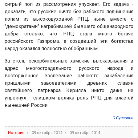
хитрый поп из рассмотрения упускает. Его задача -
доказать, что русские ничто без рабского подчинения
попам из высокодуховной РПЦ, ныне вместе с
"демократами" награбившей бывшего общенародного
добра столько, что РПЦ стала много богаче
российского Газпрома, а создавший эти богатства
народ оказался полностью обобранным.
За столь оскорбительные хамские высказывания в
адрес многострадального русского народа и
восторженное воспевание рабского закабаления
пришлыми завоевателями древних славян
святейшего патриарха Кирилла никто даже не
упрекнул - слишком велика роль РПЦ для властей
нынешней России.
О.Буланова
История
09 октября 2014
09 октября 2014