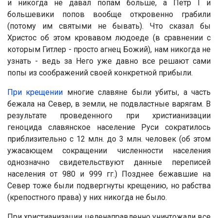
и никогда не давал попам больше, а Петр I и
большевики попов вообще откровенно грабили
(потому им святыми не бывать). Что сказал бы
Христос об этом кровавом людоеде (в сравнении с
которым Гитлер - просто агнец Божий), нам никогда не
узнать - ведь за Него уже давно все решают сами
попы из соображений своей конкретной прибыли.
При крещении
многие славяне были убиты, а часть
бежала на Север, в земли, не подвластные варягам. В
результате проведенного при христианизации
геноцида славянское население Руси сократилось
приблизительно c 12 млн. до 3 млн. человек (об этом
ужасающем сокращении численности населения
однозначно свидетельствуют данные переписей
населения от 980 и 999 гг.) Позднее бежавшие на
Север тоже были подвергнуты крещению, но рабства
(крепостного права) у них никогда не было.
При христианизации целенаправленно уничтожали все