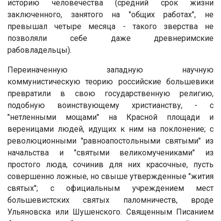
историю человечества (средний срок жизни
заключенного, занятого на "общих работах", не
превышал четыре месяца - такого зверства не
позволяли себе даже древнеримские
рабовладельцы).
Переиначенную западную научную
коммунистическую теорию российские большевики
превратили в свою государственную религию,
подобную воинствующему христианству, - с
"нетленными мощами" на Красной площади и
вереницами людей, идущих к ним на поклонение; с
революционными "равноапостольными святыми" из
начальства и "святыми великомучениками" из
простого люда, сочинив для них красочные, пусть
совершенно ложные, но свыше утвержденные "жития
святых"; с официальным учреждением мест
большевистских святых паломничеств, вроде
Ульяновска или Шушенского. Священным Писанием