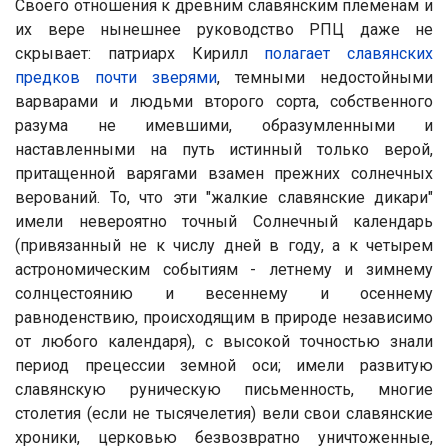
Своего отношения к древним славянским племенам и
их вере нынешнее руководство РПЦ даже не
скрывает: патриарх Кирилл
полагает славянских
предков почти зверями
, темными недостойными
варварами и людьми второго сорта, собственного
разума не имевшими, образумленными и
наставленными на путь истинный только верой,
притащенной варягами взамен прежних солнечных
верований. То, что эти "жалкие славянские дикари"
имели невероятно точный Солнечный календарь
(привязанный не к числу дней в году, а к четырем
астрономическим событиям - летнему и зимнему
солнцестоянию и весеннему и осеннему
равноденствию, происходящим в природе независимо
от любого календаря), с высокой точностью знали
период прецессии земной оси; имели развитую
славянскую руническую письменность, многие
столетия (если не тысячелетия) вели свои славянские
хроники, церковью безвозвратно уничтоженные,