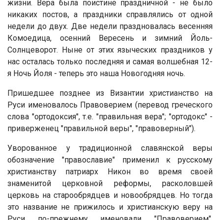
жизни. Вера была поистине праздничной - не было
никаких постов, а праздники справлялись от одной
недели до двух. Две недели праздновалась весенняя
Комоедица, осенний Вересень и зимний Йоль-
Солнцеворот. Ныне от этих языческих праздников у
нас осталась только последняя и самая волшебная 12-
я Ночь Йоля - теперь это наша Новогодняя ночь.
Пришедшее позднее из Византии христианство на
Руси именовалось Правоверием (перевод греческого
слова "ортодоксия", т.е. "правильная вера"; "ортодокс" -
приверженец "правильной веры", "правоверный").
Уворованное у традиционной славянской веры
обозначение "православие" применил к русскому
христианству патриарх Никон во время своей
знаменитой церковной реформы, расколовшей
церковь на старообрядцев и новообрядцев. Но тогда
это название не прижилось и христианскую веру на
Руси по-прежнему именовали "Правоверием",