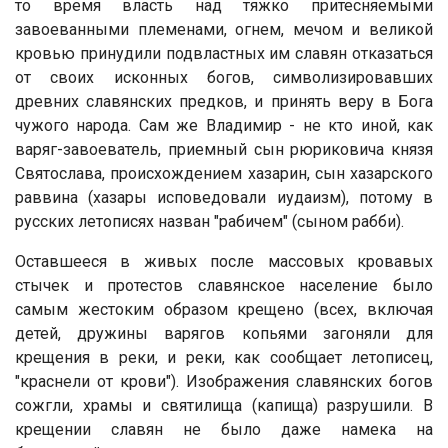
то время власть над тяжко притесняемыми
завоеванными племенами, огнем, мечом и великой
кровью принудили подвластных им славян отказаться
от своих исконных богов, символизировавших
древних славянских предков, и принять веру в Бога
чужого народа. Сам же Владимир - не кто иной, как
варяг-завоеватель, приемный сын рюриковича князя
Святослава, происхождением хазарин, сын хазарского
раввина (хазары исповедовали иудаизм), потому в
русских летописях назван "рабичем" (сыном рабби).
Оставшееся в живых после массовых кровавых
стычек и протестов славянское население было
самым жестоким образом крещено (всех, включая
детей, дружины варягов копьями загоняли для
крещения в реки, и реки, как сообщает летописец,
"краснели от крови"). Изображения славянских богов
сожгли, храмы и святилища (капища) разрушили. В
крещении славян не было даже намека на