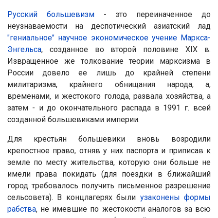
Русский большевизм
- это переиначенное до
неузнаваемости на деспотический азиатский лад
"гениальное" научное экономическое учение Маркса-
Энгельса
, созданное во второй половине XIX в.
Извращенное же толкование теории марксизма в
России довело ее лишь до крайней степени
милитаризма, крайнего обнищания народа, а,
временами, и жестокого голода, развала хозяйства, а
затем - и до окончательного распада в 1991 г. всей
созданной большевиками империи.
Для крестьян большевики вновь возродили
крепостное право, отняв у них паспорта и приписав к
земле по месту жительства, которую они больше не
имели права покидать (для поездки в ближайший
город требовалось получить письменное разрешение
сельсовета). В концлагерях были
узаконены формы
рабства
, не имевшие по жестокости аналогов за всю