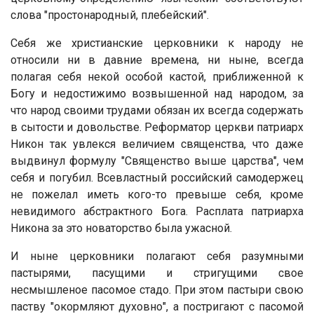
слова "простонародный, плебейский".
Себя же христианские церковники к народу не
относили ни в давние времена, ни ныне, всегда
полагая себя некой особой кастой, приближенной к
Богу и недостижимо возвышенной над народом, за
что народ своими трудами обязан их всегда содержать
в сытости и довольстве. Реформатор церкви патриарх
Никон так увлекся величием священства, что даже
выдвинул формулу "Священство выше царства", чем
себя и погубил. Всевластный российский самодержец
не пожелал иметь кого-то превыше себя, кроме
невидимого абстрактного Бога. Расплата патриарха
Никона за это новаторство была ужасной.
И ныне церковники полагают себя разумными
пастырями, пасущими и стригущими свое
несмышленое пасомое стадо. При этом пастыри свою
паству "окормляют духовно", а постригают с пасомой