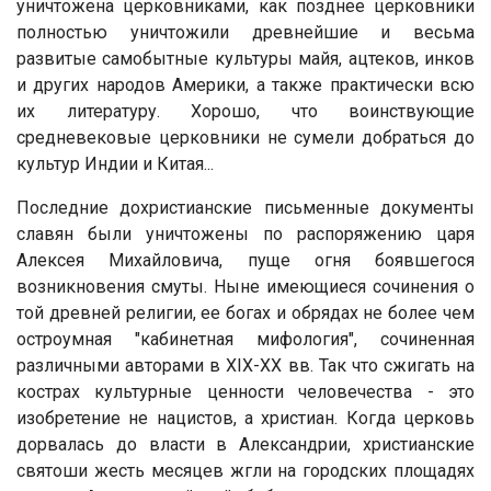
уничтожена церковниками, как позднее церковники
полностью уничтожили древнейшие и весьма
развитые самобытные культуры майя, ацтеков, инков
и других народов Америки, а также практически всю
их литературу. Хорошо, что воинствующие
средневековые церковники не сумели добраться до
культур Индии и Китая...
Последние дохристианские письменные документы
славян были уничтожены по распоряжению царя
Алексея Михайловича, пуще огня боявшегося
возникновения смуты. Ныне имеющиеся сочинения о
той древней религии, ее богах и обрядах не более чем
остроумная "кабинетная мифология", сочиненная
различными авторами в XIX-XX вв. Так что сжигать на
кострах культурные ценности человечества - это
изобретение не нацистов, а христиан. Когда церковь
дорвалась до власти в Александрии, христианские
святоши жесть месяцев жгли на городских площадях