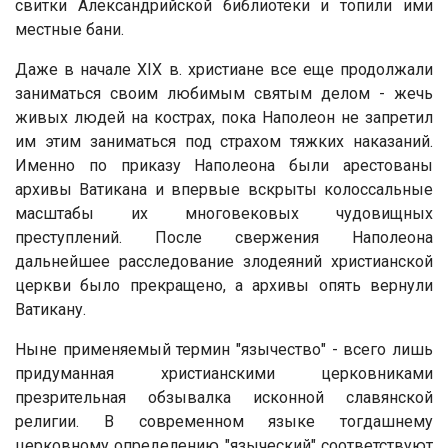
свитки Александрийской библиотеки и топили ими
местные бани.
Даже в начале XIX в. христиане все еще продолжали
заниматься своим любимым святым делом - жечь
живых людей на кострах, пока Наполеон не запретил
им этим заниматься под страхом тяжких наказаний.
Именно по приказу Наполеона были арестованы
архивы Ватикана и впервые вскрыты колоссальные
масштабы их многовековых чудовищных
преступлений. После свержения Наполеона
дальнейшее расследование злодеяний христианской
церкви было прекращено, а архивы опять вернули
Ватикану.
Ныне применяемый термин "язычество" - всего лишь
придуманная христианскими церковниками
презрительная обзывалка исконной славянской
религии. В современном языке тогдашнему
церковному определению "языческий" соответствуют