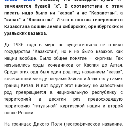
заменяется буквой ”х”. В соответствии с этим
писать надо было ни ”казак” и не ”Казакстан”, а
”казах” и ”Казахстан”. И что в состав теперешнего
Казахстана вошли земли сибирских, оренбургских и
уральских казаков.
До 1936 года в мире не существовало не только
государства ”Казахстан”, но и не было казахов как
нации вообще. Было общее понятие – киргизы. Так
назывались орды кочевников от Каспия до Алтая.
Среди этих орд был один род под названием ”казах”,
кочевавший между озерами Зайсан и Алаколь у самих
границ Китая. И вот вдруг этот никому не известный
род превращается в национальную республику с
территорией в десятки раз превосходящую
территорию ”титульной” киргизской нации и второй
после России.
На границах Дикого Поля (географическое название,