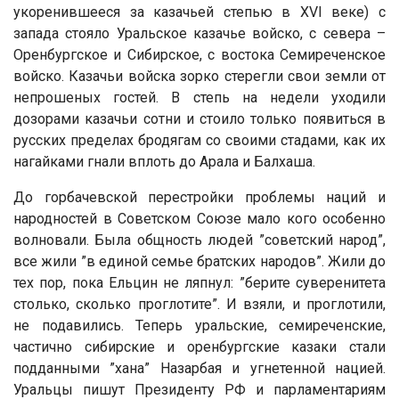
укоренившееся за казачьей степью в XVI веке) с
запада стояло Уральское казачье войско, с севера –
Оренбургское и Сибирское, с востока Семиреченское
войско. Казачьи войска зорко стерегли свои земли от
непрошеных гостей. В степь на недели уходили
дозорами казачьи сотни и стоило только появиться в
русских пределах бродягам со своими стадами, как их
нагайками гнали вплоть до Арала и Балхаша.
До горбачевской перестройки проблемы наций и
народностей в Советском Союзе мало кого особенно
волновали. Была общность людей ”советский народ”,
все жили ”в единой семье братских народов”. Жили до
тех пор, пока Ельцин не ляпнул: ”берите суверенитета
столько, сколько проглотите”. И взяли, и проглотили,
не подавились. Теперь уральские, семиреченские,
частично сибирские и оренбургские казаки стали
подданными ”хана” Назарбая и угнетенной нацией.
Уральцы пишут Президенту РФ и парламентариям