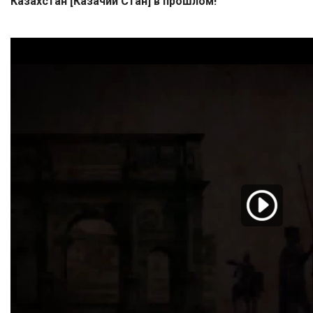
Казахстан [Казачий Стан] в прошлом!