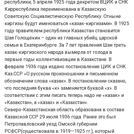
республики; 5 апреля 1925 года декретом ВЦИК и СНК
Кирреспублика переименована в Казакскую
Советскую Социалистическую Республику. Отныне
киргизы будут именоваться «казак-киргизами». В 1925
году правителем республики Казакстан становится
Шая Голощёкин – один из главных убийц царской
семьи в Екатеринбурге. За 7 лет правления Шаи треть
казак-киргизского народа вымерла от голода в
первые годы коллективизации в Казакстане. В
феврале 1936 года издано постановление ЦИК и СНК
Каз.ССР «О русском произношении и письменном
обозначении слова «казак». В постановлении сказано,
что последняя буква «к» заменяется буквой «х». В
соответствии с этим писать теперь надо не «казак» и
«Казакстан», а «казах» и «Казахстан».
Северо-Казахстанская область образована в составе
Казахской ССР 29 июля 1936 года. Ранее это был
Петропавловский уезд Омской губернии
РСФСР(существовала в 1919—1925 гг.), который