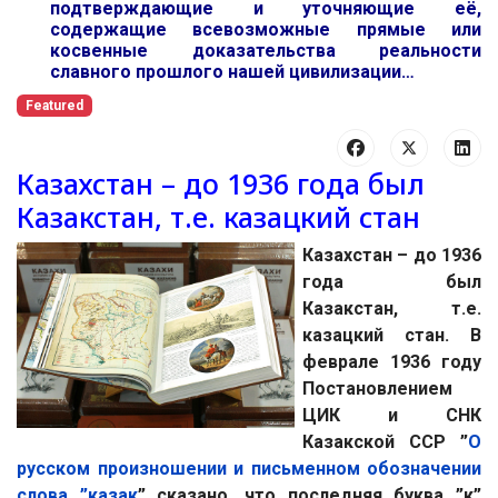
подтверждающие и уточняющие её,
содержащие всевозможные прямые или
косвенные доказательства реальности
славного прошлого нашей цивилизации…
Featured
Казахстан – до 1936 года был
Казакстан, т.е. казацкий стан
Казахстан – до 1936
года был
Казакстан, т.е.
казацкий стан. В
феврале 1936 году
Постановлением
ЦИК и СНК
Казакской ССР ”
О
русском произношении и письменном обозначении
слова ”казак
” сказано, что последняя буква ”к”