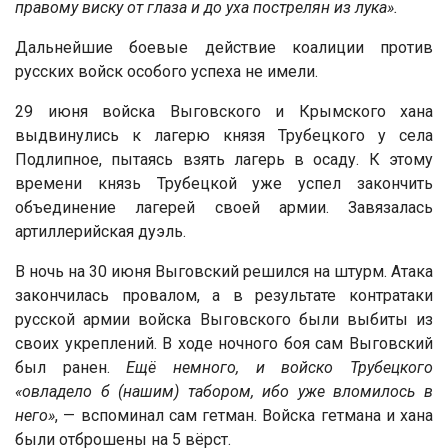
правому виску от глаза и до уха пострелян из лука».
Дальнейшие боевые действие коалиции против
русских войск особого успеха не имели.
29 июня войска Выговского и Крымского хана
выдвинулись к лагерю князя Трубецкого у села
Подлипное, пытаясь взять лагерь в осаду. К этому
времени князь Трубецкой уже успел закончить
объединение лагерей своей армии. Завязалась
артиллерийская дуэль.
В ночь на 30 июня Выговский решился на штурм. Атака
закончилась провалом, а в результате контратаки
русской армии войска Выговского были выбиты из
своих укреплений. В ходе ночного боя сам Выговский
был ранен.
Ещё немного, и войско Трубецкого
«овладело б (нашим) табором, ибо уже вломилось в
него»
, — вспоминал сам гетман. Войска гетмана и хана
были отброшены на 5 вёрст.