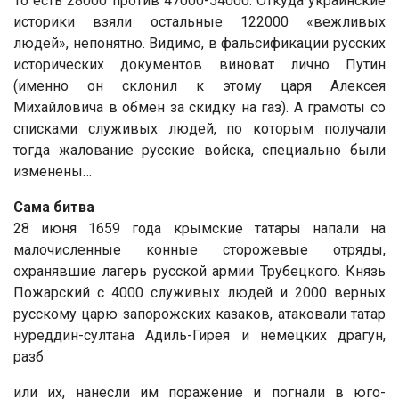
То есть 28000 против 47000-54000. Откуда украинские
историки взяли остальные 122000 «вежливых
людей», непонятно. Видимо, в фальсификации русских
исторических документов виноват лично Путин
(именно он склонил к этому царя Алексея
Михайловича в обмен за скидку на газ). А грамоты со
списками служивых людей, по которым получали
тогда жалование русские войска, специально были
изменены…
Сама битва
28 июня 1659 года крымские татары напали на
малочисленные конные сторожевые отряды,
охранявшие лагерь русской армии Трубецкого. Князь
Пожарский с 4000 служивых людей и 2000 верных
русскому царю запорожских казаков, атаковали татар
нуреддин-султана Адиль-Гирея и немецких драгун,
разб
или их, нанесли им поражение и погнали в юго-