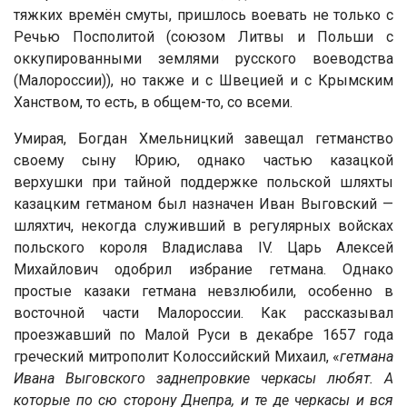
тяжких времён смуты, пришлось воевать не только с
Речью Посполитой (союзом Литвы и Польши с
оккупированными землями русского воеводства
(Малороссии)), но также и с Швецией и с Крымским
Ханством, то есть, в общем-то, со всеми.
Умирая, Богдан Хмельницкий завещал гетманство
своему сыну Юрию, однако частью казацкой
верхушки при тайной поддержке польской шляхты
казацким гетманом был назначен Иван Выговский —
шляхтич, некогда служивший в регулярных войсках
польского короля Владислава IV. Царь Алексей
Михайлович одобрил избрание гетмана. Однако
простые казаки гетмана невзлюбили, особенно в
восточной части Малороссии. Как рассказывал
проезжавший по Малой Руси в декабре 1657 года
греческий митрополит Колоссийский Михаил, «
гетмана
Ивана Выговского заднепровкие черкасы любят. А
которые по сю сторону Днепра, и те де черкасы и вся