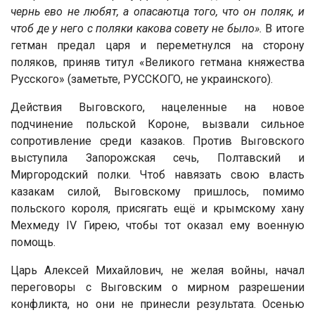
чернь ево не любят, а опасаютца того, что он поляк, и
чтоб де у него с поляки какова совету не было».
В итоге
гетман предал царя и переметнулся на сторону
поляков, приняв титул «Великого гетмана княжества
Русского» (заметьте, РУССКОГО, не украинского).
Действия Выговского, нацеленные на новое
подчинение польской Короне, вызвали сильное
сопротивление среди казаков. Против Выговского
выступила Запорожская сечь, Полтавский и
Миргородский полки. Чтоб навязать свою власть
казакам силой, Выговскому пришлось, помимо
польского короля, присягать ещё и крымскому хану
Мехмеду IV Гирею, чтобы тот оказал ему военную
помощь.
Царь Алексей Михайлович, не желая войны, начал
переговоры с Выговским о мирном разрешении
конфликта, но они не принесли результата. Осенью