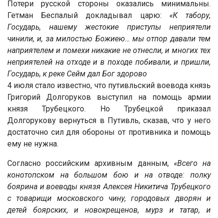
Потери русской стороны оказались минимальны.
Гетман Беспалый докладывал царю:
«К табору,
Государь, нашему жестокие приступы неприятели
чинили, и, за милостью Божиею… мы отпор давали тем
наприятелем и помехи никакие не отнесли, и многих тех
неприятелей на отходе и в походе побивали, и пришли,
Государь, к реке Сейм дал Бог здорово
4 июля стало известно, что путивльский воевода князь
Григорий Долгоруков выступил на помощь армии
князя Трубецкого. Но Трубецкой приказал
Долгорукову вернуться в Путивль, сказав, что у него
достаточно сил для обороны от противника и помощь
ему не нужна.
Согласно российским архивным данным,
«Всего на
конотопском на большом бою и на отводе: полку
боярина и воеводы князя Алексея Никитича Трубецкого
с товарищи московского чину, городовых дворян и
детей боярских, и новокрещенов, мурз и татар, и