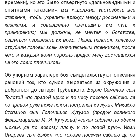
времени), но это было отвергнуто «дальновидными и
опытными татарами»:
мы «…должны употребить все
старания, чтобы укрепить вражду между россиянами и
казаками, и совершенно преградить им путь к
примирению; мы должны, не мечтая о богатстве,
решиться перерезать их всех… Перед палатою ханскою
отрубили головы всем значительным пленникам, после
чего и каждый воин порознь предал мечу доставшихся
на его долю пленников».
Об упорном характере боя свидетельствуют описания
ранений тех, кто сумел вырваться из окружения и
добраться до лагеря Трубецкого:
Борис Семенов сын
Толстой «по правой щеке и по носу посечен саблею, да
по правой руке ниже локтя пострелен из лука», Михайло
Степанов сын Голенищев Кутузов (предок великого
фельдмаршала М. И. Кутузова) «сечен саблею по обеим
щекам, да по левому плечу, и по левой руке», Иван
Ондреев сын Зыбин «по голове посечен саблею да по