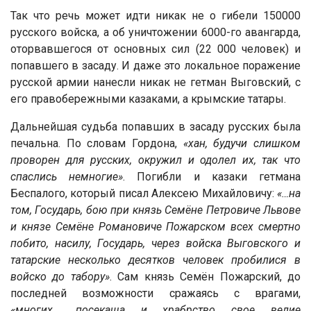
Так что речь может идти никак не о гибели 150000
русского войска, а об уничтожении 6000-го авангарда,
оторвавшегося от основных сил (22 000 человек) и
попавшего в засаду. И даже это локальное поражение
русской армии нанесли никак не гетман Выговский, с
его правобережными казаками, а крымские татары.
Дальнейшая судьба попавших в засаду русских была
печальна. По словам Гордона,
«хан, будучи слишком
проворен для русских, окружил и одолел их, так что
спаслись немногие»
. Погибли и казаки гетмана
Беспалого, который писал Алексею Михайловичу:
«…на
том, Государь, бою при князь Семёне Петровиче Львове
и князе Семёне Романовиче Пожарском всех смертно
побито, насилу, Государь, через войска Выговского и
татарские несколько десятков человек пробилися в
войско до табору»
. Сам князь Семён Пожарский, до
последней возможности сражаясь с врагами,
«многих… посекаша и храбрство свое велие