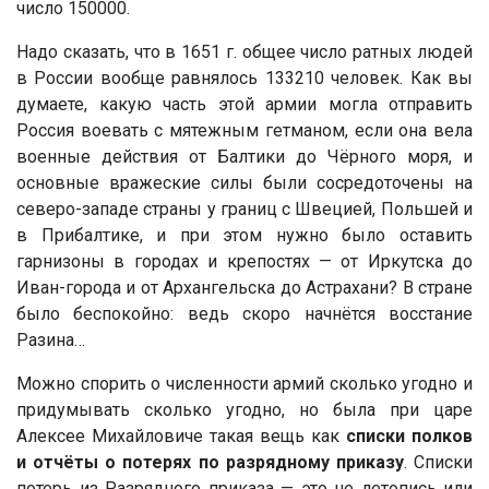
число 150000.
Надо сказать, что в 1651 г. общее число ратных людей
в России вообще равнялось 133210 человек. Как вы
думаете, какую часть этой армии могла отправить
Россия воевать с мятежным гетманом, если она вела
военные действия от Балтики до Чёрного моря, и
основные вражеские силы были сосредоточены на
северо-западе страны у границ с Швецией, Польшей и
в Прибалтике, и при этом нужно было оставить
гарнизоны в городах и крепостях — от Иркутска до
Иван-города и от Архангельска до Астрахани? В стране
было беспокойно: ведь скоро начнётся восстание
Разина…
Можно спорить о численности армий сколько угодно и
придумывать сколько угодно, но была при царе
Алексее Михайловиче такая вещь как
списки полков
и отчёты о потерях по разрядному приказу
. Списки
потерь из Разрядного приказа — это не летопись или