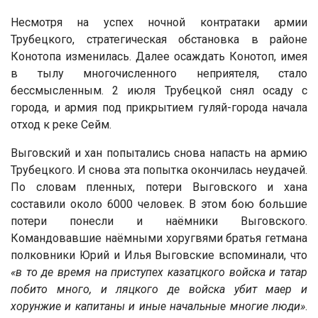
Несмотря на успех ночной контратаки армии
Трубецкого, стратегическая обстановка в районе
Конотопа изменилась. Далее осаждать Конотоп, имея
в тылу многочисленного неприятеля, стало
бессмысленным. 2 июля Трубецкой снял осаду с
города, и армия под прикрытием гуляй-города начала
отход к реке Сейм.
Выговский и хан попытались снова напасть на армию
Трубецкого. И снова эта попытка окончилась неудачей.
По словам пленных, потери Выговского и хана
составили около 6000 человек. В этом бою большие
потери понесли и наёмники Выговского.
Командовавшие наёмными хоругвями братья гетмана
полковники Юрий и Илья Выговские вспоминали, что
«в то де время на приступех казатцкого войска и татар
побито много, и ляцкого де войска убит маер и
хорунжие и капитаны и иные начальные многие люди»
.