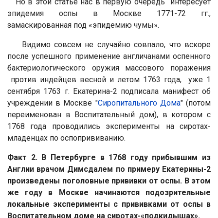
Но в этой статье нас в первую очередь интересует
эпидемия оспы в Москве 1771-72 гг.,
замаскированная под «эпидемию чумы».
В
идимо совсем не случайно совпало, что вскоре
п
осле успешного применение англичанами оспенного
бактериологического оружия массового поражения
против индейцев весной и летом 1763 года, уже
1
сентября 1763 г. Екатерина-2 подписала манифест об
учреждении в Москве "
Сиропитального Дома
" (потом
переименован в Воспитательный дом), в котором с
1768 года проводились эксперименты на сиротах-
младенцах по оспопрививанию.
Факт 2. В Петербурге в 1768 году прибывшим из
Англии врачом Димсдалем по примеру Екатерины-2
произведены поголовные прививки от оспы. В этом
же году в Москве начинаются подозрительные
локальные эксперименты с прививками от оспы в
Воспитательном доме на сиротах-«подкидышах».