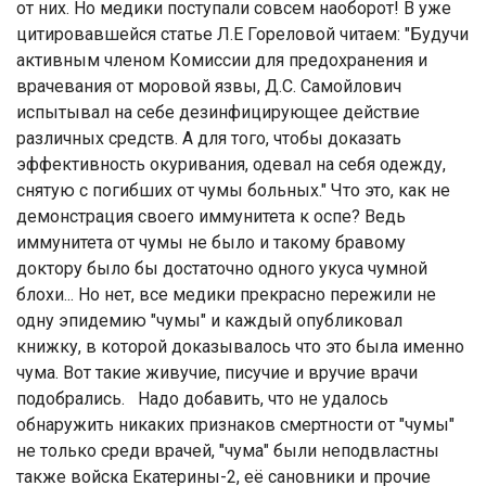
от них. Но медики поступали совсем наоборот! В уже
цитировавшейся статье Л.Е Гореловой читаем: "Будучи
активным членом Комиссии для предохранения и
врачевания от моровой язвы, Д.С. Самойлович
испытывал на себе дезинфицирующее действие
различных средств. А для того, чтобы доказать
эффективность окуривания,
одевал на себя одежду,
снятую с погибших от чумы больных.
" Что это, как не
демонстрация своего иммунитета к оспе? Ведь
иммунитета от чумы не было и такому бравому
доктору было бы достаточно одного укуса чумной
блохи... Но нет, все медики прекрасно пережили не
одну эпидемию "чумы" и каждый опубликовал
книжку, в которой доказывалось что это была именно
чума. Вот такие живучие, писучие и вручие врачи
подобрались.
Надо добавить, что не удалось
обнаружить никаких признаков смертности от "чумы"
не только среди врачей, "чума" были неподвластны
также войска Екатерины-2, её сановники и прочие