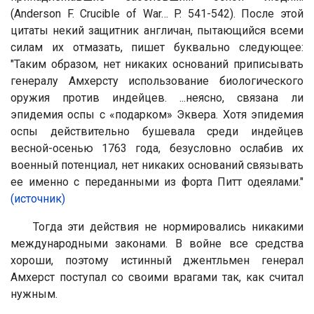
(Anderson F. Crucible of War… P. 541-542). После этой
цитаты некий защитник англичан, пытающийся всеми
силам их отмазать, пишет буквально следующее:
"Таким образом, нет никаких оснований приписывать
генералу Амхерсту использование биологического
оружия против индейцев. ...неясно, связана ли
эпидемия оспы с «подарком» Эквера. Хотя эпидемия
оспы действительно бушевала среди индейцев
весной-осенью 1763 года, безусловно ослабив их
военный потенциал, нет никаких оснований связывать
ее именно с переданными из форта Питт одеялами."
(источник)
Тогда эти действия не нормировались никакими
международными законами. В войне все средства
хороши, поэтому истинный джентльмен генерал
Амхерст поступал
со своими врагами так, как считал
нужным.