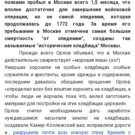
полками пробыл в Москве всего 1,5 месяца, что
вполне достаточно для завершения войсковой
операции, но не самой эпидемии, которая
продолжалась до 1772 года. За время его
пребывания в Москве отмечена самая большая
смертность "от эпидемии", созданы так
называемые "исторические кладбища" Москвы.
Прежде всего Орлов объявил, что в Москве
действительно свирепствует «моровая язва» (sic!)
Умерших хоронили на особых кладбищах особые
служители и арестанты; кроме одежды и содержания,
последним давалось обещание прощения. Орлов
«определил всех без изъятия хоронить на кладбищах, а
чтобы люди не ворчали, пока чтò, велел заготовить
материал для постройки на этих кладбищах церквей».
Орлов считал необходимым дать заработок
нуждавшимся: насыпали землю на кладбищах,
создавали Камер-Коллежский вал, исправляли дороги
и...
разрушили почти всю южную стену Кремля с