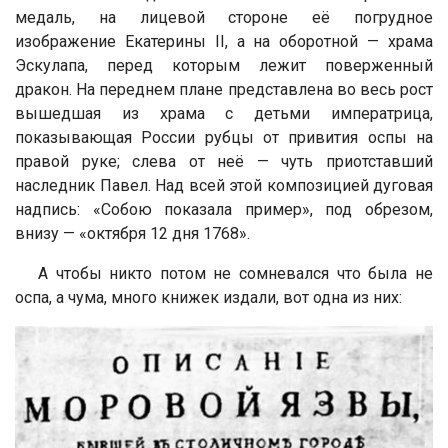
медаль, на лицевой стороне её погрудное
изображение Екатерины II, а на оборотной — храма
Эскулапа, перед которым лежит поверженный
дракон. На переднем плане представлена во весь рост
вышедшая из храма с детьми императрица,
показывающая России рубцы от привития оспы на
правой руке; слева от неё — чуть приотставший
наследник Павел. Над всей этой композицией дуговая
надпись: «Собою показала пример», под обрезом,
внизу — «октября 12 дня 1768».
А чтобы никто потом не сомневался что была не
оспа, а чума, много книжек издали, вот одна из них: