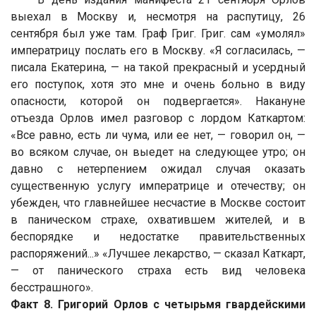
выехал в Москву и, несмотря на распутицу,
26
сентября был уже там
. Граф Григ. Григ. сам «умолял»
императрицу послать его в Москву. «Я согласилась, —
писала Екатерина, — на такой прекрасный и усердный
его поступок, хотя это мне и очень больно в виду
опасности, которой он подвергается». Накануне
отъезда Орлов имел разговор с лордом Каткартом:
«Все равно, есть ли чума, или ее нет, — говорил он, —
во всяком случае, он выедет на следующее утро; он
давно с нетерпением ожидал случая оказать
существенную услугу императрице и отечеству; он
убежден, что главнейшее несчастие в Москве состоит
в паническом страхе, охватившем жителей, и в
беспорядке и недостатке правительственных
распоряжений...» «Лучшее лекарство, — сказал Каткарт,
— от панического страха есть вид человека
бесстрашного».
Факт 8. Григорий Орлов с четырьмя гвардейскими