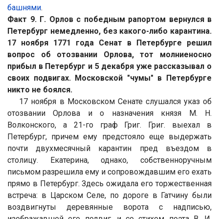
башнями
.
Факт 9. Г. Орлов с победным рапортом
вернулся в
Петербург немедленно, без какого-либо карантина
.
17 ноября 1771 года Сенат в Петербурге решил
вопрос об отозвании Орлова, тот молниеносно
прибыл в Петербург и 5 декабря уже рассказывал о
своих подвигах.
Московской "чумы" в Петербурге
никто не боялся.
17 ноября в Московском Сенате слушался указ об
отозвании Орлова и о назначения князя М. Н.
Волконского, а 21-го граф Григ. Григ. выехал в
Петербург, причем ему предстояло еще выдержать
почти двухмесячный карантин пред въездом в
столицу. Екатерина, однако, собственноручным
письмом разрешила ему и сопровождавшим его ехать
прямо в Петербург. Здесь ожидала его торжественная
встреча: в Царском Селе, по дороге в Гатчину были
воздвигнуты деревянные ворота с надписью,
изображавшей его подвиг, и со стихом поэта В. И.