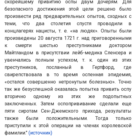
скорейшему привитию оспы двум дочерям. Для
безопасного достижения этой цели решено было
произвести ряд предварительных опытов, сходных с
теми, что два столетия спустя проводили в
концлагерях нацисты, т. е. «на людях». Опыты были
произведены 20 августа 1721 г. над приговоренными
к смерти шестью преступниками доктором
Майтландом в присутствии лейб-медика Сленсера и
увенчались полным успехом, т. к. один из этих
преступников, посланный в Гертфорд, где
свирепствовала в то время оспенная эпидемия,
«остался совершенно нетронутым болезнью». Точно
так же безуспешной оказалась попытка привить оспу
вторично одному из этих же подопытных
заключенных. Затем оспопрививание сделали еще
пяти сиротам Сен-Джемского прихода, результаты
также были положительными. Тогда только
приступили к этой операции на членах королевской
фамилии."
(источник)