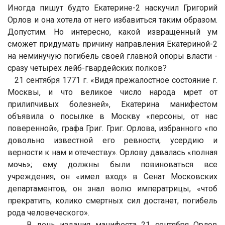
Иногда пишут будто Екатерине-2 наскучил Григорий
Орлов и она хотела от него избавиться таким образом.
Допустим. Но интересно, какой извращённый ум
сможет придумать причину направления Екатериной-2
на неминучую погибель своей главной опоры власти -
сразу четырех лейб-гвардейских полков?
21 сентября 1771 г. «Видя прежалостное состояние г.
Москвы, и что великое число народа мрет от
прилипчивых болезней», Екатерина манифестом
объявила о посылке в Москву «персоны, от нас
поверенной», графа Григ. Григ. Орлова, избранного «по
довольно известной его ревности, усердию и
верности к нам и отечеству». Орлову давалась «полная
мочь»; ему должны были повиноваться все
учреждения, он «имел вход» в Сенат Московских
департаментов, он знал волю императрицы, «чтоб
прекратить, колико смертных сил достанет, погибель
рода человеческого».
В день издания манифеста 21 сентября Орлов