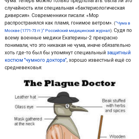
чума. Теперь можно только предполагать:
была ли это
случайность или специальная «бактериологическая
диверсия»
. Современники писали: «Мор
распространялся как пламя, гонимое ветром».
(
"Чума в
. Судя по
Москве (1771-73 гг.)" Российский медицинский журнал
)
всему военные медики Екатерины-2 прекрасно
понимали, что это никакая не чума, иначе обязательно
хоть где-то был бы упомянут специальный
защитный
костюм "чумного доктора"
, хорошо известный ещё со
средневековья: