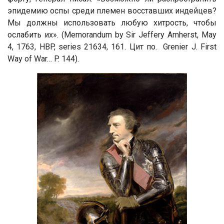
эпидемию оспы среди племен восставших индейцев?
Мы должны использовать любую хитрость, чтобы
ослабить их
». (Memorandum by Sir Jeffery Amherst, May
4, 1763, HBP, series 21634, 161. Цит по. Grenier J. First
Way of War… P. 144)
.