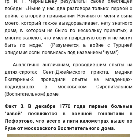
гр. И. Г. Чернышеву результаты своей блестящей
победы: «
Ныне у нас два разговора только: первой о
войне, а второй о прививании.
Начиная от меня и сына
моего, который также выздоравливает, нету знатного
дома, в котором не было по нескольку привитых, а
многие жалеют, что имели природную оспу и не могут
быть по моде.
" (Разумеется, в войне с Турцией
эпидемия оспы появилась под названием "чума")
А
налогично англичанам, проводившим опыты на
детях-сиротах Сент-Джеймского приюта, медики
Екатерины-2 проводили опыты на младенцах-
подкидышах в московском Сиропитальном
(Воспитательном) доме.
Факт 3. В декабре 1770 года первые больные
"язвой" появляются
в военной гошпитали в
Лефортово, что всего в пяти километрах выше по
Яузе от московского Воспитательного дома.