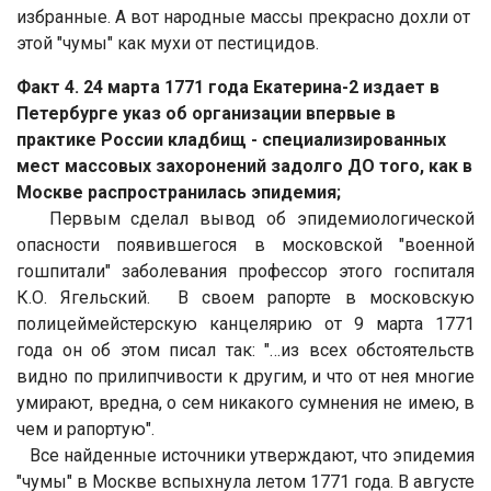
избранные. А вот народные массы прекрасно дохли от
этой "чумы" как мухи от пестицидов.
Факт 4. 24 марта 1771 года Екатерина-2 издает в
Петербурге указ об организации впервые в
практике России кладбищ - специализированных
мест массовых захоронений задолго ДО того, как в
Москве распространилась эпидемия;
Первым сделал вывод об эпидемиологической
опасности появившегося в московской "военной
гошпитали" заболевания профессор этого госпиталя
К.О. Ягельский. В своем рапорте в московскую
полицеймейстерскую канцелярию от 9 марта 1771
года он об этом писал так: "…из всех обстоятельств
видно по прилипчивости к другим, и что от нея многие
умирают, вредна, о сем никакого сумнения не имею, в
чем и рапортую".
Все найденные источники утверждают, что эпидемия
"чумы" в Москве вспыхнула летом 1771 года. В августе