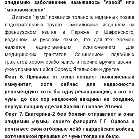
эпидемию заболевание называлось "язвой" или
"моровой язвой".
Диагноз "чума" появился только в изданных позже
подозрительных трудах Самойловича, изданном на
французском языке в Париже и Шафонского,
изданном на русском языке, что для тех времен
является единственным исключением для
медицинских трактатов. Сочинением подобных
трактатов хором озаботились и прочие вручие врачи -
уже упоминавшийся Орреус, Ягельский и другие.
Факт 6. Прививка от оспы создает пожизненный
иммунитет, хотя сейчас для надежности
рекомендуют хотя бы одну ревакцинацию, а вот от
чумы до сих пор надежной вакцины не создано,
первую вакцину сделал Хавкин в начале 20 века.
Факт 7.
Екатерина-2 без боязни отправляет в очаг
эпидемии «чумы» своего фаворита Г.Г. Орлова и
почти все свои отборные лейб-гвардейские войска,
хотя никакой прививки от чумы тогда не было.