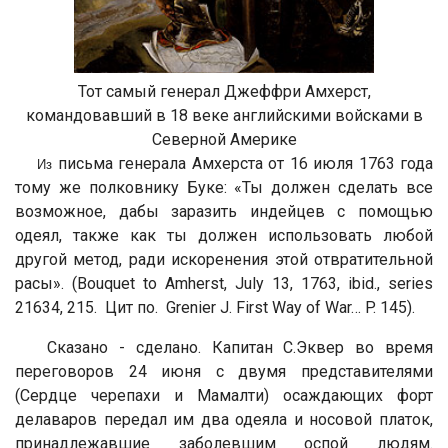
Тот самый генерал
Джеффри Амхерст
,
командовавший в 18 веке английскими войсками в
Северной Америке
письма генерала Амхерста от 16 июля 1763 года
Из
тому же полковнику Буке: «
Ты должен сделать все
возможное, дабы заразить индейцев с помощью
одеял, также как ты должен использовать любой
другой метод, ради искоренения этой отвратительной
расы
». (Bouquet to Amherst, July 13, 1763, ibid., series
21634, 215. Цит по. Grenier J. First Way of War… P. 145).
Сказано - сделано. Капитан С.Эквер во время
переговоров 24 июня с двумя представителями
(Сердце черепахи и Мамалти) осаждающих форт
делаваров передал им два одеяла и носовой платок,
принадлежавшие заболевшим оспой людям.