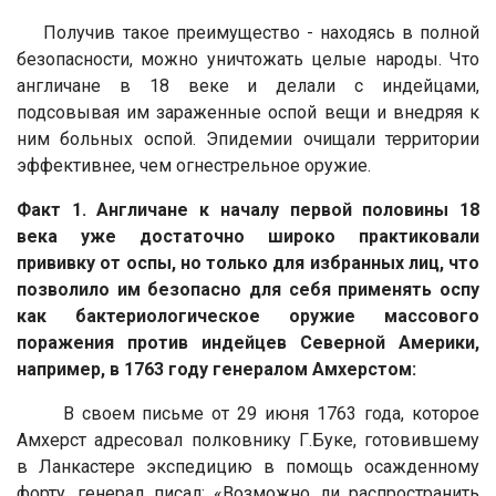
Получив такое преимущество - находясь в полной
безопасности, можно уничтожать целые народы. Что
англичане в 18 веке и делали с индейцами,
подсовывая им зараженные оспой вещи и внедряя к
ним больных оспой. Эпидемии очищали территории
эффективнее, чем огнестрельное оружие.
Факт 1. Англичане к началу первой половины 18
века уже достаточно широко практиковали
прививку от оспы, но только для избранных лиц, что
позволило им безопасно для себя применять оспу
как бактериологическое оружие массового
поражения против индейцев Северной Америки,
например, в 1763 году генералом Амхерстом:
В своем письме от 29 июня 1763 года, которое
Амхерст адресовал полковнику Г.Буке, готовившему
в Ланкастере экспедицию в помощь осажденному
форту, генерал писал: «
Возможно ли распространить