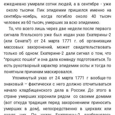
ежедневно умирали сотни людей, а в сентябре - уже
около тысячи. Пик эпидемии пришелся именно на
сентябрь-ноябрь, когда погибло около 40 тысяч
человек из 60 тысяч, умерших за всю эпидемию.
То, что всего лишь через две недели после первого
сигнала Ягельского уже был издан указ Екатерины-2
(или Сената?) от 24 марта 1771 г. об организации
массовых захоронений, может свидетельствовать
только об одном: Екатерине-2 дали сигнал о том, что
"процесс пошёл" и она дала команду подготовиться. То
есть рукотворный характер эпидемии оспы и тогда по
понятным причинам маскировался.
Упомянутый указ от 24 марта 1771 г вообще-то
знаковый – фактически с него должно отсчитываться
начало кладбищенского дела в России. До этого в
стране умерших хоронили рядом со своими домами
(вот откуда традиция перед захоронением приносить
умерших в дом), непосредственно в церквях или
около них. По указу Екатерины-2 возбранялось