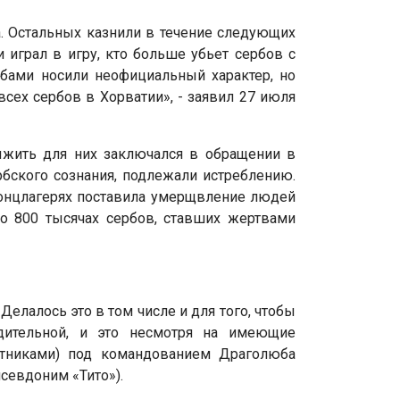
а. Остальных казнили в течение следующих
 играл в игру, кто больше убьет сербов с
рбами носили неофициальный характер, но
сех сербов в Хорватии», - заявил 27 июля
ыжить для них заключался в обращении в
рбского сознания, подлежали истреблению.
концлагерях поставила умерщвление людей
 о 800 тысячах сербов, ставших жертвами
елалось это в том числе и для того, чтобы
одительной, и это несмотря на имеющие
етниками) под командованием Драголюба
севдоним «Тито»).