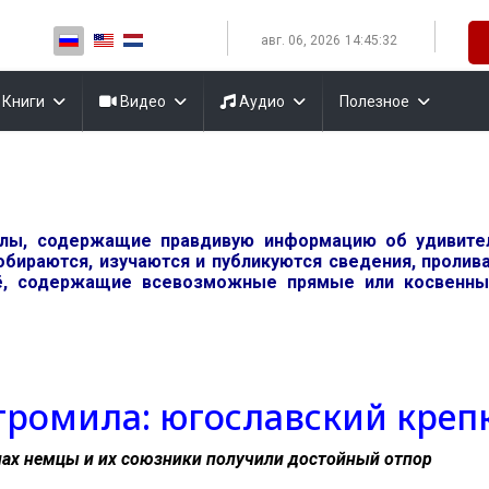
Выберите язык
авг. 06, 2026
14:45:33
Книги
Видео
Аудио
Полезное
алы, содержащие правдивую информацию об удивит
обираются, изучаются и публикуются сведения, проли
, содержащие всевозможные прямые или косвенные
 громила: югославский кре
нах немцы и их союзники получили достойный отпор