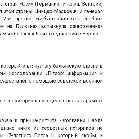
 стран «Оси» (Германии, Италии, Венгрии)
л этой страны Цинцар-Маркович и генерал
 25» против «взбунтовавшихся сербов»
им на Балканах вспыхнула ожесточенная
 самых боеспособных соединений в Европе -
который и втянул эту балканскую страну в
ом исследовании «Гитлер: информация к
 осуществлен с помощью советской военной
 её территориальную целостность в рамках
овича и принца-регента Югославии Павла
Однако никто из серьезных историков не
 17-летнего Петра II, который, якобы, и