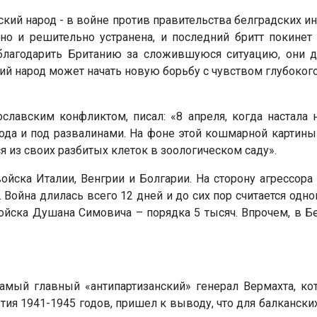
ский народ - в войне против правительства белградских и
но и решительно устранена, и последний бритт покинет 
благодарить Британию за сложившуюся ситуацию, они д
ий народ может начать новую борьбу с чувством глубокого
славским конфликтом, писал: «8 апреля, когда настала
да и под развалинами. На фоне этой кошмарной картины
 из своих разбитых клеток в зоологическом саду».
ска Италии, Венгрии и Болгарии. На сторону агрессора 
. Война длилась всего 12 дней и до сих пор считается одн
ойска Душана Симовича – порядка 5 тысяч. Впрочем, в Бе
амый главный «антипартизанский» генерал Вермахта, ко
ытия 1941-1945 годов, пришел к выводу, что для балканск