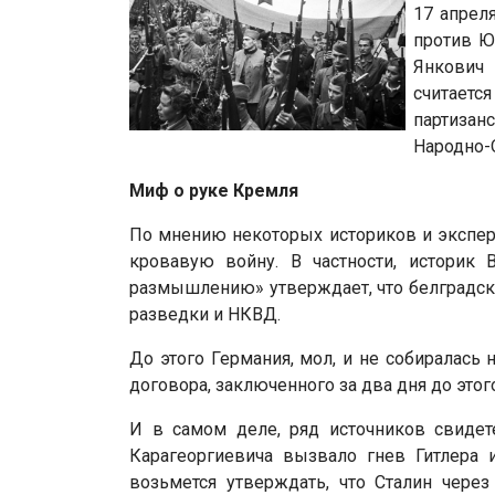
17 апрел
против Ю
Янкович
считаетс
партизанс
Народно-
Миф о руке Кремля
По мнению некоторых историков и эксперт
кровавую войну. В частности, историк
размышлению» утверждает, что белградски
разведки и НКВД.
До этого Германия, мол, и не собиралась
договора, заключенного за два дня до это
И в самом деле, ряд источников свидет
Карагеоргиевича вызвало гнев Гитлера 
возьмется утверждать, что Сталин через