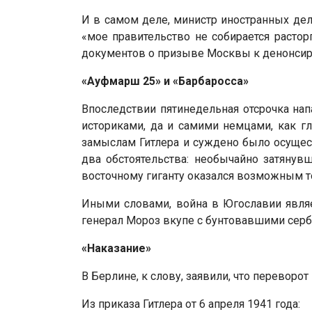
И в самом деле, министр иностранных дел
«мое правительство не собирается расторг
документов о призыве Москвы к денонсир
«Ауфмарш 25» и «Барбаросса»
Впоследствии пятинедельная отсрочка на
историками, да и самими немцами, как г
замыслам Гитлера и суждено было осущест
два обстоятельства: необычайно затянувш
восточному гиганту оказался возможным т
Иными словами, война в Югославии являе
генерал Мороз вкупе с бунтовавшими серб
«Наказание»
В Берлине, к слову, заявили, что переворо
Из приказа Гитлера от 6 апреля 1941 года: