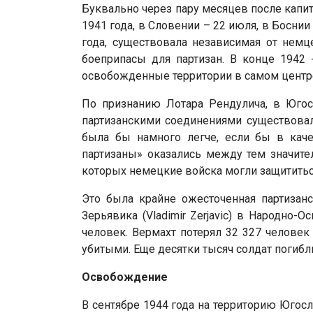
Буквально через пару месяцев после капи
1941 года, в Словении – 22 июля, в Боснии
года, существовала независимая от нем
боеприпасы для партизан. В конце 1942 
освобожденные территории в самом центр
По признанию Лотара Рендулича, в Югос
партизанскими соединениями существовал
была бы намного легче, если бы в кач
партизаны» оказались между тем значите
которых немецкие войска могли защититьс
Это была крайне ожесточенная партиза
Зерьявика (Vladimir Zerjavic) в Народно
человек. Вермахт потерял 32 327 человек
убитыми. Еще десятки тысяч солдат погибли
Освобождение
В сентябре 1944 года на территорию Югос