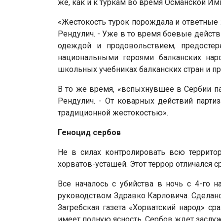
же, как и к туркам во время Османской Им
«Жестокость турок порождала и ответные 
Рендулич. - Уже в то время боевые дейст
одеждой и продовольствием, предостер
национальными героями балканских нар
школьных учебниках балканских стран и п
В то же время, «вспыхнувшее в Сербии п
Рендулич. - От коварных действий парти
традиционной жестокостью».
Геноцид сербов
Не в силах контролировать всю террито
хорватов-усташей. Этот террор отличался 
Все началось с убийства в ночь с 4-го 
руководством Здравко Карловича. Сделано
Загребская газета «Хорватский народ» ср
имеет полную ясность. Сербов ждет заслуж