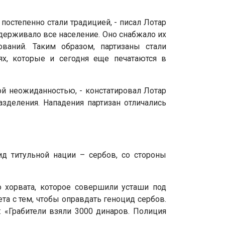
остепенно стали традицией, - писал Лотар
держивало все население. Оно снабжало их
ваний. Таким образом, партизаны стали
х, которые и сегодня еще печатаются в
й неожиданностью, - констатировал Лотар
зделения. Нападения партизан отличались
д титульной нации – сербов, со стороны
о хорвата, которое совершили усташи под
а с тем, чтобы оправдать геноцид сербов.
: «Грабители взяли 3000 динаров. Полиция