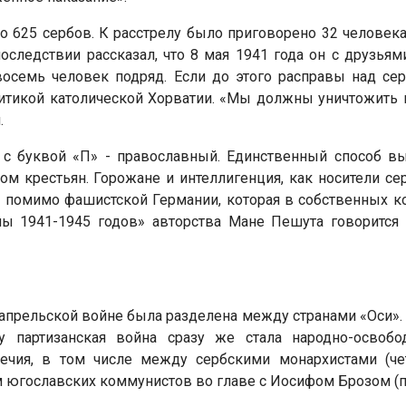
но 625 сербов. К расстрелу было приговорено 32 человек
следствии рассказал, что 8 мая 1941 года он с друзьями
восемь человек подряд. Если до этого расправы над се
итикой католической Хорватии. «Мы должны уничтожить в
.
 с буквой «П» - православный. Единственный способ в
лом крестьян. Горожане и интеллигенция, как носители се
й, помимо фашистской Германии, которая в собственных 
ны 1941-1945 годов» авторства Мане Пешута говорится
прельской войне была разделена между странами «Оси». Д
у партизанская война сразу же стала народно-освоб
речия, в том числе между сербскими монархистами (ч
 югославских коммунистов во главе с Иосифом Брозом (п