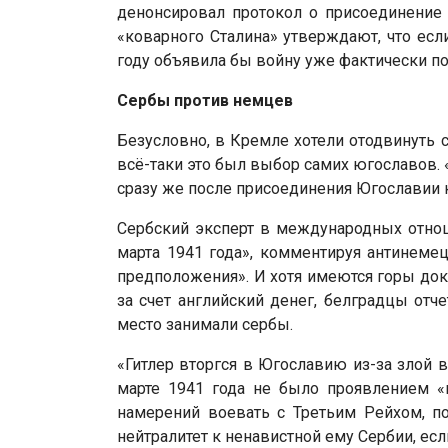
денонсировал протокол о присоединение
«коварного Сталина» утверждают, что есл
году объявила бы войну уже фактически по
Сербы против немцев
Безусловно, в Кремле хотели отодвинуть с
всё-таки это был выбор самих югославов. «
сразу же после присоединения Югославии к
Сербский эксперт в международных отнош
марта 1941 года», комментируя антинеме
предположения». И хотя имеются горы доку
за счет английский денег, белградцы от
место занимали сербы.
«Гитлер вторгся в Югославию из-за злой 
марте 1941 года не было проявлением «г
намерений воевать с Третьим Рейхом, по
нейтралитет к ненавистной ему Сербии, е