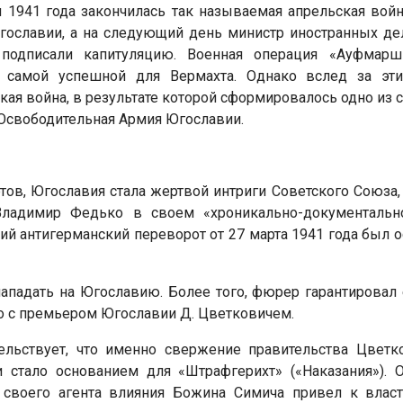
я 1941 года закончилась так называемая апрельская война
гославии, а на следующий день министр иностранных де
 подписали капитуляцию. Военная операция «Ауфмарш
я самой успешной для Вермахта. Однако вслед за эт
кая война, в результате которой сформировалось одно из
Освободительная Армия Югославии.
ов, Югославия стала жертвой интриги Советского Союза, 
 Владимир Федько в своем «хроникально-документальн
й антигерманский переворот от 27 марта 1941 года был
 нападать на Югославию. Более того, фюрер гарантировал
го с премьером Югославии Д. Цветковичем.
ельствует, что именно свержение правительства Цветк
и стало основанием для «Штрафгерихт» («Наказания»). 
 своего агента влияния Божина Симича привел к власти