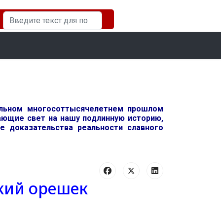
Искать...
ельном многосоттысячелетнем прошлом
вающие свет на нашу подлинную историю,
 доказательства реальности славного
пкий орешек