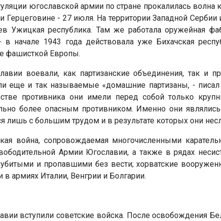
туляции югославской армии по стране прокалилась волна к
 и Герцеговине - 27 июля. На территории Западной Сербии 
цев Ужицкая республика. Там же работала оружейная фа
- в начале 1943 года действовала уже Бихачская респ
е фашисткой Европы.
лавии воевали, как партизанские объединения, так и п
и еще и так называемые «домашние партизаны, - писал
естве противника они имели перед собой только крупн
льно более опасным противником. Именно они являлись
я лишь с большим трудом и в результате которых они нес
нская война, сопровождаемая многочисленными карател
-Освободительной Армии Югославии, а также в рядах неси
 убитыми и пропавшими без вести; хорватские вооруженн
 в армиях Италии, Венгрии и Болгарии.
лавии вступили советские войска. После освобождения Бе