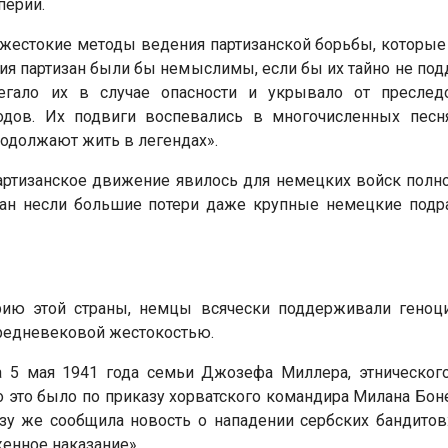
перии.
жестокие методы ведения партизанской борьбы, которые п
вия партизан были бы немыслимы, если бы их тайно не под
егало их в случае опасности и укрывало от преследо
одов. Их подвиги воспевались в многочисленных песня
родолжают жить в легендах».
артизанское движение явилось для немецких войск полно
зан несли большие потери даже крупные немецкие подра
рию этой страны, немцы всячески поддерживали геноци
средневековой жестокостью.
на 5 мая 1941 года семьи Джозефа Миллера, этническог
 это было по приказу хорватского командира Милана Бонет
азу же сообщила новость о нападении сербских бандитов
енное наказание».