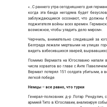
«…С раннего утра сегодняшнего дня герман
когда эта банда негодяев будет безуслов
заблуждающиеся осознают, что должны 
поджигателя войны всех времен. Германск
возможное, чтобы уладить дело миром».
Черччиль, внимательно следивший за юго
Белграда лежали мертвыми на улицах горо
видеть взбесившихся зверей, вырвавшихся
Помимо Вермахта на Югославию напали вой
числа хорватов во главе с Анте Павеличем
Вермахт потерял 151 солдата убитыми, а в
легкой победе.
Немцы – все равно, что турки
Генерал-полковник д-р Лотар Рендулич, с
армией Тито в Югославии, анализируя соб