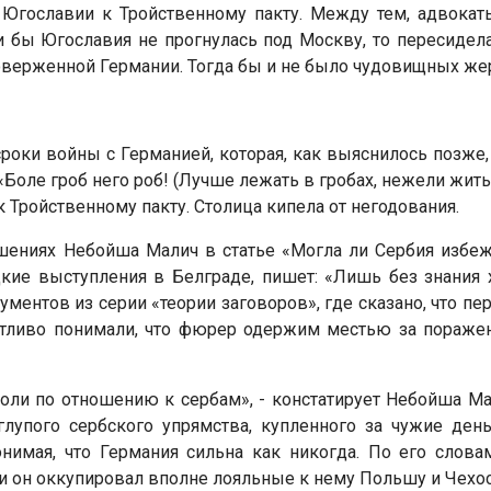
 Югославии к Тройственному пакту. Между тем, адвокат
и бы Югославия не прогнулась под Москву, то пересидела 
верженной Германии. Тогда бы и не было чудовищных жерт
роки войны с Германией, которая, как выяснилось позже,
Боле гроб него роб! (Лучше лежать в гробах, нежели жить
 Тройственному пакту. Столица кипела от негодования.
ениях Небойша Малич в статье «Могла ли Сербия избежа
цкие выступления в Белграде, пишет: «Лишь без знания
ментов из серии «теории заговоров», где сказано, что пе
четливо понимали, что фюрер одержим местью за пораж
воли по отношению к сербам», - констатирует Небойша М
лупого сербского упрямства, купленного за чужие ден
нимая, что Германия сильна как никогда. По его словам
сли он оккупировал вполне лояльные к нему Польшу и Чехо