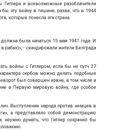
ы Гитлера и всевозможные разоблачители
бы эту войну в тишине, разве, что в 1944
в, которые понесла эта страна.
 должна была начаться 15 мая 1941 года. И
 в рабах)», - скандировали жители Белграда
ть войны с Гитлером, если бы не путч 27
 характера сербов можно делать подобные
реворот был совершен извне, в том числе и
ение в Первую мировую войну, где особое
алич. Выступление народа против немцев в
ьги», а представляло собой демонстрацию
, неумно думать, что Гитлер сохранил бы
словакию.