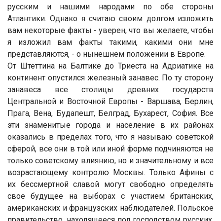
русским и нашими народами по обе стороны
Атлантики. Однако я считаю своим долгом изложить
вам некоторые факты - уверен, что вы желаете, чтобы
я изложил вам факты такими, какими они мне
представляются, - о нынешнем положении в Европе.
От Штеттина на Балтике до Триеста на Адриатике на
континент опустился железный занавес. По ту сторону
занавеса все столицы древних государств
Центральной и Восточной Европы - Варшава, Берлин,
Прага, Вена, Будапешт, Белград, Бухарест, София. Все
эти знаменитые города и население в их районах
оказались в пределах того, что я называю советской
сферой, все они в той или иной форме подчиняются не
только советскому влиянию, но и значительному и все
возрастающему контролю Москвы. Только Афины с
их бессмертной славой могут свободно определять
свое будущее на выборах с участием британских,
американских и французских наблюдателей. Польское
правительство, находящееся под господством русских,