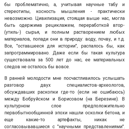
бы проблематично, а, учитывая научные табу и
стереотипы, косность мышления - практически
невозможно. Цивилизация, стоящая выше нас, могла
быть одержима рециклажем, переработкой втор-
(утиль-) сырья, и полным растворением любых
материалов, попади они в природу: воду, почву, и т.д.
Все, "оставшееся для истории", распалось бы, как
запрограммировано. Даже если бы такая культура
существовала за 500 лет до нас, ее материальных
следов не осталось бы вовсе.
В ранней молодости мне посчастливилось услышать
разговор двух специалистов-археологов,
обсуждавших раскопки где-то (если не ошибаюсь)
между Бобруйском и Борисовом (на Березине). В
культурном слое предположительно
первобытнообщинной эпохи нашли осколки бетона, и
еще какие-то артефакты, никак не
согласовывавшиеся с "научными представлениями".