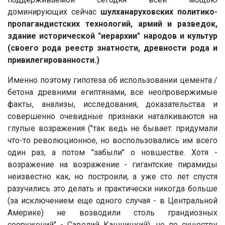
доминирующих сейчас
шулханаруховских политико-
пропагандистских технологий, армий и разведок,
здание исторической "иерархии" народов и культур
(своего рода реестр знатности, древности рода и
привилегированности.)
Именно поэтому гипотеза об использовании цемента /
бетона древними египтянами, все неопровержимые
факты, анализы, исследования, доказательства и
совершенно очевидные признаки наталкиваются на
глупые возражения ("так ведь не бывает: придумали
что-то революционное, но воспользовались им всего
один раз, а потом "забыли" о новшестве. Хотя -
возражение на возражение - гигантские пирамиды
неизвестно как, но построили, а уже сто лет спустя
разучились это делать и практически никогда больше
(за исключением еще одного случая - в Центральной
Америке) не возводили столь грандиозных
сооружений" - Савелий Кашницкий), не по существу