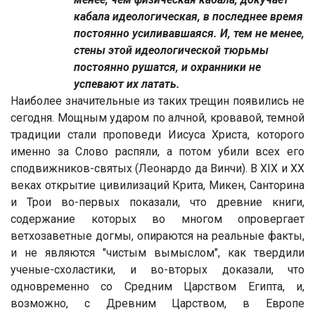
кабала идеологическая, в последнее время
постоянно усиливавшаяся. И, тем не менее,
стены этой идеологической тюрьмы
постоянно рушатся, и охранники не
успевают их латать.
Наиболее значительные из таких трещин появились не
сегодня. Мощным ударом по алчной, кровавой, темной
традиции стали проповеди Иисуса Христа, которого
именно за Слово распяли, а потом убили всех его
сподвижников-святых (Леонардо да Винчи). В XIX и XX
веках открытие цивилизаций Крита, Микен, Санторина
и Трои во-первых показали, что древние книги,
содержание которых во многом опровергает
ветхозаветные догмы, опираются на реальные факты,
и не являются "чистым вымыслом", как твердили
ученые-схоластики, и во-вторых доказали, что
одновременно со Средним Царством Египта, и,
возможно, с Древним Царством, в Европе