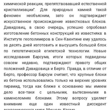
химической реакции, препятствовавшей естественной
кристаллизации". Для природных камней такой
феномен необъясним, зато он подтверждает
искусственное происхождение известковых блоков.
Давидовиц, в свою очередь, успешно опробовал
изготовление бетонных конструкций из известняка: в
Институте геополимеров в Сен-Квентине ему удалось
за десять дней изготовить и высушить большой блок
по гипотетической египетской технологии. Новые
исследования Барсума, итоги которых подведены
совсем недавно, подтверждают правоту общих
положений Давидовица и Берто. Правда, в отличие от
Берто, профессор Барсум считает, что крупные блоки
из бетона использовались только на верхних уровнях
пирамид, тогда как ближе к основанию мы имеем
дело все-таки с цельными, вытесанными в
каменоломнях блоками. Этому вопросу уделяет
внимание еще один известный диссидент
академического мира: Мишель Кремо.