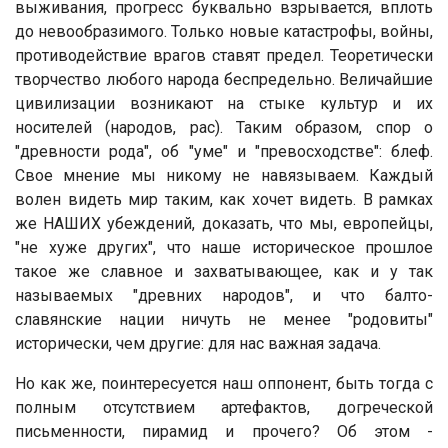
выживания, прогресс буквально взрывается, вплоть
до невообразимого. Только новые катастрофы, войны,
противодействие врагов ставят предел. Теоретически
творчество любого народа беспредельно. Величайшие
цивилизации возникают на стыке культур и их
носителей (народов, рас). Таким образом, спор о
"древности рода", об "уме" и "превосходстве": блеф.
Свое мнение мы никому не навязываем. Каждый
волен видеть мир таким, как хочет видеть. В рамках
же НАШИХ убеждений, доказать, что мы, европейцы,
"не хуже других", что наше историческое прошлое
такое же славное и захватывающее, как и у так
называемых "древних народов", и что балто-
славянские нации ничуть не менее "родовиты"
исторически, чем другие: для нас важная задача.
Но как же, поинтересуется наш оппонент, быть тогда с
полным отсутствием артефактов, догреческой
письменности, пирамид и прочего? Об этом -