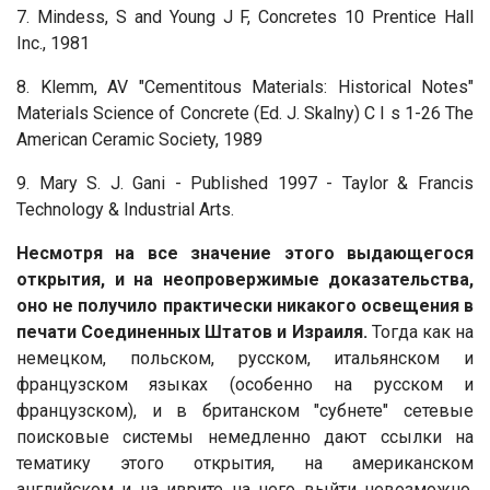
7. Mindess, S and Young J F, Concretes 10 Prentice Hall
Inc., 1981
8. Klemm, AV "Cementitous Materials: Historical Notes"
Materials Science of Concrete (Ed. J. Skalny) C I s 1-26 The
American Ceramic Society, 1989
9. Mary S. J. Gani - Published 1997 - Taylor & Francis
Technology & Industrial Arts.
Несмотря на все значение этого выдающегося
открытия, и на неопровержимые доказательства,
оно не получило практически никакого освещения в
печати Соединенных Штатов и Израиля.
Тогда как на
немецком, польском, русском, итальянском и
французском языках (особенно на русском и
французском), и в британском "субнете" сетевые
поисковые системы немедленно дают ссылки на
тематику этого открытия, на американском
английском и на иврите на него выйти невозможно.