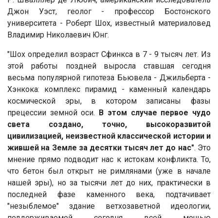
Джон Уэст, геолог - профессор Бостонского
университета - Роберт Шох, известный материаловед
Владимир Николаевич Юнг.
"Шох определил возраст Сфинкса в 7 - 9 тысяч лет. Из
этой работы поздней выросла ставшая сегодня
весьма популярной гипотеза Бьювела - Джильберта -
Хэнкока: комплекс пирамид - каменный календарь
космической эры, в котором записаны фазы
прецессии земной оси.
В этом случае первое чудо
света создано, точно, высокоразвитой
цивилизацией, неизвестной классической истории и
жившей на Земле за десятки тысяч лет до нас"
. Это
мнение прямо подводит нас к истокам конфликта. То,
что бетон был открыт не римлянами (уже в начале
нашей эры), но за тысячи лет до них, практически в
последней фазе каменного века, подтачивает
"незыблемое" здание ветхозаветной идеологии,
поддерживаемой сегодня всей мощью