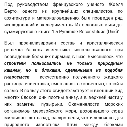
Под руководством французского ученого Жоэля
Берто, одного из крупнейших специалистов по
архитектуре и материаловедению, был проведен ряд
исследований и экспериментов. Их основные выводы
суммируются в книге "La Pyramide Reconstituйe (Unic)" .
Был проанализирован состав и кристаллическая
решетка блоков известняка, использованного при
возведении больших пирамид в Гизе. Выяснилось, что
строители пользовались не только природным
камнем, но и блоками, сделанными из подобия
гидросмеси
- искусственно полученного жидкого
раствора известняка, смешанного с известью, золой и
солью. В пользу этого свидетельствует и внешний вид
многих блоков: они плотны внизу, а в верхней части у
них заметны пузырьки. Окаменелости морских
организмов мезозойского моря, доходившего сюда
миллионы лет назад, раскрошены, что исключено для
природного известняка. Швы между блоками