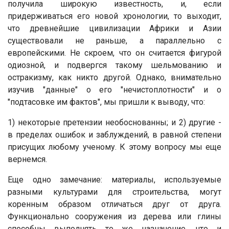
получила широкую известность, и, если
придерживаться его новой хронологии, то выходит,
что древнейшие цивилизации Африки и Азии
существовали не раньше, а параллельно с
европейскими. Не скроем, что он считается фигурой
одиозной, и подвергся такому шельмованию и
остракизму, как никто другой. Однако, внимательно
изучив "данные" о его "нечистоплотности" и о
"подтасовке им фактов", мы пришли к выводу, что:
1) некоторые претензии необоснованны; и 2) другие -
в пределах ошибок и заблуждений, в равной степени
присущих любому ученому. К этому вопросу мы еще
вернемся.
Еще одно замечание: материалы, используемые
разными культурами для строительства, могут
коренным образом отличаться друг от друга.
Функционально сооружения из дерева или глины
способны выполнять то же назначение, что и