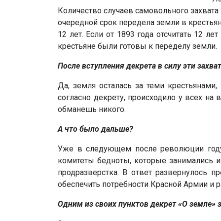
Количество случаев самовольного захвата з
очередной срок передела земли в крестьянс
12 лет. Если от 1893 года отсчитать 12 ле
крестьяне были готовы к переделу земли.
После вступления декрета в силу эти захв
Да, земля осталась за теми крестьянами,
согласно декрету, происходило у всех на 
обманешь никого.
А что было дальше?
Уже в следующем после революции году
комитеты бедноты, которые занимались из
продразверстка. В ответ развернулось п
обеспечить потребности Красной Армии и р
Одним из своих пунктов декрет «О земле» 