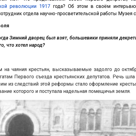
кой революции 1917
года? Об этом в своём интерьвю 
сотрудник отдела научно-просветительской работы Музея 
воля
огда Зимний дворец был взят, большевики приняли декреты
о, что хотел народ?
на чаяния крестьян, высказываемые задолго до октября
гатам Первого съезда крестьянских депутатов. Речь шла
им из следствий этой реформы стало оформление крест
ание которого и поступала надельная помещичья земля.