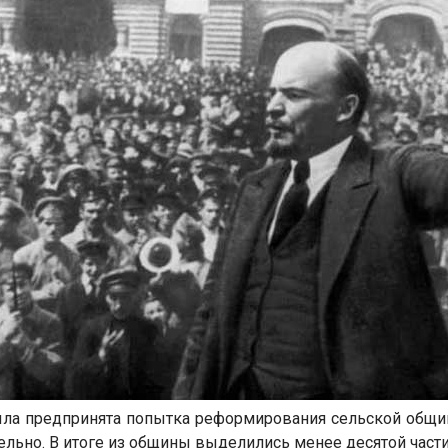
ыла предпринята попытка реформирования сельской общи
тельно. В итоге из общины выделились менее десятой части