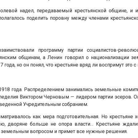
полевой надел, передаваемый крестьянской общине, и и
полагалось поделить поровну между членами крестьянско
озаимствовали программу партии социалистов-револ
янским общинам, а Ленин говорил о национализации земл
 года, но он понял, что крестьяне вряд ли воспримут это 
е 1918 года. Распределением занимались земельные комит
еделия Виктором Черновым — лидером партии эсеров. О
веденной Учредительным собранием.
атривалось как мера подготовительная. Но крестьяне х
ю, дворяне больше не опора власти… Крестьяне ждали 
тся земельным вопросом и примет все нужные решения.