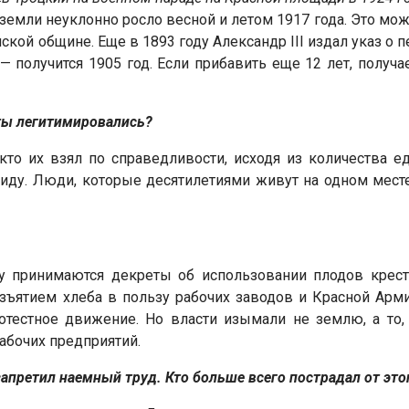
емли неуклонно росло весной и летом 1917 года. Это можн
кой общине. Еще в 1893 году Александр III издал указ о 
т — получится 1905 год. Если прибавить еще 12 лет, получа
аты легитимировались?
 кто их взял по справедливости, исходя из количества ед
виду. Люди, которые десятилетиями живут на одном месте,
 принимаются декреты об использовании плодов крест
ъятием хлеба в пользу рабочих заводов и Красной Армии
ротестное движение. Но власти изымали не землю, а то,
абочих предприятий.
запретил наемный труд. Кто больше всего пострадал от это