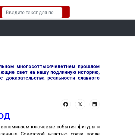
Искать...
ельном многосоттысячелетнем прошлом
вающие свет на нашу подлинную историю,
 доказательства реальности славного
од
ы вспоминаем ключевые события, фигуры и
зданные Советской властью сразу после