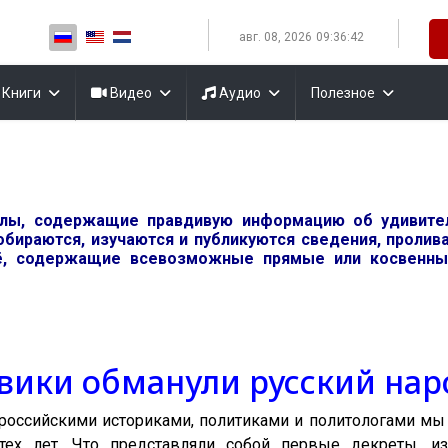
Выберите язык
авг. 08, 2026
09:36:44
Книги
Видео
Аудио
Полезное
алы, содержащие правдивую информацию об удивит
обираются, изучаются и публикуются сведения, проли
, содержащие всевозможные прямые или косвенные
вики обманули русский нар
 российскими историками, политиками и политологами м
тех лет. Что представляли собой первые декреты, и