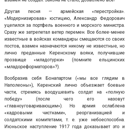
Другая песня — армейская «перестройка».
«Модернизировав» юстицию, Александр Федорович
уцепился за портфель военного и морского министра.
Сразу же затрепетал ветер перемен. Все более-менее
известные в войсках командиры смещаются со своих
постов, взамен назначаются никому не известные, но
лично преданные Керенскому вояки, получившие
прозвище «младотурки» (помните ельцинских
«младореформаторов»?).
Вообразив себя Бонапартом («мы все глядим в
Наполеоны»), Керенский лично объезжает боевые
части, стремясь воодушевить солдат на «полную
победу» (после чего его назовут
«главноуговаривающим»). Но армия ослаблена
«кадровыми чистками», реорганизацией и
солдатскими комитетами, т. е. уже небоеспособна.
Июньское наступление 1917 года доказывает это и