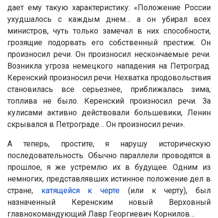
дает ему такую характеристику: «Положение России
ухудшалось с каждым днем… а он убирал всех
министров, чуть только замечал в них способности,
грозящие подорвать его собственный престиж. Он
произносил речи. Он произносил нескончаемые речи.
Возникла угроза немецкого нападения на Петроград.
Керенский произносил речи. Нехватка продовольствия
становилась все серьезнее, приближалась зима,
топлива не было. Керенский произносил речи. За
кулисами активно действовали большевики, Ленин
скрывался в Петрограде… Он произносил речи».
А теперь, простите, я нарушу историческую
последовательность. Обычно параллели проводятся в
прошлое, я же устремлю их в будущее. Одним из
немногих, представлявших истинное положение дел в
стране,
катящейся к черте
(или к черту), был
назначенный Керенским новый Верховный
главнокомандующий Лавр Георгиевич Корнилов…