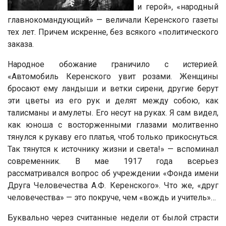
и герой», «народный
главнокомандующий» — величали Керенского газеты
тех лет. Причем искренне, без всякого «политического
заказа.
Народное обожание граничило с истерией.
«Автомобиль Керенского увит розами. Женщины
бросают ему ландыши и ветки сирени, другие берут
эти цветы из его рук и делят между собою, как
талисманы и амулеты. Его несут на руках. Я сам видел,
как юноша с восторженными глазами молитвенно
тянулся к рукаву его платья, чтоб только прикоснуться.
Так тянутся к источнику жизни и света!» — вспоминал
современник. В мае 1917 года всерьез
рассматривался вопрос об учреждении «Фонда имени
Друга Человечества А.Ф. Керенского». Что же, «друг
человечества» — это покруче, чем «вождь и учитель»…
Буквально через считанные недели от былой страсти