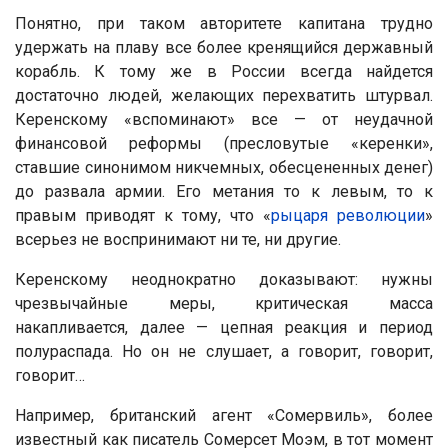
Понятно, при таком авторитете капитана трудно
удержать на плаву все более кренящийся державный
корабль. К тому же в России всегда найдется
достаточно людей, желающих перехватить штурвал.
Керенскому «вспоминают» все — от неудачной
финансовой реформы (пресловутые «керенки»,
ставшие синонимом никчемных, обесцененных денег)
до развала армии. Его метания то к левым, то к
правым приводят к тому, что «
рыцаря революции
»
всерьез не воспринимают ни те, ни другие.
Керенскому неоднократно доказывают: нужны
чрезвычайные меры, критическая масса
накапливается, далее — цепная реакция и период
полураспада. Но он не слушает, а говорит, говорит,
говорит…
Например, британский агент «Сомервиль», более
известный как писатель Сомерсет Моэм, в тот момент