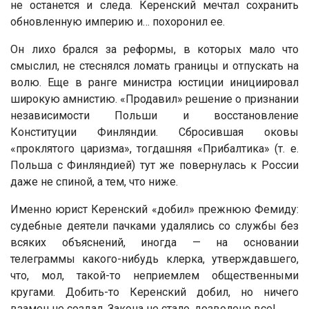
не останется и следа. Керенский мечтал сохранить
обновленную империю и… похоронил ее.
Он лихо брался за реформы, в которых мало что
смыслил, не стеснялся ломать границы и отпускать на
волю. Еще в ранге министра юстиции инициировал
широкую амнистию. «Продавил» решение о признании
независимости Польши и восстановление
Конституции Финляндии. Сбросившая оковы
«проклятого царизма», тогдашняя «Прибалтика» (т. е.
Польша с Финляндией) тут же повернулась к России
даже не спиной, а тем, что ниже.
Именно юрист Керенский «добил» прежнюю Фемиду:
судебные деятели пачками удалялись со службы без
всяких объяснений, иногда — на основании
телеграммы какого-нибудь клерка, утверждавшего,
что, мол, такой-то неприемлем общественными
кругами. Добить-то Керенский добил, но ничего
взамен не создал. Закона не стало, дозволено все!