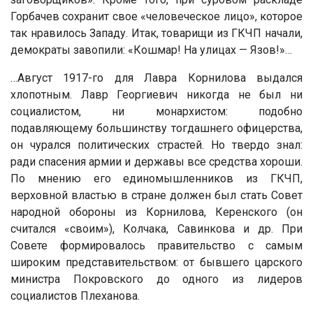
Горбачев сохранит свое «человеческое лицо», которое
так нравилось Западу. Итак, товарищи из ГКЧП начали,
демократы завопили: «Кошмар! На улицах — Язов!»…
…Август 1917-го для Лавра Корнилова выдался
хлопотным. Лавр Георгиевич никогда не был ни
социалистом, ни монархистом: подобно
подавляющему большинству тогдашнего офицерства,
он чурался политических страстей. Но твердо знал:
ради спасения армии и державы все средства хороши.
По мнению его единомышленников из ГКЧП,
верховной властью в стране должен был стать Совет
народной обороны из Корнилова, Керенского (он
считался «своим»), Колчака, Савинкова и др. При
Совете формировалось правительство с самым
широким представительством: от бывшего царского
министра Покровского до одного из лидеров
социалистов Плеханова.