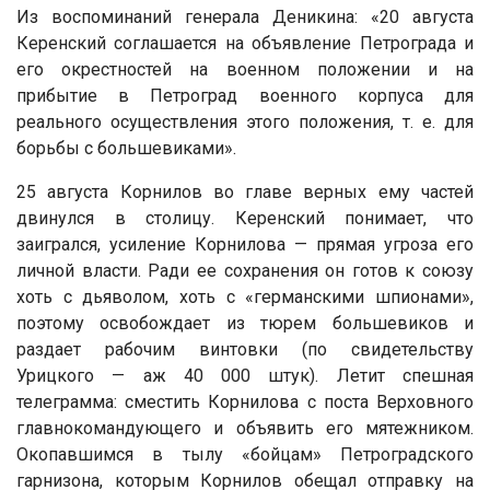
Из воспоминаний генерала Деникина: «20 августа
Керенский соглашается на объявление Петрограда и
его окрестностей на военном положении и на
прибытие в Петроград военного корпуса для
реального осуществления этого положения, т. е. для
борьбы с большевиками».
25 августа Корнилов во главе верных ему частей
двинулся в столицу. Керенский понимает, что
заигрался, усиление Корнилова — прямая угроза его
личной власти. Ради ее сохранения он готов к союзу
хоть с дьяволом, хоть с «германскими шпионами»,
поэтому освобождает из тюрем большевиков и
раздает рабочим винтовки (по свидетельству
Урицкого — аж 40 000 штук). Летит спешная
телеграмма: сместить Корнилова с поста Верховного
главнокомандующего и объявить его мятежником.
Окопавшимся в тылу «бойцам» Петроградского
гарнизона, которым Корнилов обещал отправку на