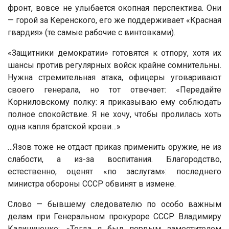
фронт, вовсе не улыбается окопная перспектива. Они
— горой за Керенского, его же поддерживает «Красная
гвардия» (те самые рабочие с винтовками).
«Защитники демократии» готовятся к отпору, хотя их
шансы против регулярных войск крайне сомнительны.
Нужна стремительная атака, офицеры уговаривают
своего генерала, но тот отвечает: «Передайте
Корниловскому полку: я приказываю ему соблюдать
полное спокойствие. Я не хочу, чтобы пролилась хоть
одна капля братской крови…»
…Язов тоже не отдаст приказ применить оружие, не из
слабости, а из-за воспитания. Благородство,
естественно, оценят «по заслугам»: последнего
министра обороны СССР обвинят в измене.
Слово — бывшему следователю по особо важным
делам при Генеральном прокуроре СССР Владимиру
Калиниченко: «Тогда я был первым заместителем