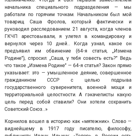
начальника специального подразделения — мы
работали по горячим точкам. Начальником был мой
товарищ Саша Фролов, который фактически и
руководил расследованием. 21 августа, когда членов
ГКЧП арестовывали, я улетел в командировку и
вернулся через 10 дней… Когда узнал, какое он
предъявил им обвинение (64-я статья, „Измена
Родине"), спросил: „Саша, у тебя совесть есть?" Ведь
что такое „Измена Родине" — 64-я статья? Закон прямо
указывает: это — умышленное деяние, совершенное
гражданином СССР с целью подрыва
государственного суверенитета, военной мощи и
территориальной целостности. А гэкачеписты какую
цель перед собой ставили? Они хотели сохранить
Советский Союз…»
Корнилов вошел в историю как «мятежник». Слово —
виднейшему в 1917 году писателю, философу,
публицисту Ивану Ильину: «Теперь в России есть