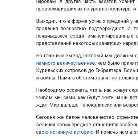
народам. А другая часть азиатов храни
превосходивших их по уровню культуры и 
Выходит, что в форме устных преданий у 
предания полностью подтверждают. И т
появившаяся среди эмансипированных а
представлений некоторых азиатских народо
Но главный вывод, который мы должны сд
намного величественнее
, чем было принят
Курильских островов до Гибралтара. Больш
и войны. Память об этом хранят не только 
Необходимо осознать, что в нас живут скр
живём мы сами, как будут жить наши дети
ждёт Мир дальше - апокалипсис или возро
Сегодня же белое человечество стремите
величия своих предков становится особен
свою истинную историю
. И помочь нам в