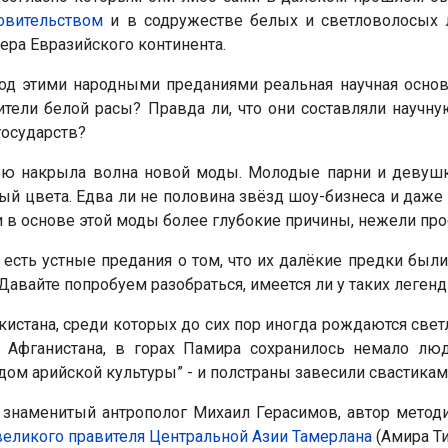
овительством
и в содружестве белых и светловолосых 
ера Евразийского континента.
под этими народными преданиями реальная научная осно
ители белой расы? Правда ли, что они составляли научн
государств?
ю накрыла волна новой моды. Молодые парни и девушк
й цвета. Едва ли не половина звёзд шоу-бизнеса и даже с
 в основе этой моды более глубокие причины, нежели прост
 есть устные предания о том, что их далёкие предки б
авайте попробуем разобраться, имеется ли у таких леген
кистана, среди которых до сих пор иногда рождаются све
и Афганистана, в горах Памира сохранилось немало л
дом арийской культуры” - и полстраны завесили свастикам
ш знаменитый антрополог Михаил Герасимов, автор метод
великого правителя Центральной Азии Тамерлана
(Амира Ти