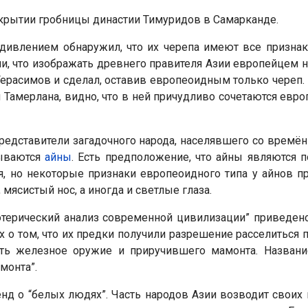
крытии гробницы династии Тимуридов в Самарканде.
удивлением обнаружил, что их черепа имеют все признак
и, что изображать древнего правителя Азии европейцем н
ерасимов и сделал, оставив европеоидным только череп. 
Тамерлана, видно, что в ней причудливо сочетаются евр
редставители загадочного народа, населявшего со времён
зываются
айны
. Есть предположение, что айны являются 
я, но некоторые признаки европеоидного типа у айнов п
 мясистый нос, а иногда и светлые глаза.
отерический анализ современной цивилизации” приведен
х о том, что их предки получили разрешение расселиться п
ть железное оружие и приручившего мамонта. Названи
монта”.
нд о “белых людях”. Часть народов Азии возводит свои