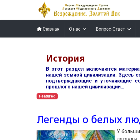
Главная
О нас
Вопрос-Ответ
История
В этот раздел включаются матери
нашей земной цивилизации. Здесь с
подтверждающие и уточняющие её
прошлого нашей цивилизации…
Featured
Легенды о белых лю
У больши
легенды,