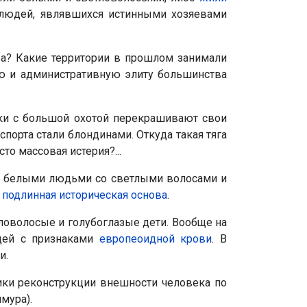
людей, являвшихся истинными хозяевами
ва? Какие территории в прошлом занимали
ую и административную элиту большинства
и с большой охотой перекрашивают свои
порта стали блондинами. Откуда такая тяга
о массовая истерия?...
ыли белыми людьми со светлыми волосами и
д
подлинная историческая основа
.
тловолосые и голубоглазые дети. Вообще на
юдей с признаками
европеоидной крови
. В
и.
ики реконструкции внешности человека по
мура).