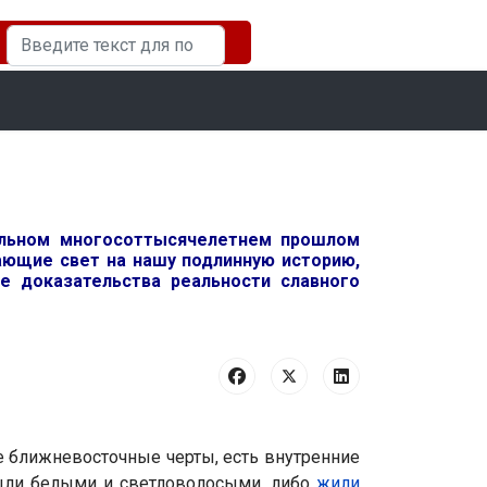
Искать...
ельном многосоттысячелетнем прошлом
вающие свет на нашу подлинную историю,
 доказательства реальности славного
 ближневосточные черты, есть внутренние
ыли белыми и светловолосыми, либо
жили