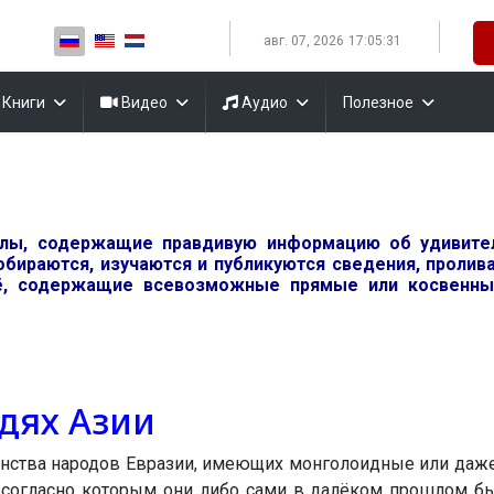
Выберите язык
авг. 07, 2026
17:05:32
Книги
Видео
Аудио
Полезное
алы, содержащие правдивую информацию об удивит
обираются, изучаются и публикуются сведения, проли
, содержащие всевозможные прямые или косвенные
дях Азии
нства народов Евразии, имеющих монголоидные или даже
 согласно которым они либо сами в далёком прошлом б