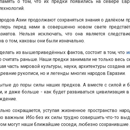
т память о том, что их предки появились на севере Ев
технологий.
народов Азии продолжают сохраняться знания о далёком 
еперь перед нами в совершенно новом свете предстаёт
зиатов. Нельзя исключать, что она является следстви
в о том, каковы они были изначально.
елать из вышеприведённых фактов, состоит в том, что
и
о считать раньше. Наши предки занимали не только весь се
ая часть мировой культуры, науки, архитектуры создана 
древние рукописи, но и легенды многих народов Евразии.
ытые до поры силы наших предков. А вместе с силой и бо
, и даже больше - как будет развиваться цивилизация в 
ждение.
льно сокращается, уступая жизненное пространство наро
но важным. Ибо без их силы трудно совершить что-то вы
 этом могут наши ближайшие соседи, любезно сохранив