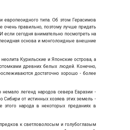
и европеоидного типа. Об этом Герасимов
е очень правильно, поэтому лучше придать
И если сегодня внимательно посмотреть на
опеоидная основа и монголоидные внешние
 неолита Курильские и Японские острова, а
потомками древних белых людей. Конечно,
рослеживаются достаточно хорошо - более
о немало легенд народов севера Евразии -
о Сибири от истинных хозяев этих земель -
е этого народа в некоторых преданиях в
х предков к светловолосым и голубоглазым