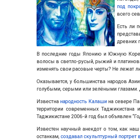
под покр
всего сев
Есть ли 
представ
древних 
В последние годы Японию и Южную Коре
волосы в светло-русый, рыжий и платиновы
изменять свои расовые черты? Не лежат ли
Оказывается, у большинства народов Азии
голубыми, серыми или зелёными глазами. Д
Известна
народность Калаши
на севере Па
территории современных Таджикистана 
Таджикистане 2006-й год был объявлен “Го
Известен научный анекдот о том, как на
останкам,
создавал скульптурный портрет 