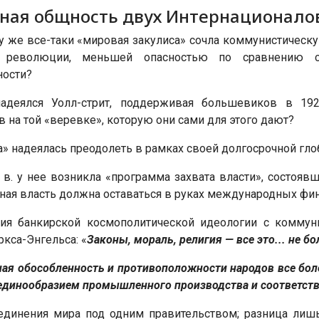
ная общность двух Интернационалов
у же все-таки «мировая закулиса» сочла коммунистическ
 революции, меньшей опасностью по сравнению с
ности?
адеялся Уолл-стрит, поддерживая большевиков в 192
 на той «веревке», которую они сами для этого дают?
а» надеялась преодолеть в рамках своей долгосрочной гло
 в. у нее возникла «программа захвата власти», состоявша
ая власть должна оставаться в руках международных фин
я банкирской космополитической идеологии с коммуни
кса-Энгельса: «
Законы, мораль, религия — все это... не 
ная обособленность и противоположности народов все бол
 единообразием промышленного производства и соответст
динения мира под одним правительством; разница лишь