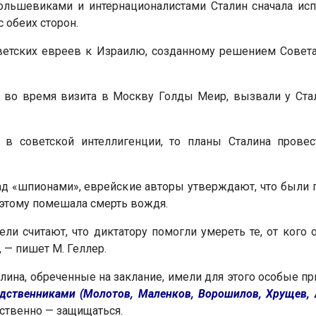
льшевиками и интернационалистами Сталин сначала исп
 обеих сторон.
оветских евреев к Израилю, созданному решением Совета
 во время визита в Москву Голды Меир, вызвали у Ст
 в советской интеллигенции, то планы Сталина провес
над «шпионами», еврейские авторы утверждают, что был
 этому помешала смерть вождя.
и считают, что диктатору помогли умереть те, от кого о
, — пишет М. Геллер.
лина, обреченные на заклание, имели для этого особые при
ственниками (Молотов, Маленков, Ворошилов, Хрущев, А
ественно — защищаться.