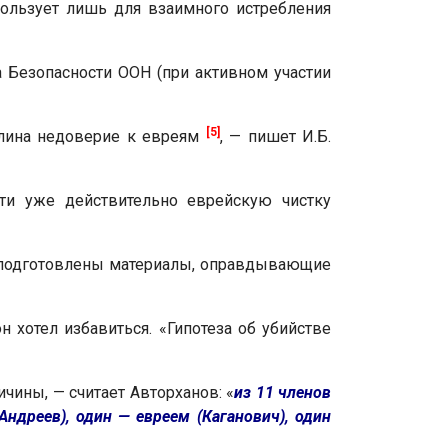
ользует лишь для взаимного истребления
 Безопасности ООН (при активном участии
[5]
алина недоверие к евреям
, — пишет И.Б.
ти уже действительно еврейскую чистку
и подготовлены материалы, оправдывающие
н хотел избавиться. «Гипотеза об убийстве
чины, — считает Авторханов: «
из 11 членов
ндреев), один — евреем (Каганович), один