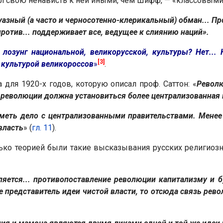
л свою ненависть к ней иными, чем Шифф, — «классовыми
азный (а часто и черносотенно-клерикальный) обман... Про
против... поддерживает все, ведущее к слиянию наций».
лозунг национальной, великорусской, культуры? Нет...
[3]
 культурой великороссов
»
.
 для 1920-х годов, которую описал проф. Саттон: «
Револ
те революции должна установиться более централизованная 
ть дело с централизованными правительствами. Менее 
власть
» (
гл. 11
).
лько теорией были такие высказывания русских религиоз
ется... противопоставление революции капитализму и б
е представитель идеи чистой власти, то отсюда связь рев