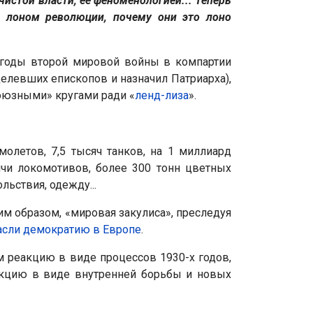
истой власти, ее феноменологией... Теперь
с лоном революции, почему они это лоно
в годы второй мировой войны в компартии
елевших епископов и назначил Патриарха),
союзными» кругами ради «
ленд-лиза
».
олетов, 7,5 тысяч танков, на 1 миллиард
ячи локомотивов, более 300 тонн цветных
льствия, одежду...
м образом, «мировая закулиса», преследуя
асли демократию в Европе
.
 реакцию в виде процессов 1930-х годов,
акцию в виде внутренней борьбы и новых