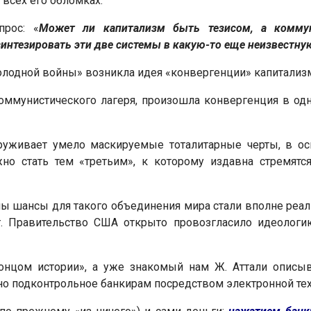
 всех его обломках.
прос: «
Может ли капитализм быть тезисом, а комму
синтезировать эти две системы в какую-то еще неизвестн
холодной войны» возникла идея «конвергенции» капитализ
оммунистического лагеря, произошла конвергенция в одн
руживает умело маскируемые тоталитарные черты, в о
жно стать тем «третьим», к которому издавна стремят
ы шансы для такого объединения мира стали вполне реал
т. Правительство США открыто провозгласило идеолог
онцом истории», а уже знакомый нам Ж. Аттали описыв
но подконтрольное банкирам посредством электронной тех