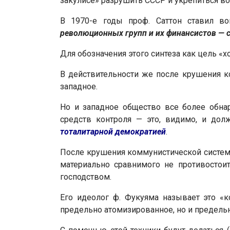
закулисе» разрушить СССР и укрепиться во
В 1970-е годы проф. Саттон ставил во
революционных групп и их финансистов — 
Для обозначения этого синтеза как цель «
В действительности же после крушения к
западное.
Но и западное общество все более обна
средств контроля — это, видимо, и дол
тоталитарной демократией
.
После крушения коммунистической систем
материально сравнимого не противостои
господством.
Его идеолог ф. Фукуяма называет это «к
предельно атомизированное, но и предель