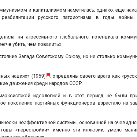
ммунизмом и капитализмом наметилась, однако, еще нака
 реабилитации русского патриотизма в годы войны,
ценила ни агрессивного глобального потенциала комму
егче убить, чем повалить».
стояние Запада Советскому Союзу, но не столько коммун
[8]
ных нациях» (1959)
, определив своего врага как «рус
ские движения среди народов СССР.
марксистской идеологией и в этот период не были п
дое поколение партийных функционеров взрастало на за
чески неэффективной системы, основанной на очевидной
В годы «перестройки» именно эти иллюзии, умело мани