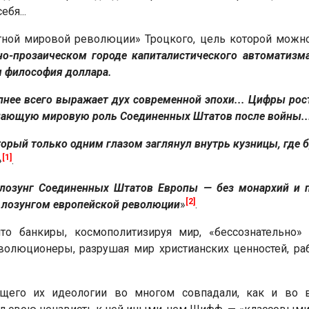
бя...
нтной мировой революции» Троцкого, цель которой можн
но-прозаическом городе капиталистического автоматизма
ая философия доллара.
лнее всего выражает дух современной эпохи... Цифры рос
ешающую мировую роль Соединенных Штатов после войны..
оторый только одним глазом заглянул внутрь кузницы, где 
[1]
»
.
..лозунг Соединенных Штатов Европы — без монархий и 
[2]
лозунгом европейской революции
»
.
что банкиры, космополитизируя мир, «бессознательно
волюционеры, разрушая мир христианских ценностей, ра
ущего их идеологии во многом совпадали, как и во 