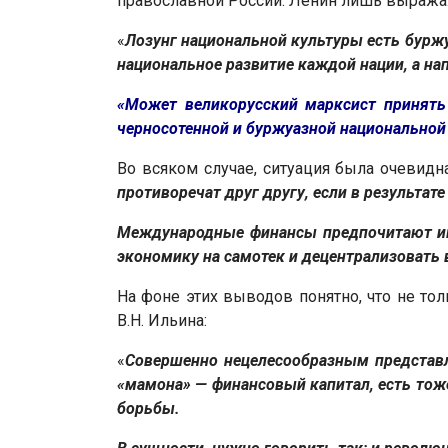
православной России. Ленин лишь выража
«
Лозунг национальной культуры есть буржу
национальное развитие каждой нации, а на
«Может великорусский марксист принять 
черносотенной и буржуазной национальной
Во всяком случае, ситуация была очевидна
противоречат друг другу, если в результа
Международные финансы предпочитают име
экономику на самотек и децентрализовать 
На фоне этих выводов понятно, что не то
В.Н. Ильина:
«
Совершенно нецелесообразным представля
«мамона» — финансовый капитал, есть тож
борьбы.