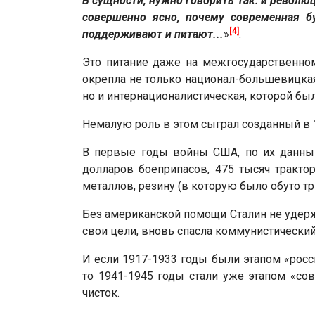
В сущности, нужно говорить так: и револю
совершенно ясно, почему современная б
[4]
поддерживают и питают...
»
.
Это питание даже на межгосударственном
окрепла не только национал-большевицкая
но и интернационалистическая, которой б
Немалую роль в этом сыграл созданный в 1
В первые годы войны США, по их данным,
долларов боеприпасов, 475 тысяч тракто
металлов, резину (в которую было обуто тр
Без американской помощи Сталин не удерж
свои цели, вновь спасла коммунистически
И если 1917-1933 годы были этапом «рос
то 1941-1945 годы стали уже этапом «с
чисток.