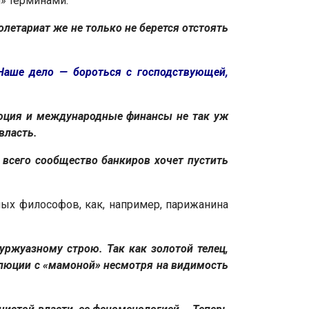
» терминами:
летариат же не только не берется отстоять
 Наше дело — бороться с господствующей,
юция и международные финансы не так уж
власть.
всего сообщество банкиров хочет пустить
ных философов, как, например, парижанина
уржуазному строю. Так как золотой телец,
олюции с «мамоной» несмотря на видимость