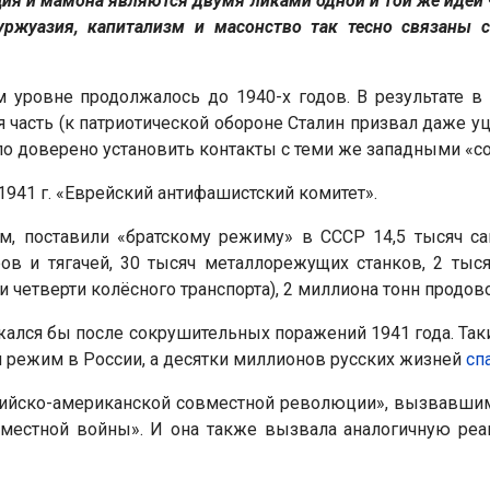
ция и мамона являются двумя ликами одной и той же идеи ч
уржуазия, капитализм и масонство так тесно связаны 
 уровне продолжалось до 1940-х годов. В результате 
 часть (к патриотической обороне Сталин призвал даже уц
ыло доверено установить контакты с теми же западными «
941 г. «Еврейский антифашистский комитет».
 поставили «братскому режиму» в СССР 14,5 тысяч сам
ров и тягачей, 30 тысяч металлорежущих станков, 2 тыс
и четверти колёсного транспорта), 2 миллиона тонн продово
ался бы после сокрушительных поражений 1941 года. Таки
й режим в России, а десятки миллионов русских жизней
сп
сийско-американской совместной революции», вызвавшим
овместной войны». И она также вызвала аналогичную ре