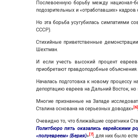
Послевоенную борьбу между национал-бо
подозрительных и «отработавших» кадров с
Но эта борьба усугубилась симпатиями с
СССР).
Стихийные приветственные демонстрации
Шехтман.
И если учесть высокий процент евреев
приобретают правдоподобные объяснения.
Началась подготовка к новому процессу 
депортацию евреев на Дальний Восток, но
Многие признанные на Западе исследовател
[6]
Сталина основана на серьезных доводах»
Очевидно то, что ближайшие соратники Ста
Политбюро пять оказались еврейскими род
[7]
«полуевреем» (Берия)
»
; для них было ест