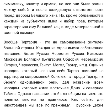
символику, валюту и армию, но все они были равны
между собой, и несли солидарную ответственность
перед двором Великого хана. Но, кроме обязанностей,
каждый из субъектов имел и набор прав, которые
гарантировал ему Великий хан, в виде материальной и
военной помощи.
Вообще, Тартария, - это не самоназвание жителей
большой страны. Каждая из стран имела собственное
название: Белая Руссия, Червоная Руссия, Биармия,
Московия, Волгария (Булгария), Обдория, Черемиссия,
Югория, Черкассия, Тангут, Могол, Тартар, и т.д. Один из
народов, который называл себя Тартар, живший на
территории современной Колымы, в городе Тартар, на
берегу одноимённой реки, дал название всем
народам, которые жили восточнее Дона, и севернее
Тибета. Однако название это было общим на всех, что
понятно, многим не нравилось. Как сейчас для
иностранцев мы все, по прежнему, – русские. Даже