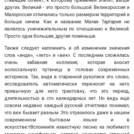
ставящие объект, к которому применён эпитет, выше
других. Великий - это просто большой. Великороссия и
Малороссия отличались только размером территорий и
больше ничем. Как и название Малая Тартария не
являлось уничижительным по отношению к Великой.
Просто одна большая, другая поменьше.
Также следует напомнить и об изменении значения
слов «инде», «лето» и «век». С последним сложилась
очень забавная коллизия, которая вносит
колоссальную путаницу в головах современных
историков. Так, видя в старинной рукописи это слово,
исследователь автоматически переносит на него
привычную для него трактовку, что это период,
длительностью в сто календарных лет. Но ведь ещё
совсем недавно каждый русский отчётливо понимал,
что век бывает разным. Это отразилось даже в нашем
современном бытовом языке и в
искусстве.тВспомните известную песню из любимого