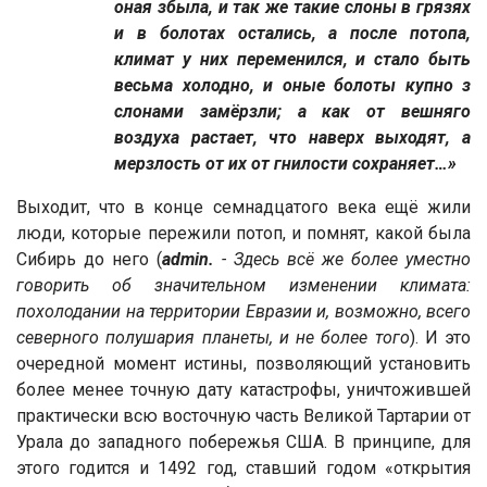
оная збыла, и так же такие слоны в грязях
и в болотах остались, а после потопа,
климат у них переменился, и стало быть
весьма холодно, и оные болоты купно з
слонами замёрзли; а как от вешняго
воздуха растает, что наверх выходят, а
мерзлость от их от гнилости сохраняет…»
Выходит, что в конце семнадцатого века ещё жили
люди, которые пережили потоп, и помнят, какой была
Сибирь до него (
admin.
- Здесь всё же более уместно
говорить об значительном изменении климата:
похолодании на территории Евразии и, возможно, всего
северного полушария планеты, и не более того
). И это
очередной момент истины, позволяющий установить
более менее точную дату катастрофы, уничтожившей
практически всю восточную часть Великой Тартарии от
Урала до западного побережья США. В принципе, для
этого годится и 1492 год, ставший годом «открытия