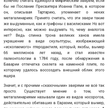
конечно считать единорога мифическим зверем, если
бы не Послание Пресвитера Иоанна Папе, в котором
он, описывая Тартарию, упоминает о неких
метагалинариях. Принято считать, что эти звери такие
же выдуманные, как и грифоны с василисками. Но вот
интересно, как можно выдумать то, чему аналогов
нет? Ведь спинка трона великих ханов имела
украшение в виде скульптуры, изображающей
«ископаемого» птеродактиля, который, якобы, вымер
66 миллионов лет назад, и стал известен
палеонтологам в 1784 году, после обнаружения в
Баварии отпечатка скелета на каменной плите, по
которому удалось воссоздать внешний облик этого
ящера.
Значит, и с прочими «сказочными» зверями не всё так
просто. Существует мнение о том, что
метагалинариями называли один из видов носорогов,
действительно обитавших в Евразии, который вымер,