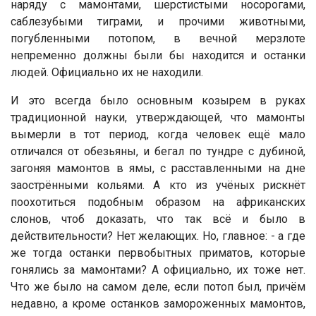
наряду с мамонтами, шерстистыми носорогами,
саблезубыми тиграми, и прочими животными,
погубленными потопом, в вечной мерзлоте
непременно должны были бы находится и останки
людей. Официально их не находили.
И это всегда было основным козырем в руках
традиционной науки, утверждающей, что мамонты
вымерли в тот период, когда человек ещё мало
отличался от обезьяны, и бегал по тундре с дубиной,
загоняя мамонтов в ямы, с расставленными на дне
заострёнными кольями. А кто из учёных рискнёт
поохотиться подобным образом на африканских
слонов, чтоб доказать, что так всё и было в
действительности? Нет желающих. Но, главное: - а где
же тогда останки первобытных приматов, которые
гонялись за мамонтами? А официально, их тоже нет.
Что же было на самом деле, если потоп был, причём
недавно, а кроме останков замороженных мамонтов,