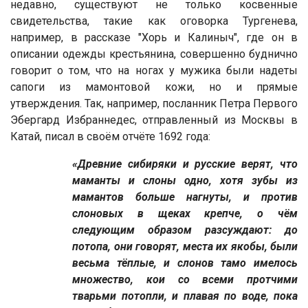
недавно, существуют не только косвенные
свидетельства, такие как оговорка Тургенева,
например, в рассказе "Хорь и Калиныч", где он в
описании одежды крестьянина, совершенно буднично
говорит о том, что на ногах у мужика были надеты
сапоги из мамонтовой кожи, но и прямые
утверждения. Так, например, посланник Петра Первого
Эбергард Избраннедес, отправленный из Москвы в
Катай, писал в своём отчёте 1692 года:
«Древние сибиряки и русские верят, что
маманты и слоны одно, хотя зубы из
мамантов больше нагнуты, и против
слоновых в щеках крепче, о чём
следующим образом разсуждают: до
потопа, они говорят, места их якобы, были
весьма тёплые, и слонов тамо имелось
множество, кои со всеми протчими
тварьми потопли, и плавая по воде, пока