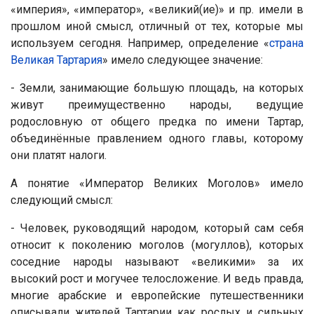
«империя», «император», «великий(ие)» и пр. имели в
прошлом иной смысл, отличный от тех, которые мы
используем сегодня. Например, определение «
страна
Великая Тартария
» имело следующее значение:
- Земли, занимающие большую площадь, на которых
живут преимущественно народы, ведущие
родословную от общего предка по имени Тартар,
объединённые правлением одного главы, которому
они платят налоги.
А понятие «Император Великих Моголов» имело
следующий смысл:
- Человек, руководящий народом, который сам себя
относит к поколению моголов (могуллов), которых
соседние народы называют «великими» за их
высокий рост и могучее телосложение. И ведь правда,
многие арабские и европейские путешественники
описывали жителей Тартарии как рослых и сильных