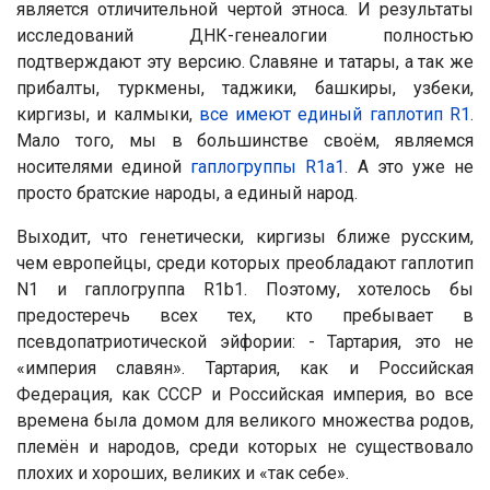
является отличительной чертой этноса. И результаты
исследований ДНК-генеалогии полностью
подтверждают эту версию. Славяне и татары, а так же
прибалты, туркмены, таджики, башкиры, узбеки,
киргизы, и калмыки,
все имеют единый гаплотип R1
.
Мало того, мы в большинстве своём, являемся
носителями единой
гаплогруппы R1а1
. А это уже не
просто братские народы, а единый народ.
Выходит, что генетически, киргизы ближе русским,
чем европейцы, среди которых преобладают гаплотип
N1 и гаплогруппа R1b1. Поэтому, хотелось бы
предостеречь всех тех, кто пребывает в
псевдопатриотической эйфории: - Тартария, это не
«империя славян». Тартария, как и Российская
Федерация, как СССР и Российская империя, во все
времена была домом для великого множества родов,
племён и народов, среди которых не существовало
плохих и хороших, великих и «так себе».