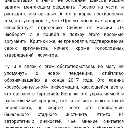
цивилизация, а значит не оставляет шансов нашим
врагам, мечтающим разделить Россию на части, и
растащить «на органы». А это в корне противоречит
тем, кто утверждает, что «Проект масонов «Тартария»
способствует отделению Сибири от России. Да
наоборот! И я привёл в пользу этого весомые
аргументы. Критики же, не приводят в подтверждение
своих аргументов ничего, кроме голословных
утверждений - лозунгов.
Ну, и в связи с этим обстоятельством, не могу не
упомянуть о новой тенденции, отчётливо
обозначившейся в конце 2017 года. Это лавина
«разоблачительной» информации, касающейся всего,
что связано с Тартарией. Вряд ли это управляемый и
направляемый процесс, хотя я не исключаю и такой
вероятности, но скорее всего это проявление
банального стадного инстинкта. Кто-то из
авторитетных личностей, чьё мнение считается