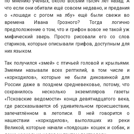
по мнению учёных, около восьми тысяч лет назад. А
что если они обитали ещё совсем недавно, и предания
о «лошади с рогом на лбу» ещё были свежи во
времена Ивана Грозного? Тогда логично
предположение о том, что и грифон вовсе не такой уж
мифический зверь. Просто рисовали его со слов
стариков, которые описывали грифов, доступным для
них языком.
Так получился «змей» с птичьей головой и крыльями.
Змеями называли всех рептилий, в том числе и
«коркодилов», которые не были диковинкой для
России даже в позднем средневековье, потому, что
сохранилось несколько экземпляров газеты
«Псковские ведомости» конца девятнадцатого века,
где рассказывается об удивительном происшествии,
запечатлённом в летописи. В ней говорится о
нашествии «коркодилов», выползших из реки
Великой, которые начали «поядоша» кошек и собак, и