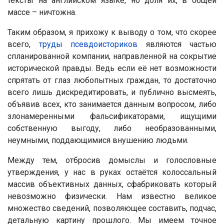
тексты на английском языке, но доля их, в общей
массе – ничтожна.
Таким образом, я прихожу к выводу о том, что скорее
всего,
труды псевдоисториков
являются частью
спланированной компании, направленной на сокрытие
исторической правды. Ведь если её нет возможности
спрятать от глаз любопытных граждан, то достаточно
всего лишь дискредитировать, и публично высмеять,
объявив всех, кто занимается данным вопросом, либо
злонамеренными фальсификаторами, ищущими
собственную выгоду, либо необразованными,
неумными, поддающимися внушению людьми.
Между тем, отбросив домыслы и голословные
утверждения, у нас в руках остаётся колоссальный
массив объективных данных, сфабриковать который
невозможно физически. Нам известно великое
множество сведений, позволяющее составить, подчас,
детальную картину прошлого. Мы имеем точное