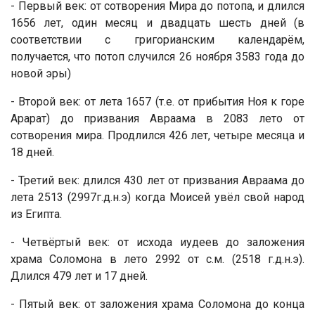
- Первый век: от сотворения Мира до потопа, и длился
1656 лет, один месяц и двадцать шесть дней (в
соответствии с григорианским календарём,
получается, что потоп случился 26 ноября 3583 года до
новой эры)
- Второй век: от лета 1657 (т.е. от прибытия Ноя к горе
Арарат) до призвания Авраама в 2083 лето от
сотворения мира. Продлился 426 лет, четыре месяца и
18 дней.
- Третий век: длился 430 лет от призвания Авраама до
лета 2513 (2997г.д.н.э) когда Моисей увёл свой народ
из Египта.
- Четвёртый век: от исхода иудеев до заложения
храма Соломона в лето 2992 от с.м. (2518 г.д.н.э).
Длился 479 лет и 17 дней.
- Пятый век: от заложения храма Соломона до конца