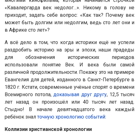
многими кинофильма, которая начинается строчкой
«Кавалергарда век недолог…». Никому в голову не
приходит, задать себе вопрос: «Как так? Почему век
может быть долгим или недолгим, ведь сто лет они и
в Африке сто лет»?
А всё дело в том, что когда историки ещё не успели
раздробить историю на эры и эпохи, наши прадеды
для обозначения исторических периодов
использовали понятие Век. И века были самой
различной продолжительности. Покажу это на примере
Евангелия для детей, изданного в Санкт-Петербурге в
1820 г. Кстати, современные учёные спорят о времени
Всемирного потопа,
доказывая друг другу
, 12,5 тысяч
лет назад он произошёл или 40 тысяч лет назад.
Стыдно! В начале девятнадцатого века каждый
ребёнок знал
точную хронологию событий
:
Коллизии христианской хронологии