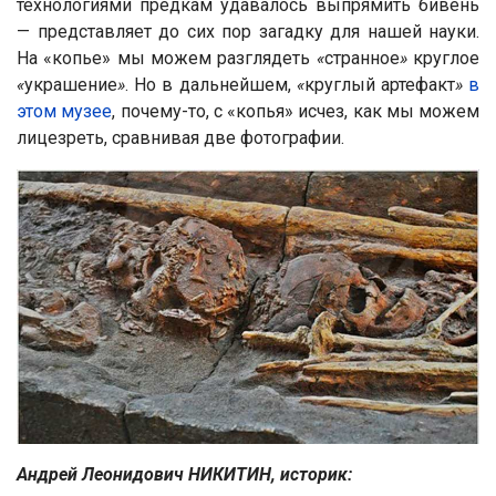
технологиями предкам удавалось выпрямить бивень
— представляет до сих пор загадку для нашей науки.
На «копье» мы можем разглядеть
«
странное
»
круглое
«
украшение
»
. Но в дальнейшем,
«
круглый артефакт
»
в
этом музее
, почему-то, с «копья» исчез, как мы можем
лицезреть, сравнивая две фотографии.
Андрей Леонидович НИКИТИН, историк: