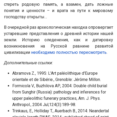
стереть родовую память, а взамен, дать ложные
понятия и ценности – и врата на пути к мировому
господству открыты…
В очередной раз археологическая находка опровергает
устаревшие представления о древней истории нашей
земли. Историю оледенения, как и датировку
возникновения на Русской равнине развитой
цивилизации
необходимо полностью пересмотреть
.
Дополнительные ссылки:
Abramova Z., 1995: L'Art paléolithique d'Europe
orientale et de Sibérie., Grenoble: Jérôme Millon.
Formicola V., Buzhilova AP., 2004: Double child burial
from Sunghir (Russia): pathology and inferences for
upper paleolithic funerary practices, Am. J. Phys.
Anthropol., 2004 Jul;124(3):189-98.
Trinkaus, E., Holliday T., Auerbach B., 2014: Neandertal