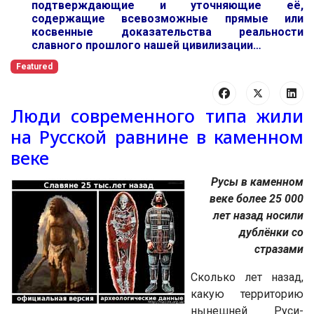
подтверждающие и уточняющие её,
содержащие всевозможные прямые или
косвенные доказательства реальности
славного прошлого нашей цивилизации…
Featured
Люди современного типа жили
на Русской равнине в каменном
веке
Рус
ы
в каменном
веке
более 25 000
лет назад
носили
дублёнки со
стразами
Сколько лет назад,
какую территорию
нынешней Руси-