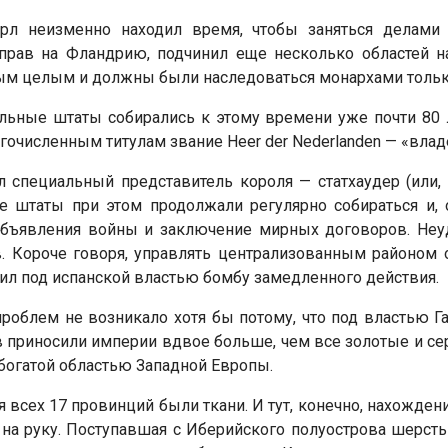
л неизменно находил время, чтобы заняться делами м
 прав на Фландрию, подчинил еще несколько областей на
ым целым и должны были наследоваться монархами тольк
льные штаты собирались к этому времени уже почти 80
гочисленным титулам звание Heer der Nederlanden — «вла
 специальный представитель короля — статхаудер (или, 
ые штаты при этом продолжали регулярно собираться и
бъявления войны и заключение мирных договоров. Неуд
. Короче говоря, управлять централизованным районом ок
жил под испанской властью бомбу замедленного действия.
роблем не возникало хотя бы потому, что под властью Г
гов приносили империи вдвое больше, чем все золотые и с
 богатой областью Западной Европы.
 всех 17 провинций были ткани. И тут, конечно, нахождени
на руку. Поступавшая с Иберийского полуострова шерсть