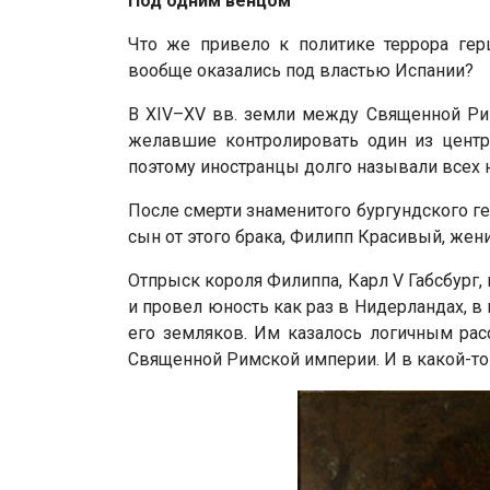
Под одним венцом
Что же привело к политике террора гер
вообще оказались под властью Испании?
В XIV–XV вв. земли между Священной Рим
желавшие контролировать один из центр
поэтому иностранцы долго называли всех 
После смерти знаменитого бургундского ге
сын от этого брака, Филипп Красивый, жен
Отпрыск короля Филиппа, Карл V Габсбург
и провел юность как раз в Нидерландах, в 
его земляков. Им казалось логичным расс
Священной Римской империи. И в какой-то