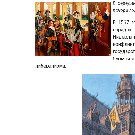
В середи
вскоре го
В 1567 г
порядок
Нидерлан
конфлик
государс
была вел
либерализма.