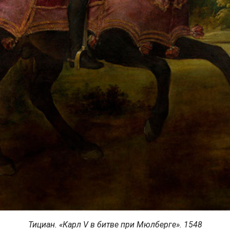
Тициан. «Карл V в битве при Мюлберге». 1548