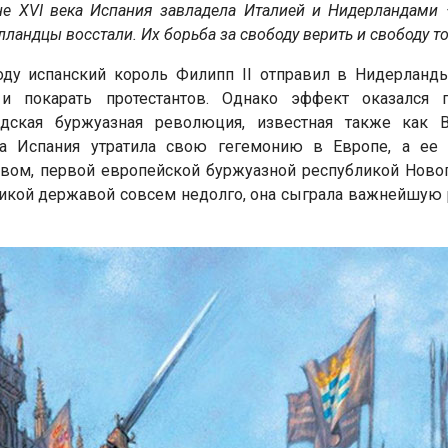
не XVI века Испания завладела Италией и Нидерландам
лландцы восстали. Их борьба за свободу верить и свободу то
оду испанский король Филипп II отправил в Нидерлан
 и покарать протестантов. Однако эффект оказался
дская буржуазная революция, известная также как В
та Испания утратила свою гегемонию в Европе, а ее
твом, первой европейской буржуазной республикой Новог
икой державой совсем недолго, она сыграла важнейшую р