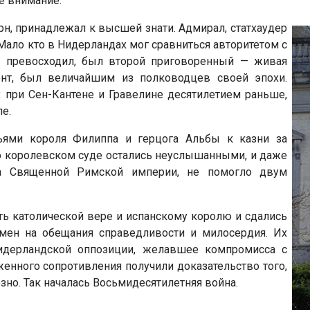
ее внимание.
рн, принадлежал к высшей знати. Адмирал, статхаудер
 Мало кто в Нидерландах мог сравниться авторитетом с
о превосходил, был второй приговоренный — живая
онт, был величайшим из полководцев своей эпохи.
 при Сен-Кантене и Гравелине десятилетием раньше,
е.
ьями короля Филиппа и герцога Альбы к казни за
о королевском суде остались неуслышанными, и даже
ора Священной Римской империи, не помогло двум
сть католической вере и испанскому королю и сдались
мен на обещания справедливости и милосердия. Их
идерландской оппозиции, желавшее компромисса с
женного сопротивления получили доказательство того,
зно. Так началась Восьмидесятилетняя война.