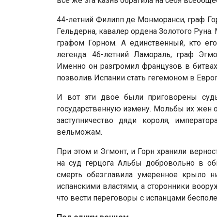
все же эта казнь обратила на себя всеобщ
44-летний Филипп де Монморанси, граф Го
Гельдерна, кавалер ордена Золотого Руна.
графом Горном. А единственный, кто ег
легенда. 46-летний Ламораль, граф Эгм
Именно он разгромил французов в битвах
позволив Испании стать гегемоном в Европ
И вот эти двое были приговорены суд
государственную измену. Мольбы их жен 
заступничество дяди короля, императ
вельможам.
При этом и Эгмонт, и Горн хранили верно
на суд герцога Альбы добровольно в об
смерть обезглавила умеренное крыло н
испанскими властями, а сторонники воору
что вести переговоры с испанцами бесполе