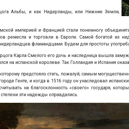
цога Альбы, и как Нидерланды, или Нижние Земли,
ской империей и Францией стали понемногу объединять
ов ремесла и торговли в Европе. Самой богатой из ни
нидерландцев фламандцами. Будем для простоты употребля
рцога Карла Смелого его дочь и наследница вышла замуж 
ился на испанской королеве. Так Голландия и Испания оказ
, которому предстояло стать, пожалуй, самым могуществен
городе Генте, и когда в 1516 году он унаследовал испанск
читывать на благосклонность «своего» государя, котор
 степени эти надежды оправдались.