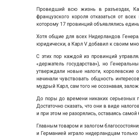
Проведший всю жизнь в разъездах, Кар
французского короля отказаться от всех
которому 17 провинций объявлялись един
Хотя общие для всех Нидерландов Генера
юридически, а Карл V добавил к своим мно
С этих пор каждой из провинций управлял
«держатель государства»), но Генеральн
утверждали новые налоги, королевские о
начинали чувствовать общность интересов
мудрый Карл, сам того не осознавая, зало
До поры до времени никаких серьезных п
Достаточно сказать, что они в виде нало
и при этом не разорялись, оставаясь самой
Главным товаром и залогом благосостояния
и Германией играло нидерландцам только 