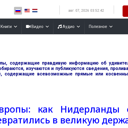
Выберите язык
авг. 07, 2026
03:52:43
Книги
Видео
Аудио
Полезное
алы, содержащие правдивую информацию об удивит
обираются, изучаются и публикуются сведения, проли
, содержащие всевозможные прямые или косвенные
вропы: как Нидерланды 
евратились в великую держ