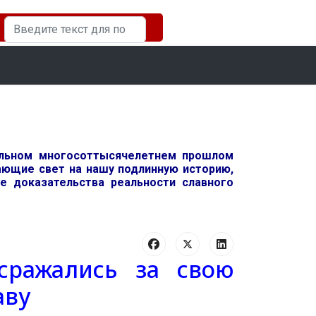
Искать...
ельном многосоттысячелетнем прошлом
вающие свет на нашу подлинную историю,
 доказательства реальности славного
сражались за свою
аву