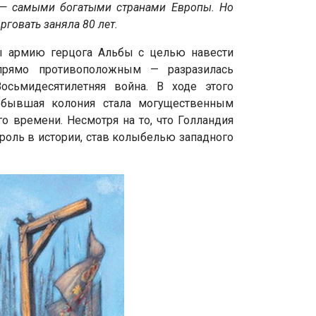
и — самыми богатыми странами Европы. Но
рговать заняла 80 лет.
ды армию герцога Альбы с целью навести
 прямо противоположным — разразилась
осьмидесятилетняя война. В ходе этого
 бывшая колония стала могущественным
о времени. Несмотря на то, что Голландия
оль в истории, став колыбелью западного