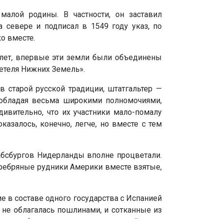
алой родины. В частности, он заставил
 севере и подписал в 1549 году указ, по
о вместе.
 лет, впервые эти земли были объединены
детеля Нижних Земель».
в старой русской традиции, штатгальтер —
, обладая весьма широкими полномочиями,
ивительно, что их участники мало-помалу
азалось, конечно, легче, но вместе с тем
абсбургов Нидерланды вполне процветали.
еребряные рудники Америки вместе взятые,
е в составе одного государства с Испанией
 не облагалась пошлинами, и сотканные из