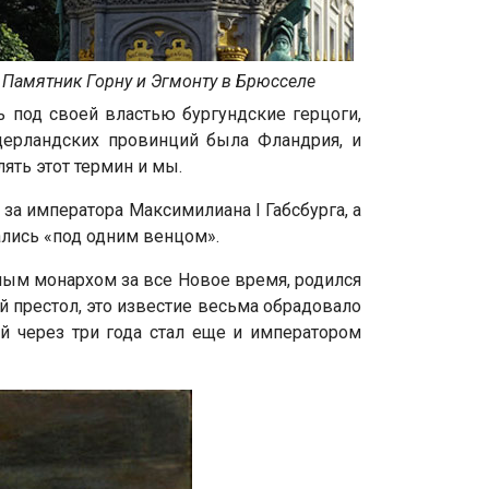
Памятник Горну и Эгмонту в Брюсселе
 под своей властью бургундские герцоги,
дерландских провинций была Фландрия, и
ть этот термин и мы.
за императора Максимилиана I Габсбурга, а
ались «под одним венцом».
ным монархом за все Новое время, родился
ий престол, это известие весьма обрадовало
ый через три года стал еще и императором