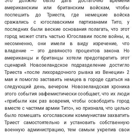
Это должно было дать достаточно времени
американским или британским войскам, чтобы
поспешить до Триеста, где немецкие войска
сражались с югославскими партизанами Тито; у
последних были веские основания полагать, что этот
город может стать частью Югославии после войны, и,
несомненно, они имели в виду изречение, что
владение — это девяносто процентов закона. Но
американцы и британцы хотели предотвратить этот
сценарий. Новозеландское подразделение достигло
Триеста «после лихорадочного рывка из Венеции» 2
мая и помогло заставить немцев в городе сдаться на
следующий день, вечером. Новозеландская хроника
этого события эвфемистически сообщает, что их люди
«прибыли как раз вовремя, чтобы освободить город
вместе с частями армии Тито», но признала, что целью
было помешать югославским коммунистам захватить
Триест самостоятельно и установить собственную
военную администрацию, тем самым укрепив свои