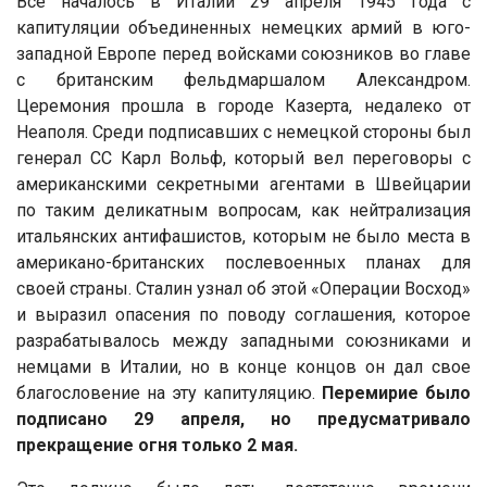
Все началось в Италии 29 апреля 1945 года с
капитуляции объединенных немецких армий в юго-
западной Европе перед войсками союзников во главе
с британским фельдмаршалом Александром.
Церемония прошла в городе Казерта, недалеко от
Неаполя. Среди подписавших с немецкой стороны был
генерал СС Карл Вольф, который вел переговоры с
американскими секретными агентами в Швейцарии
по таким деликатным вопросам, как нейтрализация
итальянских антифашистов, которым не было места в
американо-британских послевоенных планах для
своей страны. Сталин узнал об этой «Операции Восход»
и выразил опасения по поводу соглашения, которое
разрабатывалось между западными союзниками и
немцами в Италии, но в конце концов он дал свое
благословение на эту капитуляцию.
Перемирие было
подписано 29 апреля, но предусматривало
прекращение огня только 2 мая.