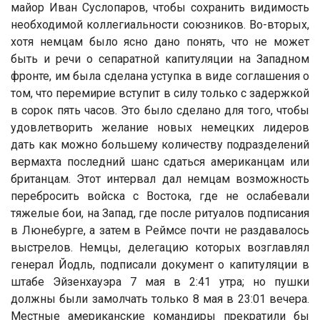
майор Иван Суслопаров, чтобы сохранить видимость
необходимой коллегиальности союзников. Во-вторых,
хотя немцам было ясно дано понять, что не может
быть и речи о сепаратной капитуляции на Западном
фронте, им была сделана уступка в виде соглашения о
том, что перемирие вступит в силу только с задержкой
в ​​сорок пять часов. Это было сделано для того, чтобы
удовлетворить желание новых немецких лидеров
дать как можно большему количеству подразделений
вермахта последний шанс сдаться американцам или
британцам. Этот интервал дал немцам возможность
перебросить войска с Востока, где не ослабевали
тяжелые бои, на Запад, где после ритуалов подписания
в Люнебурге, а затем в Реймсе почти не раздавалось
выстрелов. Немцы, делегацию которых возглавлял
генерал Йодль, подписали документ о капитуляции в
штабе Эйзенхауэра 7 мая в 2:41 утра; но пушки
должны были замолчать только 8 мая в 23:01 вечера.
Местные американские командиры прекратили бы