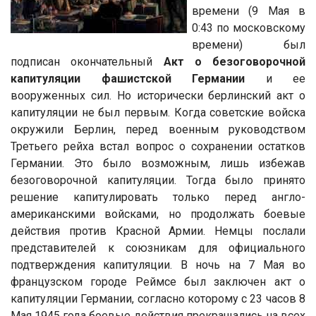
времени (9 Мая в
0:43 по московскому
времени) был
подписан окончательный
Акт о безоговорочной
капитуляции фашистской Германии
и ее
вооруженных сил. Но исторически берлинский акт о
капитуляции не был первым. Когда советские войска
окружили Берлин, перед военным руководством
Третьего рейха встал вопрос о сохранении остатков
Германии. Это было возможным, лишь избежав
безоговорочной капитуляции. Тогда было принято
решение капитулировать только перед англо-
американскими войсками, но продолжать боевые
действия против Красной Армии. Немцы послали
представителей к союзникам для официального
подтверждения капитуляции. В ночь на 7 Мая во
французском городе Реймсе был заключен акт о
капитуляции Германии, согласно которому с 23 часов 8
Мая 1945 года боевые действия прекращались на всех