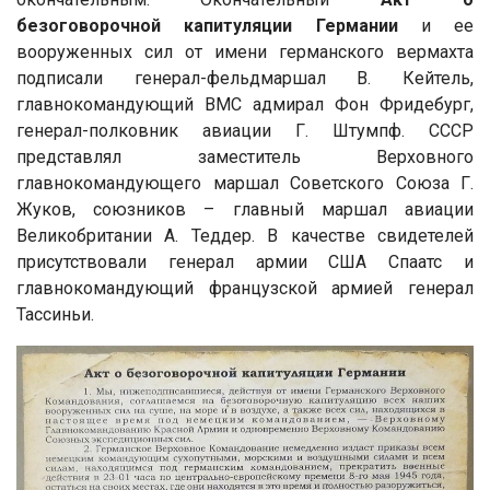
безоговорочной капитуляции Германии
и ее
вооруженных сил от имени германского вермахта
подписали генерал-фельдмаршал В. Кейтель,
главнокомандующий ВМС адмирал Фон Фридебург,
генерал-полковник авиации Г. Штумпф. СССР
представлял заместитель Верховного
главнокомандующего маршал Советского Союза Г.
Жуков, союзников – главный маршал авиации
Великобритании А. Теддер. В качестве свидетелей
присутствовали генерал армии США Спаатс и
главнокомандующий французской армией генерал
Тассиньи.