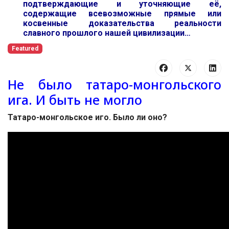
подтверждающие и уточняющие её,
содержащие всевозможные прямые или
косвенные доказательства реальности
славного прошлого нашей цивилизации…
Featured
Не было татаро-монгольского
ига. И быть не могло
Татаро-монгольское иго. Было ли оно?