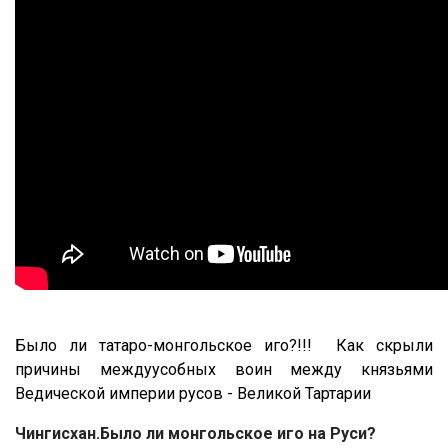
Было ли татаро-монгольское иго?!!! Как скрыли
причины междуусобных воин между князьями
Ведической империи русов - Великой Тартарии
Чингисхан.Было ли монгольское иго на Руси?