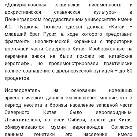
«Докирилловская славянская письменность и
дохристианская славянская культура» в
Ленинградском государственном университете имени
А.С. Пушкина Тюняев сделал доклад «Китай –
младший брат Руси», в ходе которого представил
фрагменты неолитической керамики с территории
восточной части Северного Китая. Изображённые на
керамике знаки не были похожи на китайские
иероглифы, но продемонстрировали практически
полное совпадение с древнерусской руницей – до 80
процентов.
Исследователь на основании новейших
археологических данных высказывает мнение, что в
период неолита и бронзы население западной части
Северного Китая было европеоидным.
Действительно, по всей Сибири, вплоть до Китая,
обнаруживаются мумии европеоидов. Согласно
данным генетики это население имело