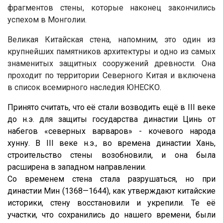
фрагментов стены, которые наконец закончились
успехом в Монголии.
Великая Китайская стена, напомним, это один из
крупнейших памятников архитектуры и одно из самых
знаменитых защитных сооружений древности. Она
проходит по территории Северного Китая и включена
в список всемирного наследия ЮНЕСКО.
Принято считать, что её стали возводить ещё в III веке
до н.э. для защиты государства династии Цинь от
набегов «северных варваров» - кочевого народа
хунну. В III веке н.э., во времена династии Хань,
строительство стены возобновили, и она была
расширена в западном направлении.
Со временем стена стала разрушаться, но при
династии Мин (1368—1644), как утверждают китайские
историки, стену восстановили и укрепили. Те её
участки, что сохранились до нашего времени, были