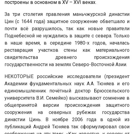
построены в основном в XV – XVI веках.
За три столетия правления маньчжурской династии
Цин (с 1644 года) защитное сооружение обветшало и
почти всё разрушилось, так как новые правители
Поднебесной не нуждались в защите с севера. Только
в наше время, в середине 1980-х годов, началась
реставрация участков стены как материального
свидетельства древнего происхождения
государственности на землях Северо-Восточной Азии.
НЕКОТОРЫЕ российские исследователи (президент
Академии фундаментальных наук А.А. Тюняев и его
единомышленник почётный доктор Брюссельского
университета В.И. Семейко) высказывают сомнение в
общепринятой версии происхождения защитного
сооружения на северных рубежах государства
династии Цинь. В ноябре 2006 года в одной из
публикаций Андрей Тюняев так сформулировал свои
соображения на эту тему: «Как известно, к северу от