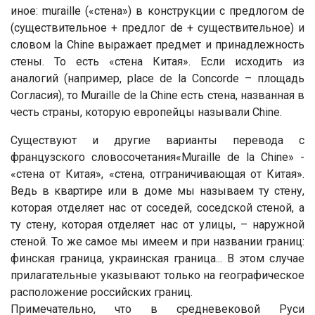
иное: muraille («стена») в конструкции с предлогом de
(существительное + предлог de + существительное) и
словом la Chine выражает предмет и принадлежность
стены. То есть «стена Китая». Если исходить из
аналогий (например, place de la Concorde – площадь
Согласия), то Muraille de la Chine есть стена, названная в
честь страны, которую европейцы называли Chine.
Существуют и другие варианты перевода с
французского словосочетания«Muraille de la Chine» -
«стена от Китая», «стена, отграничивающая от Китая».
Ведь в квартире или в доме мы называем ту стену,
которая отделяет нас от соседей, соседской стеной, а
ту стену, которая отделяет нас от улицы, – наружной
стеной. То же самое мы имеем и при названии границ:
финская граница, украинская граница... В этом случае
прилагательные указывают только на географическое
расположение российских границ.
Примечательно, что в средневековой Руси