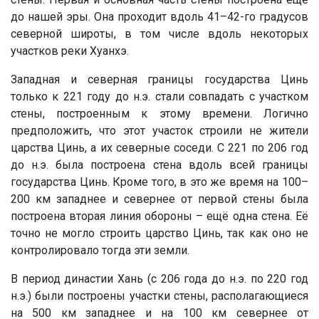
до нашей эры. Она проходит вдоль 41–42-го градусов
северной широты, в том числе вдоль некоторых
участков реки Хуанхэ.
Западная и северная границы государства Цинь
только к 221 году до н.э. стали совпадать с участком
стены, построенным к этому времени. Логично
предположить, что этот участок строили не жители
царства Цинь, а их северные соседи. С 221 по 206 год
до н.э. была построена стена вдоль всей границы
государства Цинь. Кроме того, в это же время на 100–
200 км западнее и севернее от первой стены была
построена вторая линия обороны – ещё одна стена. Её
точно не могло строить царство Цинь, так как оно не
контролировало тогда эти земли.
В период династии Хань (с 206 года до н.э. по 220 год
н.э.) были построены участки стены, располагающиеся
на 500 км западнее и на 100 км севернее от