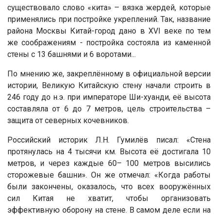
существовало слово «кита» – вязка жердей, которые
применялись при постройке укреплений. Так, название
района Москвы Китай-город дано в XVI веке по тем
же соображениям - постройка состояла из каменной
стены с 13 башнями и 6 воротами...
По мнению же, закреплённому в официальной версии
истории, Великую Китайскую стену начали строить в
246 году до н.э. при императоре Ши-хуанди, её высота
составляла от 6 до 7 метров, цель строительства –
защита от северных кочевников.
Российский историк Л.Н. Гумилёв писал: «Стена
протянулась на 4 тысячи км. Высота её достигала 10
метров, и через каждые 60– 100 метров высились
сторожевые башни». Он же отмечал: «Когда работы
были закончены, оказалось, что всех вооружённых
сил Китая не хватит, чтобы организовать
эффективную оборону на стене. В самом деле если на