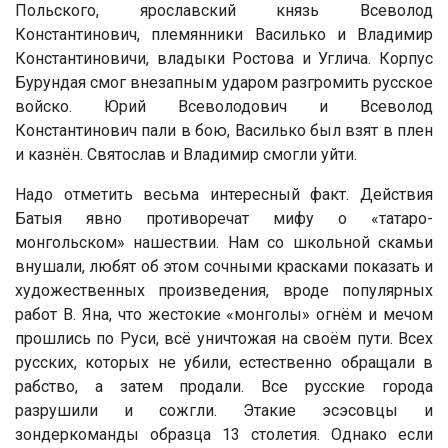
Польского, ярославский князь Всеволод
Константинович, племянники Василько и Владимир
Константиновичи, владыки Ростова и Углича. Корпус
Бурундая смог внезапным ударом разгромить русское
войско. Юрий Всеволодович и Всеволод
Константинович пали в бою, Василько был взят в плен
и казнён. Святослав и Владимир смогли уйти.
Надо отметить весьма интересный факт. Действия
Батыя явно противоречат мифу о «татаро-
монгольском» нашествии. Нам со школьной скамьи
внушали, любят об этом сочными красками показать и
художественных произведения, вроде популярных
работ В. Яна, что жестокие «монголы» огнём и мечом
прошлись по Руси, всё уничтожая на своём пути. Всех
русских, которых не убили, естественно обращали в
рабство, а затем продали. Все русские города
разрушили и сожгли. Этакие эсэсовцы и
зондеркоманды образца 13 столетия. Однако если