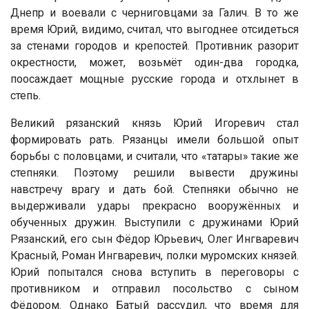
Днепр и воевали с черниговцами за Галич. В то же
время Юрий, видимо, считал, что выгоднее отсидеться
за стенами городов и крепостей. Противник разорит
окрестности, может, возьмёт один-два городка,
поосаждает мощные русские города и отхлынет в
степь.
Великий рязанский князь Юрий Игоревич стал
формировать рать. Рязанцы имели большой опыт
борьбы с половцами, и считали, что «татары» такие же
степняки. Поэтому решили вывести дружины
навстречу врагу и дать бой. Степняки обычно не
выдерживали удары прекрасно вооружённых и
обученных дружин. Выступили с дружинами Юрий
Рязанский, его сын Фёдор Юрьевич, Олег Ингваревич
Красный, Роман Ингваревич, полки муромских князей.
Юрий попытался снова вступить в переговоры с
противником и отправил посольство с сыном
Фёдором. Однако Батый рассудил, что время для