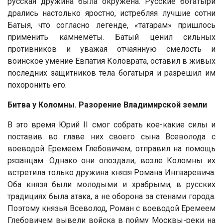
русская дружина была окружена. Русские богатыри
дрались настолько яростно, истребляя лучшие сотни
Батыя, что согласно легенде, «татарам» пришлось
применить камнемёты. Батый ценил сильных
противников и уважая отчаянную смелость и
воинское умение Евпатия Коловрата, оставил в живых
последних защитников тела богатыря и разрешил им
похоронить его.
Битва у Коломны. Разорение Владимирской земли
В это время Юрий II смог собрать кое-какие силы и
поставив во главе них своего сына Всеволода с
воеводой Еремеем Глебовичем, отправил на помощь
рязанцам. Однако они опоздали, возле Коломны их
встретила только дружина князя Романа Ингваревича.
Оба князя были молодыми и храбрыми, в русских
традициях была атака, а не оборона за стенами города.
Поэтому князья Всеволод, Роман с воеводой Еремеем
Глебовичем вывели войска в пойму Москвы-реки на