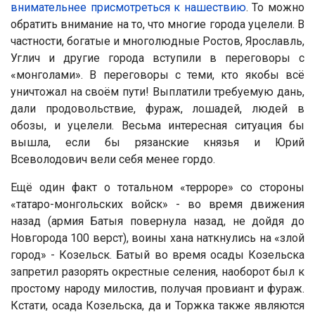
внимательнее присмотреться к нашествию
. То можно
обратить внимание на то, что многие города уцелели. В
частности, богатые и многолюдные Ростов, Ярославль,
Углич и другие города вступили в переговоры с
«монголами». В переговоры с теми, кто якобы всё
уничтожал на своём пути! Выплатили требуемую дань,
дали продовольствие, фураж, лошадей, людей в
обозы, и уцелели. Весьма интересная ситуация бы
вышла, если бы рязанские князья и Юрий
Всеволодович вели себя менее гордо.
Ещё один факт о тотальном «терроре» со стороны
«татаро-монгольских войск» - во время движения
назад (армия Батыя повернула назад, не дойдя до
Новгорода 100 верст), воины хана наткнулись на «злой
город» - Козельск. Батый во время осады Козельска
запретил разорять окрестные селения, наоборот был к
простому народу милостив, получая провиант и фураж.
Кстати, осада Козельска, да и Торжка также являются