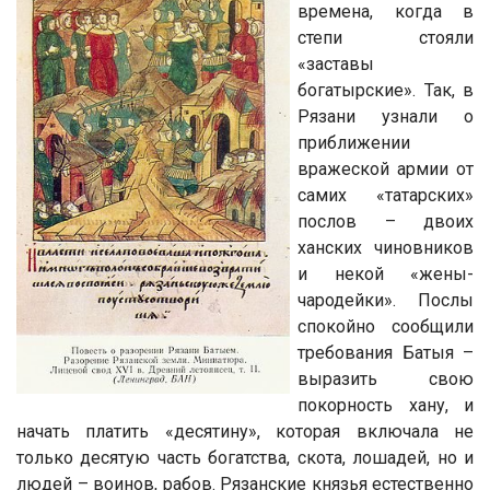
времена, когда в
степи стояли
«заставы
богатырские». Так, в
Рязани узнали о
приближении
вражеской армии от
самих «татарских»
послов – двоих
ханских чиновников
и некой «жены-
чародейки». Послы
спокойно сообщили
требования Батыя –
выразить свою
покорность хану, и
начать платить «десятину», которая включала не
только десятую часть богатства, скота, лошадей, но и
людей – воинов, рабов. Рязанские князья естественно