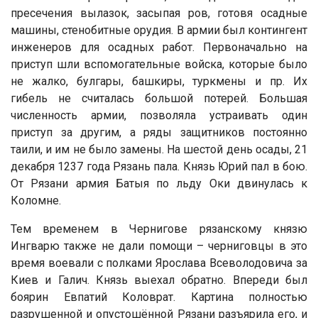
пресечения вылазок, засыпая ров, готовя осадные
машины, стенобитные орудия. В армии был контингент
инженеров для осадных работ. Первоначально на
приступ шли вспомогательные войска, которые было
не жалко, булгары, башкиры, туркмены и пр. Их
гибель не считалась большой потерей. Большая
численность армии, позволяла устраивать один
приступ за другим, а ряды защитников постоянно
таили, и им не было замены. На шестой день осады, 21
декабря 1237 года Рязань пала. Князь Юрий пал в бою.
От Рязани армия Батыя по льду Оки двинулась к
Коломне.
Тем временем в Чернигове рязанскому князю
Ингварю также не дали помощи – черниговцы в это
время воевали с полками Ярослава Всеволодовича за
Киев и Галич. Князь выехал обратно. Впереди был
боярин Евпатий Коловрат. Картина полностью
разрушенной и опустошённой Рязани разъярила его, и