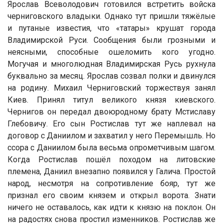
Ярослав Всеволодович готовился встретить войска
черниговского владыки. Однако тут пришли тяжёлые
и путаные известия, что «татары» крушат города
Владимирской Руси. Сообщения были грозными и
неясными, способные ошеломить кого угодно.
Могучая и многолюдная Владимирская Русь рухнула
буквально за месяц. Ярослав созвал полки и двинулся
на родину. Михаил Черниговский торжествуя занял
Киев. Принял титул великого князя киевского.
Чернигов он передал двоюродному брату Мстиславу
Глебовичу. Его сын Ростислав тут же наплевал на
договор с Даниилом и захватил у него Перемышль. Но
ссора с Даниилом была весьма опрометчивым шагом.
Когда Ростислав пошёл походом на литовские
племена, Даниил внезапно появился у Галича. Простой
народ, несмотря на сопротивление бояр, тут же
признал его своим князем и открыл ворота. Знати
ничего не оставалось, как идти к князю на поклон. Он
на радостях снова простил изменников. Ростислав же