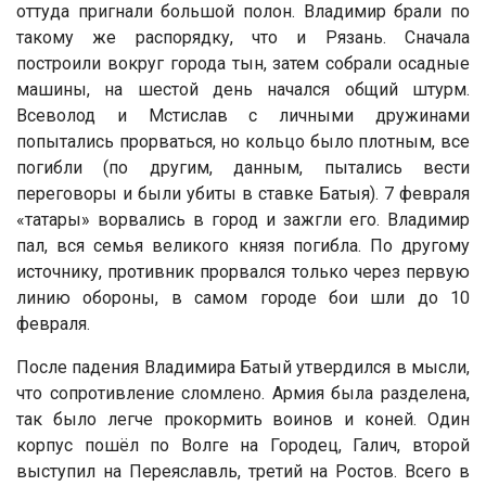
оттуда пригнали большой полон. Владимир брали по
такому же распорядку, что и Рязань. Сначала
построили вокруг города тын, затем собрали осадные
машины, на шестой день начался общий штурм.
Всеволод и Мстислав с личными дружинами
попытались прорваться, но кольцо было плотным, все
погибли (по другим, данным, пытались вести
переговоры и были убиты в ставке Батыя). 7 февраля
«татары» ворвались в город и зажгли его. Владимир
пал, вся семья великого князя погибла. По другому
источнику, противник прорвался только через первую
линию обороны, в самом городе бои шли до 10
февраля.
После падения Владимира Батый утвердился в мысли,
что сопротивление сломлено. Армия была разделена,
так было легче прокормить воинов и коней. Один
корпус пошёл по Волге на Городец, Галич, второй
выступил на Переяславль, третий на Ростов. Всего в