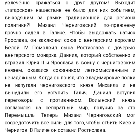
увлечённо сражаться с друг другом! Выходит
«татарское» нашествие не было для них событием,
выходящим за рамки традиционной для региона
политики?! Михаил Черниговский по-прежнему
прочно сидел в Галиче. Чтобы выдержать натиск
Ярослава, он заключил союз с венгерским королем
Белой IV. Помолвил сына Ростислава с дочерью
венгерского монарха. Даниил, который собственно и
втравил Юрия II и Ярослава в войну с черниговским
князем, оказался союзником легкомысленным и
ненадёжным. Когда он понял, что владимирские полки
не напугали черниговского князя Михаила и не
вынудили его уступить Галич, Даниил вступил
переговоры с противником. Волынский князь
согласился на сепаратный мир, получив за это
Перемышль. Теперь Михаил Черниговский мог
сосредоточить все силы для того, чтобы отбить Киев и
Чернигов. В Галиче он оставил Ростислава.