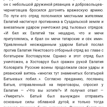
он с небольшой дружиной рязанцев и добровольцев-
черниговцев бросился догонять вражескую армию.
По пути его отряд пополнился местными жителями.
Евпатий настигнул противника в Суздальской земле и
внезапным ударом уничтожил ряд тыловых отрядов:
«И бил их Евпатий так нещадно, что и мечи
притуплялись, и брал он мечи татарские и сёк ими».
Удивленный неожиданным ударом Батый послал
против Евпатия Неистового отборный отряд во главе с
богатырем Хостоврулом. Однако и этот отряд был
уничтожен, а Хостоврул был сражен рукой Евпатия
Коловрата. Русские воины продолжали свои удары и
рязанский витязь «многих тут знаменитых богатырей
Батыевых побил…». Согласно преданию, посланец
Батыя, отправленный на переговоры, спросил у
Евпатия — «Что вы хотите?» И получил ответ —
«Умереть!». Батый был вынужден отправить
основные силы облавной дугой, и только тогда