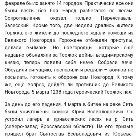
феврале было занято 14 городов. Практически все они
были взяты без боя. Народ разбегался по лесам.
Сопротивление оказал только Переяславль-
Залесский. Кроме того, две недели дрались жители
Торжка, его жители до последнего ждали помощи из
Великого Новгорода. Горожане отбивали приступы,
делали вылазки. Но новгородцы, которые ещё
недавно объявляли за Торжок войны владимирскому
князю, теперь повели себя иначе. Собрали вече.
Обсудили ситуацию, поспорили и решили – воинов не
посылать, готовить к обороне сам Новгород. К тому
же, ещё вопрос, дойдёт ли противник до Великого
Новгорода. 5 марта 1238 года героический Торжок пал.
За день до его падения, 4 марта в битве на реке Сить
были уничтожены войска Юрия Всеволодовича. Он
устроил лагерь в приволжских лесах на р. Сить
(северо-запад Ярославской области). На его призыв
пришёл брат Святослав Всеволодович из Юрьева-