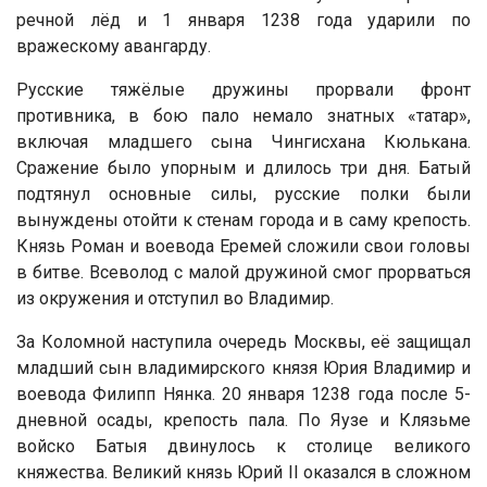
речной лёд и 1 января 1238 года ударили по
вражескому авангарду.
Русские тяжёлые дружины прорвали фронт
противника, в бою пало немало знатных «татар»,
включая младшего сына Чингисхана Кюлькана.
Сражение было упорным и длилось три дня. Батый
подтянул основные силы, русские полки были
вынуждены отойти к стенам города и в саму крепость.
Князь Роман и воевода Еремей сложили свои головы
в битве. Всеволод с малой дружиной смог прорваться
из окружения и отступил во Владимир.
За Коломной наступила очередь Москвы, её защищал
младший сын владимирского князя Юрия Владимир и
воевода Филипп Нянка. 20 января 1238 года после 5-
дневной осады, крепость пала. По Яузе и Клязьме
войско Батыя двинулось к столице великого
княжества. Великий князь Юрий II оказался в сложном