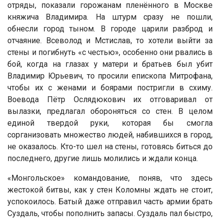
отряды, показали горожанам пленённого в Москве
княжича Владимира. На штурм сразу не пошли,
обнесли город тыном. В городе царили разброд и
отчаяние. Всеволод и Мстислав, то хотели выйти за
стены и погибнуть «с честью», особенно они рвались в
бой, когда на глазах у матери и братьев был убит
Владимир Юрьевич, то просили епископа Митрофана,
чтобы их с женами и боярами постригли в схиму.
Воевода Пётр Ослядюкович их отговаривал от
вылазки, предлагал обороняться со стен. В целом
единой твердой руки, которая бы смогла
сорганизовать множество людей, набившихся в город,
не оказалось. Кто-то шел на стены, готовясь биться до
последнего, другие лишь молились и ждали конца.
«Монгольское» командование, поняв, что здесь
жестокой битвы, как у стен Коломны ждать не стоит,
успокоилось. Батый даже отправил часть армии брать
Суздаль, чтобы пополнить запасы. Суздаль пал быстро,