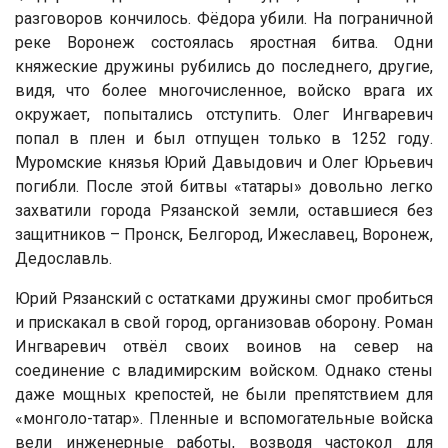
разговоров кончилось. Фёдора убили. На пограничной
реке Воронеж состоялась яростная битва. Одни
княжеские дружины рубились до последнего, другие,
видя, что более многочисленное, войско врага их
окружает, попытались отступить. Олег Ингваревич
попал в плен и был отпущен только в 1252 году.
Муромские князья Юрий Давыдович и Олег Юрьевич
погибли. После этой битвы «татары» довольно легко
захватили города Рязанской земли, оставшиеся без
защитников – Пронск, Белгород, Ижеславец, Воронеж,
Дедославль.
Юрий Рязанский с остатками дружины смог пробиться
и прискакал в свой город, организовав оборону. Роман
Ингваревич отвёл своих воинов на север на
соединение с владимирским войском. Однако стены
даже мощных крепостей, не были препятствием для
«монголо-татар». Пленные и вспомогательные войска
вели инженерные работы, возводя частокол для