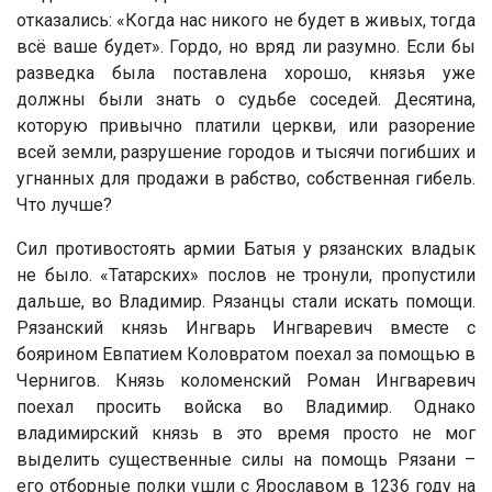
отказались: «Когда нас никого не будет в живых, тогда
всё ваше будет». Гордо, но вряд ли разумно. Если бы
разведка была поставлена хорошо, князья уже
должны были знать о судьбе соседей. Десятина,
которую привычно платили церкви, или разорение
всей земли, разрушение городов и тысячи погибших и
угнанных для продажи в рабство, собственная гибель.
Что лучше?
Сил противостоять армии Батыя у рязанских владык
не было. «Татарских» послов не тронули, пропустили
дальше, во Владимир. Рязанцы стали искать помощи.
Рязанский князь Ингварь Ингваревич вместе с
боярином Евпатием Коловратом поехал за помощью в
Чернигов. Князь коломенский Роман Ингваревич
поехал просить войска во Владимир. Однако
владимирский князь в это время просто не мог
выделить существенные силы на помощь Рязани –
его отборные полки ушли с Ярославом в 1236 году на