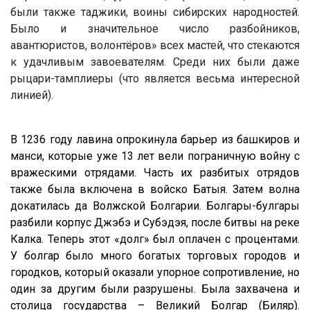
были также таджики, воины сибирских народностей.
Было и значительное число разбойников,
авантюристов, волонтёров» всех мастей, что стекаются
к удачливым завоевателям. Среди них были даже
рыцари-тамплиеры (что является весьма интересной
линией).
В 1236 году лавина опрокинула барьер из башкиров и
манси, которые уже 13 лет вели пограничную войну с
вражескими отрядами. Часть их разбитых отрядов
также была включена в войско Батыя. Затем волна
докатилась да Волжской Болгарии. Болгары-булгары
разбили корпус Джэбэ и Субэдэя, после битвы на реке
Калка. Теперь этот «долг» был оплачен с процентами.
У болгар было много богатых торговых городов и
городков, который оказали упорное сопротивление, но
один за другим были разрушены. Была захвачена и
столица государства – Великий Болгар (Биляр).