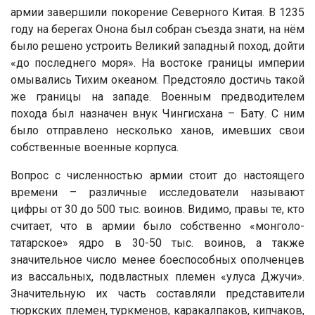
армии завершили покорение Северного Китая. В 1235
году на берегах Онона был собран съезда знати, на нём
было решено устроить Великий западный поход, дойти
«до последнего моря». На востоке границы империи
омывались Тихим океаном. Предстояло достичь такой
же границы на западе. Военным предводителем
похода был назначен внук Чингисхана – Бату. С ним
было отправлено несколько ханов, имевших свои
собственные военные корпуса.
Вопрос с численностью армии стоит до настоящего
времени – различные исследователи называют
цифры от 30 до 500 тыс. воинов. Видимо, правы те, кто
считает, что в армии было собственно «монголо-
татарское» ядро в 30-50 тыс. воинов, а также
значительное число менее боеспособных ополченцев
из вассальных, подвластных племен «улуса Джучи».
Значительную их часть составляли представители
тюркских племен, туркменов, каракалпаков, кипчаков,