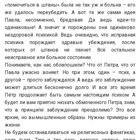
«помочиться в штаны» была не так уж и больна – его
же удалось переубедить. А вот та же самая идея
Павла, несомненно, бредовая. Да ведь идеи-то
одинаковые! А значит и порождены они одинаково
нездоровой психикой. Ведь очевидно, что исправная
психика порождает здравые убеждения, после
которых от штанов не пахнет. Всё остальное
неисправное или больное состояние.
Понимаете, как нас облапошили? Что от Петра, что от
Павла ужасно воняет. Но при этом, один – псих, а
другой – просто заблуждался. А ведь это заблуждение
может длиться бесконечно долго. И всё это время
Пётр продолжает быть самым настоящим психом. А
будет ли вам приятно нюхать обмоченного Петра, зная,
что в принципе заблуждение преодолимо? Это всё
яркие, но вымышленные образы. Нужны примеры из
жизни.
Не будем останавливаться на религиозных фанатиках,
коих тьма. Там и так весь диагноз налицо, даже