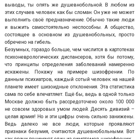
выводы, ты опять же душевнобольной. В любом из
этих случаев человек как бы сломан. Он уже не может
выполнить своё предназначение. Обычно такие люди
и выжить самостоятельно неспособны. А общество,
состоящее в основном из душевнобольных, просто
обречено на гибель.
Безумных, гораздо больше, чем числится в картотеках
психоневрологических диспансеров, хотя бы потому,
что принципы определения заболеваний намеренно
искажены. Покажу на примере шизофрении. По
данным психиатров, каждый сотый человек на нашей
планете имеет шизоидные отклонения. Эта статистика
сама по себе впечатляет. Ещё бы, ведь в одной только
Москве должно быть рассредоточено около 100 000
не совсем здоровых умом людей. Десять дивизий –
целая армия! Но и эти цифры очень сильно занижены.
Ведь далеко не все люди, которые проявляют
признаки безумия, считаются душевнобольными. Вот
как врачи понимают один из симптомов шизофрении: