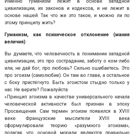
Именно гуманизм лежит в основе западной
цивилизации, их законов и кодексов, и не лежит в
основе нашей. Так что же это такое, и можно ли по
этому принципу жить?
Гуманизм, как психическое отклонение (мания
величия)
Вы думаете, что человечность в понимании западной
цивилизации, это про сострадание, заботу о ком-либо
или, не дай бог, про любовь? Сильно ошибаетесь. Это
про эгоизм (самолюбие). Он там во главе, а остальное
с боку пристёгнуто. Быть эгоистом стыдно только у
нас. Не верите? Пожалуйста:
«Принцип эгоизма в качестве универсального начала
человеческой активности был признан в эпоху
Просвещения. Сам термин эгоизм появился в XVIII
веке. Французские мыслители XVIII века
сформулировали теорию «разумного эгоизма»,
полагая, что основой морали являются правильно