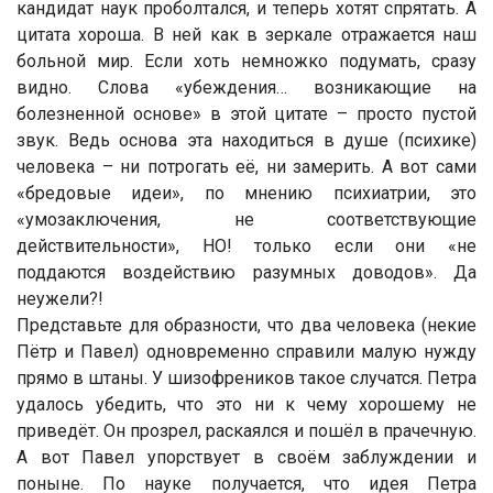
кандидат наук проболтался, и теперь хотят спрятать. А
цитата хороша. В ней как в зеркале отражается наш
больной мир. Если хоть немножко подумать, сразу
видно. Слова «убеждения… возникающие на
болезненной основе» в этой цитате – просто пустой
звук. Ведь основа эта находиться в душе (психике)
человека – ни потрогать её, ни замерить. А вот сами
«бредовые идеи», по мнению психиатрии, это
«умозаключения, не соответствующие
действительности», НО! только если они «не
поддаются воздействию разумных доводов». Да
неужели?!
Представьте для образности, что два человека (некие
Пётр и Павел) одновременно справили малую нужду
прямо в штаны. У шизофреников такое случатся. Петра
удалось убедить, что это ни к чему хорошему не
приведёт. Он прозрел, раскаялся и пошёл в прачечную.
А вот Павел упорствует в своём заблуждении и
поныне. По науке получается, что идея Петра