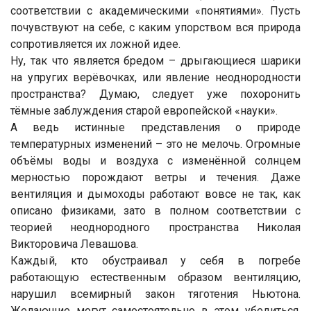
соответствии с академическими «понятиями». Пусть
почувствуют на себе, с каким упорством вся природа
сопротивляется их ложной идее.
Ну, так что является бредом – дрыгающиеся шарики
на упругих верёвочках, или явление неоднородности
пространства? Думаю, следует уже похоронить
тёмные заблуждения старой европейской «науки».
А ведь истинные представления о природе
температурных изменений – это не мелочь. Огромные
объёмы воды и воздуха с изменённой солнцем
мерностью порождают ветры и течения. Даже
вентиляция и дымоходы работают вовсе не так, как
описано физиками, зато в полном соответствии с
теорией неоднородного пространства Николая
Викторовича Левашова.
Каждый, кто обустраивал у себя в погребе
работающую естественным образом вентиляцию,
нарушил всемирный закон тяготения Ньютона.
Желающие могут самостоятельно в этом убедиться.