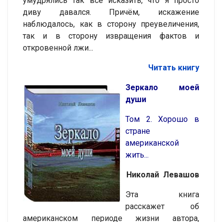
умудрялись так всё исказить, что я просто
диву давался. Причём, искажение
наблюдалось, как в сторону преувеличения,
так и в сторону извращения фактов и
откровенной лжи...
Читать книгу
Зеркало моей
души
Том 2. Хорошо в
стране
американской
жить...
Николай Левашов
Эта книга
расскажет об
американском периоде жизни автора,