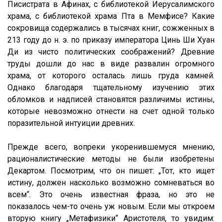
Писистрата в Афинах, с библиотекой Иерусалимского
храма, с библиотекой храма Пта в Мемфисе? Какие
сокровища содержались в тысячах книг, сожженных в
213 году до н. э. по приказу императора Цинь Ши Хуан
Ди из чисто политических соображений? Древние
труды дошли до нас в виде развалин огромного
храма, от которого осталась лишь груда камней.
Однако благодаря тщательному изучению этих
обломков и надписей становятся различимы истины,
которые невозможно отнести на счет одной только
поразительной интуиции древних.
Прежде всего, вопреки укоренившемуся мнению,
рационалистические методы не были изобретены
Декартом. Посмотрим, что он пишет: „Тот, кто ищет
истину, должен насколько возможно сомневаться во
всем“. Это очень известная фраза, но это не
показалось чем-то очень уж новым. Если мы откроем
вторую книгу „Метафизики“ Аристотеля, то увидим: