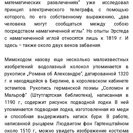
математических развлечениях“ уже исследовал
принцип электрического телеграфа, с помощью
которого, по его собственному выражению, „два
человека могут сообщаться между собою
посредством намагниченной иглы“. Но опыты Эрстеда
с намагниченной иглой относятся лишь к 1819 г. И
здесь – также около двух веков забвения.
Мимоходом назову еще несколько малоизвестных
изобретений: водолазный колокол упоминается в
рукописи „Романа об Александре“, датированной 1320
г. и находящейся в Берлине, в королевском кабинете
эстампов. Рукопись германской поэмы „Соломон и
Мальроф“ (Штутгартская библиотека), написанная в
1190 г., содержит рисунок подводной лодки. В ней
упоминается подводная лодка, изготовленная из меди
и способная выдерживать натиск бури. В работе,
написанной рыцарем Людвигом фон Гартенштайном
около 1510 г., можно увидеть изображение костюма