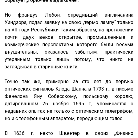
образует „горючее выдыхание“.
Но француз Лебон, опредивший англичанина
Уиндзора, подал заявку на свою „термо лампу“ только
на VII году Республики. Таким образом, на протяжении
почти двух веков открытие, промышленные и
коммерческие перспективы которого были весьма
внушительны, оказалось забытым, практически
утерянным только лишь потому, что никто не
заглядывал в старинные книги.
Точно так же, примерно за сто лет до первых
оптических сигналов Клода Шапна в 1793 г., в письме
Фенелона Яну Собесскому, польскому королю,
датированном 26 ноября 1695 г., упоминается о
недавних опытах не только с оптическим телеграфом,
но и с телефонным аппаратом, передающим голос.
В 1636 г. некто Швентер в своих „Физико