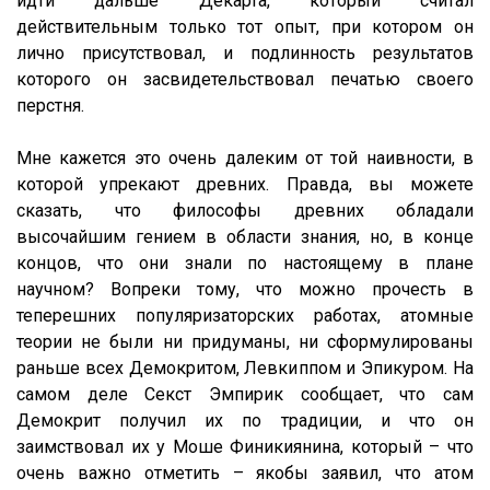
идти дальше Декарта, который считал
действительным только тот опыт, при котором он
лично присутствовал, и подлинность результатов
которого он засвидетельствовал печатью своего
перстня.
Мне кажется это очень далеким от той наивности, в
которой упрекают древних. Правда, вы можете
сказать, что философы древних обладали
высочайшим гением в области знания, но, в конце
концов, что они знали по настоящему в плане
научном? Вопреки тому, что можно прочесть в
теперешних популяризаторских работах, атомные
теории не были ни придуманы, ни сформулированы
раньше всех Демокритом, Левкиппом и Эпикуром. На
самом деле Секст Эмпирик сообщает, что сам
Демокрит получил их по традиции, и что он
заимствовал их у Моше Финикиянина, который – что
очень важно отметить – якобы заявил, что атом