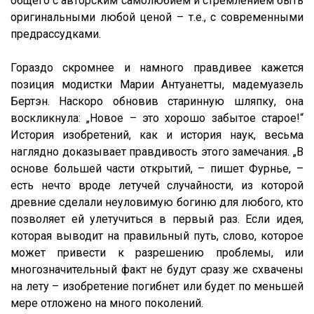
общего с авторским самолюбием и стремлением быть
оригинальными любой ценой – т.е., с современными
предрассудками.
Гораздо скромнее и намного правдивее кажется
позиция модистки Марии Антуанетты, мадемуазель
Бертэн. Наскоро обновив старинную шляпку, она
воскликнула: „Новое – это хорошо забытое старое!“
История изобретений, как и история наук, весьма
наглядно доказывает правдивость этого замечания. „В
основе большей части открытий, – пишет Фурнье, –
есть нечто вроде летучей случайности, из которой
древние сделали неуловимую богиню для любого, кто
позволяет ей улетучиться в первый раз. Если идея,
которая выводит на правильный путь, слово, которое
может привести к разрешению проблемы, или
многозначительный факт не будут сразу же схвачены
на лету – изобретение погибнет или будет по меньшей
мере отложено на много поколений.