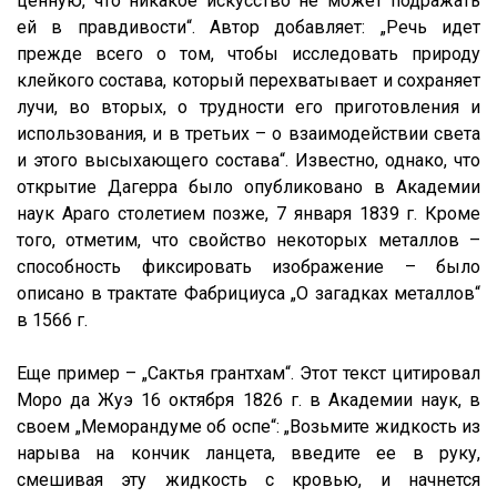
ценную, что никакое искусство не может подражать
ей в правдивости“. Автор добавляет: „Речь идет
прежде всего о том, чтобы исследовать природу
клейкого состава, который перехватывает и сохраняет
лучи, во вторых, о трудности его приготовления и
использования, и в третьих – о взаимодействии света
и этого высыхающего состава“. Известно, однако, что
открытие Дагерра было опубликовано в Академии
наук Араго столетием позже, 7 января 1839 г. Кроме
того, отметим, что свойство некоторых металлов –
способность фиксировать изображение – было
описано в трактате Фабрициуса „О загадках металлов“
в 1566 г.
Еще пример – „Сактья грантхам“. Этот текст цитировал
Моро да Жуэ 16 октября 1826 г. в Академии наук, в
своем „Меморандуме об оспе“: „Возьмите жидкость из
нарыва на кончик ланцета, введите ее в руку,
смешивая эту жидкость с кровью, и начнется