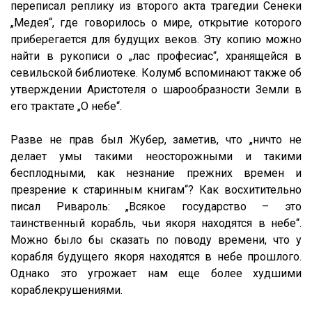
переписал реплику из второго акта трагедии Сенеки
„Медея“, где говорилось о мире, открытие которого
приберегается для будущих веков. Эту копию можно
найти в рукописи о „лас професиас“, хранящейся в
севильской библиотеке. Колумб вспоминают также об
утверждении Аристотеля о шарообразности Земли в
его трактате „О небе“.
Разве не прав был Жубер, заметив, что „ничто не
делает умы такими неосторожными и такими
бесплодными, как незнание прежних времен и
презрение к старинным книгам“? Как восхитительно
писал Ривароль: „Всякое государство – это
таинственный корабль, чьи якоря находятся в небе“.
Можно было бы сказать по поводу времени, что у
корабля будущего якоря находятся в небе прошлого.
Однако это угрожает нам еще более худшими
кораблекрушениями.