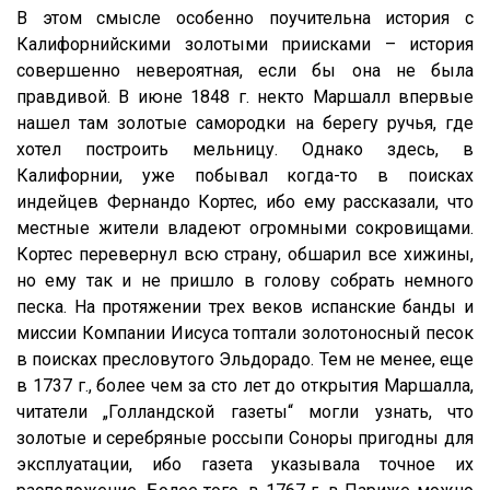
В этом смысле особенно поучительна история с
Калифорнийскими золотыми приисками – история
совершенно невероятная, если бы она не была
правдивой. В июне 1848 г. некто Маршалл впервые
нашел там золотые самородки на берегу ручья, где
хотел построить мельницу. Однако здесь, в
Калифорнии, уже побывал когда-то в поисках
индейцев Фернандо Кортес, ибо ему рассказали, что
местные жители владеют огромными сокровищами.
Кортес перевернул всю страну, обшарил все хижины,
но ему так и не пришло в голову собрать немного
песка. На протяжении трех веков испанские банды и
миссии Компании Иисуса топтали золотоносный песок
в поисках пресловутого Эльдорадо. Тем не менее, еще
в 1737 г., более чем за сто лет до открытия Маршалла,
читатели „Голландской газеты“ могли узнать, что
золотые и серебряные россыпи Соноры пригодны для
эксплуатации, ибо газета указывала точное их