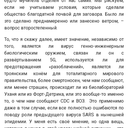
будто мучитель отделён от нас самих. Мы рискуем,
если не учитываем условия, которые сделали
общество благодатной почвой для заговора. Было ли
это сделано преднамеренно или занесено ветром, –
вопрос второстепенный.
То, что я скажу далее, имеет значение, независимо от
того, является ли вирус генно-инженерным
биологическим оружием, связан ли он с
развёртыванием 5G, используется ли для
предотвращения «разоблачений», является ли
троянским конём для тоталитарного мирового
правительства, более смертоносен, чем нам сообщают,
или менее страшен, происходит ли из биолабораторий
Уханя или из Форт-Детрика, или это вообще-то именно
то, о чем нам сообщают CDC и ВОЗ. Это применимо
даже в том случае, если все полностью ошибаются по
поводу роли предыдущего вируса SARS в нынешней
эпидемии. У меня есть своё мнение, но одна вещь,