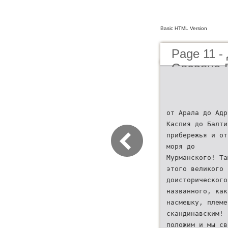
Basic HTML Version
Page 11 -
Славяно-
от Арала до Адр
Каспия до Балти
прибережья и от
моря до
Мурманского! Та
этого великого
доисторического
названного, как
насмешку, племе
скандинавским! 
положим и мы св