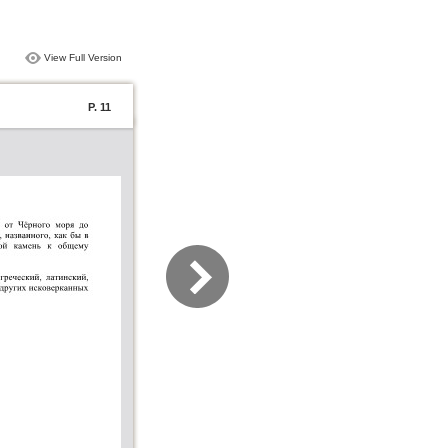
View Full Version
P. 11