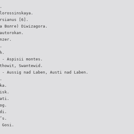
.
lorossinskaya.
rsianus [6].
а Волге) Diwizagora.
autorokan.
nzer.
.
h.
 - Aspisii montes.
thowit, Swantewid.
 - Aussig nad Laben, Austi nad Laben.
.
ka.
isk.
ati.
og.
di.
’s.
 Gosi.