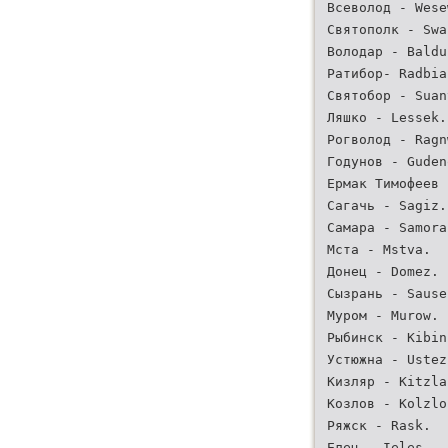
Всеволод - Wese
Святополк - Swa
Володар - Baldu
Ратибор- Radbia
Святобор - Suan
Ляшко - Lessek.
Рогволод - Ragn
Годунов - Guden
Ермак Тимофеев 
Сагачь - Sagiz.
Самара - Samora
Мста - Mstva.
Донец - Domez.
Сызрань - Sause
Муром - Murow.
Рыбинск - Kibin
Устюжна - Ustez
Кизляр - Kitzla
Козлов - Кolzlo
Ряжск - Rask.
Елец - Ieles.