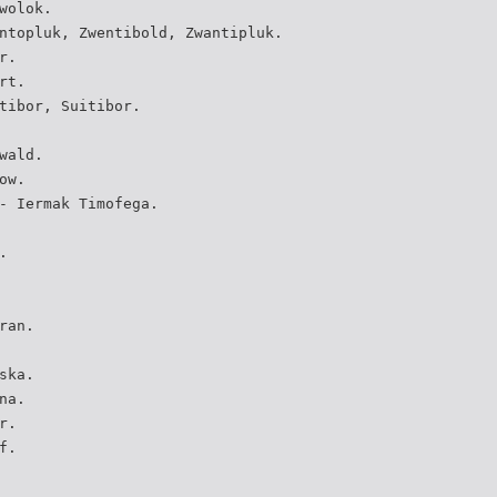
wolok.
ntopluk, Zwentibold, Zwantipluk.
r.
rt.
tibor, Suitibor.
wald.
ow.
- Iermak Timofega.
.
ran.
ska.
na.
r.
f.