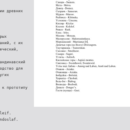
ии древних
рых
аний, с их
еческий,
андинавский
одство для
угих
 к прототипу
leif.
ndoslaf.