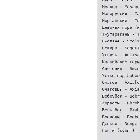
Москва - Moscau
Малоруссия - Ma
Моршанский - Mu
Девичья гора (н
Тмутаракань - T
Смоляне - Smoli
Секира - Sagari
Угличь - Aulisc
Каспийские горы
Святовид - Swen
Устье над Лабою
Очаков - Axiake
Очаковцы - Axia
Бобруйск - Bobr
Хорваты - Chrob
Бель-бог - Biab
Воеводы - Boebo
Деньги - Denger
Гости (купцы) -