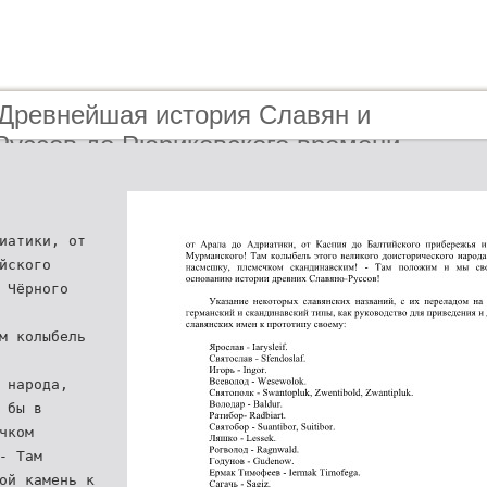
 Древнейшая история Славян и
Руссов до Рюриковского времени
иатики, от
йского
 Чёрного
м колыбель
 народа,
 бы в
чком
- Там
ой камень к