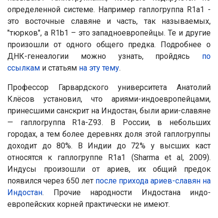
определенной системе. Например гаплогруппа R1a1 -
это восточные славяне и часть, так называемых,
"тюрков", а R1b1 – это западноевропейцы. Те и другие
произошли от одного общего предка. Подробнее о
ДНК-генеалогии можно узнать, пройдясь
по
ссылкам
и статьям
на эту тему
.
Профессор Гарвардского университета Анатолий
Клёсов установил, что ариями-индоевропейцами,
принесшими санскрит на Индостан, были арии-славяне
— гаплогруппа R1a-Z93. В России, в небольших
городах, а тем более деревнях доля этой гаплогруппы
доходит до 80%. В Индии до 72% у высших каст
относятся к гаплогруппе R1a1 (Sharma et al, 2009).
Индусы произошли от ариев, их общий предок
появился через 650 лет
после прихода ариев-славян на
Индостан
. Прочие народности Индостана индо-
европейских корней практически не имеют.