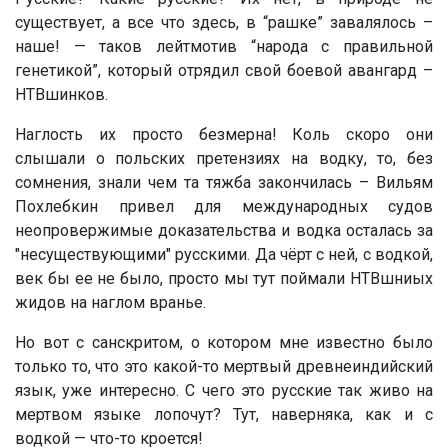
существует, а все что здесь, в “рашке” завалялось –
наше! — таков лейтмотив “народа с правильной
генетикой”, который отрядил свой боевой авангард –
НТВшинков.
Наглость их просто безмерна! Коль скоро они
слышали о польских претензиях на водку, то, без
сомнения, знали чем та тяжба закончилась – Вильям
Похлебкин привел для международных судов
неопровержимые доказательства и водка осталась за
"несуществующими" русскими. Да чёрт с ней, с водкой,
век бы ее не было, просто мы тут поймали НТВшниых
жидов на наглом вранье.
Но вот с санскритом, о котором мне известно было
только то, что это какой-то мертвый древнеиндийский
язык, уже интересно. С чего это русские так живо на
мертвом языке лопочут? Тут, наверняка, как и с
водкой — что-то кроется!