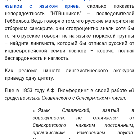
языков с языком ариев
, сколько показать
непорядочтность “НТВшников” — последователей
Геббельса. Ведь говоря о том, что русские матерятся на
отборном санскрите, они стопроцентно знали хотя бы
то, что русские говорят не на языке тюркской группы
– найдите лингвиста, который бы отписал русский от
индоевропейской семьи языков – короче, полная
беспардонность и наглость.
Как резюме нашего лингвистического экскурса
приведу одну цитату.
Еще в 1853 году А.Ф. Гильфердинг в своей работе
«О
сродстве языка Славянского с Санскритским» писал:
«…Язык Славянский, взятый в
совокупности, не отличается от
Санскритского никаким постоянным,
органическим изменением звуков.