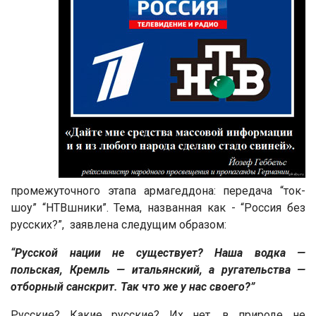
промежуточного этапа армагеддона: передача “ток-
шоу” “НТВшники”. Тема, названная как - “Россия без
русских?”, заявлена следущим образом:
“Русской нации не существует? Наша водка —
польская, Кремль — итальянский, а ругательства —
отборный санскрит. Так что же у нас своего?”
Русские? Какие русские? Их нет, в природе не