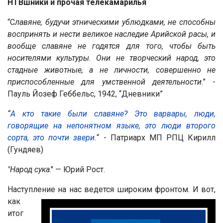
НТВшники и прочая телекамарилья
“С
лавяне, будучи этническими ублюдками, не способны
воспринять и нести великое наследие Арийской расы, и
вообще славяне не годятся для того, чтобы быть
носителями культуры. Они не творческий народ, это
стадные животные, а не личности, совершенно не
приспособленные для умственной деятельности
.” -
Пауль Йозеф Геббельс, 1942, “Дневники”
“
А кто такие были славяне? Это варвары, люди,
говорящие на непонятном языке, это люди второго
сорта, это почти звери.
“ - Патриарх МП РПЦ Кирилл
(Гундяев)
"Народ сука
." — Юрий Рост.
Наступлен
ие на нас ведется широким фронтом. И вот,
как
итог