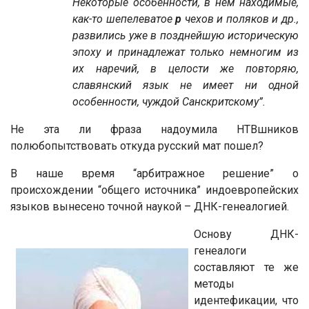
Некоторые особенности, в нем находимые,
как-то шепелеватое
p
чехов и поляков и др.,
развились уже в позднейшую историческую
эпоху и принадлежат только немногим из
их наречий, в целости же повторяю,
славянский язык не имеет ни одной
особенности, чуждой Санскритскому”.
Не эта ли фраза надоумила НТВшников
полюбопытствовать откуда русский мат пошел?
В наше время “арбитражное решение” о
происхождении “oбщего источника” индоевропейских
языков вынесено точной наукой – ДНК-генеалогией.
Основу ДНК-
генеалоги
составляют те же
методы
идентефикации, что