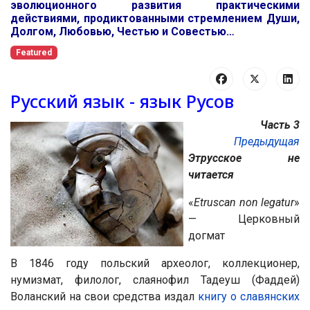
эволюционного развития практическими
действиями, продиктованными стремлением Души,
Долгом, Любовью, Честью и Совестью…
Featured
Русский язык - язык Русов
Часть 3
Предыдущая
Этрусское не
читается
«
Etruscan nоn legatur
»
— Церковный
догмат
В 1846 году польский археолог, коллекционер,
нумизмат, филолог, слаянофил Тадеуш (Фаддей)
Воланский на свои средства издал
книгу о славянских