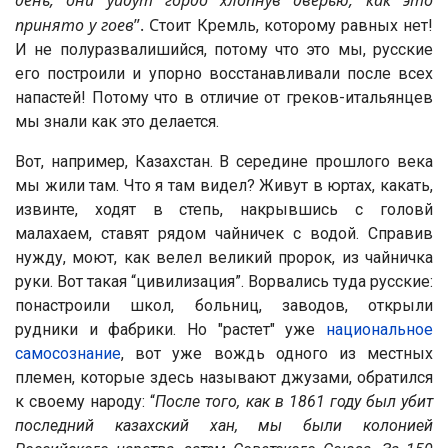
день, они уйдут гордо хлопнув дверью, как это
принято у гоев
”. С
тоит Кремль, которому равных нет!
И не полуразвалишийся, потому что это мы, русские
его построили и упорно восстанавливали после всех
напастей! Потому что в отличие от греков-итальянцев
мы знали как это делается.
Вот, например, Казахстан. В середине прошлого века
мы жили там. Что я там видел? Живут в юртах, какать,
извинте, ходят в степь, накрывшись с головй
малахаем, ставят рядом чайничек с водой. Справив
нужду, моют, как велел великий пророк, из чайничка
руки. Вот такая “цивилизация”. Ворвались туда русские:
понастроили школ, больниц, заводов, открыли
рудники и фабрики. Но "растет" уже
национальное
самосознание
, вот уже вождь одного из местных
племен, которые здесь называют джузами, обратился
к своему народу: “
После того, как в 1861 году был убит
последний казахский хан, мы были колонией