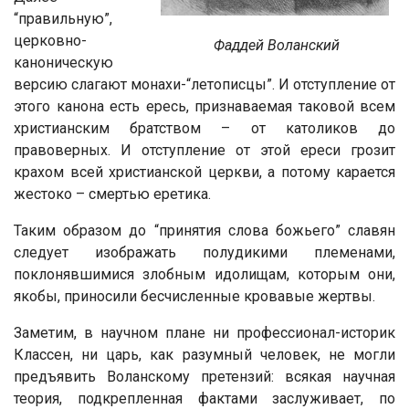
“правильную”,
церковно-
Фаддей Воланский
каноническую
версию слагают монахи-“летописцы”. И отступление от
этого канона есть ересь, признаваемая таковой всем
христианским братством – от католиков до
правоверных. И отступление от этой ереси грозит
крахом всей христианской церкви, а потому карается
жестоко – смертью еретика.
Таким образом до “принятия слова божьего” славян
следует изображать полудикими племенами,
поклонявшимися злобным идолищам, которым они,
якобы, приносили бесчисленные кровавые жертвы.
Заметим, в научном плане ни профессионал-историк
Классен, ни царь, как разумный человек, не могли
предъявить Воланскому претензий: всякая научная
теория, подкрепленная фактами заслуживает, по