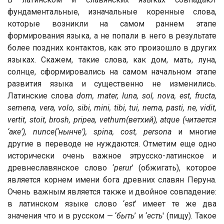
фундаментальные, изначальные коренные слова,
которые возникли на самом
раннем этапе
формирования языка, а не попали в него в результате
более поздних контактов, как это произошло в других
языках. Скажем, такие слова, как дом, мать, луна,
солнце, сформировались на самом начальном этапе
развития языка и существенно не изменились.
Латинские слова
dom, mater, luna, sol, nova, est, fructa,
semena, vera, volo, sibi, mini, tibi, tui, nema, pasti, ne, vidit,
vertit, stoit, brosh, pripea, vethum(ветхий), atque (читается
‘аке’), nunce(‘нынче’), spina, cost, persona
и многие
другие в переводе не нуждаются. Отметим еще одно
исторически очень важное этрусско-латинское и
древнеславянское слово ‘
perur
’ (обжигать), которое
является корнем имени бога древних славян Перуна.
Очень важным является также и двойное совпадение:
в латинском языке слово ‘
est
’ имеет те же два
значения что и в русском — ‘
быть
’ и ‘
есть
' (пищу). Такое