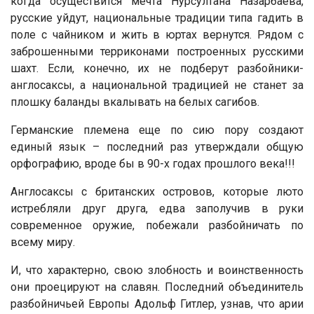
когда осуществится мечта Нурсултана Назарбаева,
русские уйдут, национальные традиции типа гадить в
поле с чайником и жить в юртах вернутся. Рядом с
заброшенными терриконами построенных русскими
шахт. Если, конечно, их не подберут разбойники-
англосаксы, а национальной традицией не станет за
плошку баланды вкалывать на белых сагибов.
Германские племена еще по сию пору создают
единый язык – последний раз утверждали общую
орфографию, вроде бы в 90-х годах прошлого века!!!
Англосаксы с британских островов, которые люто
истребляли друг друга, едва заполучив в руки
современное оружие, побежали разбойничать по
всему миру.
И, что характерно, свою злобность и воинственность
они проецируют на славян. Последний объединитель
разбойничьей Европы Адольф Гитлер, узнав, что арии