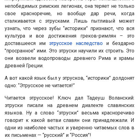
непобедимых римских легионах, она теряет не только
свое красноречие, но вообще дар речи, когда
сталкивается с этрусками. Лишь пытливый может
узнать, что через зубы “историки” признают, что вся
культура и все достижения греков-римлян – это
доставшееся им
этрусское наследство
и бездарно
"просранное" ими. Это этруски научили их строить. Это
они возвели водопроводы древнего Рима и храмы
древней Греции.
А вот какой язык был у этрусков, “историки” долдонят
одно: “Этрусское не читается!”
Читается этрусское! Ключ дал Тадеуш Воланский:
этруски писали на древнем диалекте славянских
языков. Ну а слово “этруски” весьма красноречиво
говорит к какой ветви славян они принадлежали. И
одни из наиболее частых и уверенно читаемых слов в
их письменах — “русский” и “Россия”!