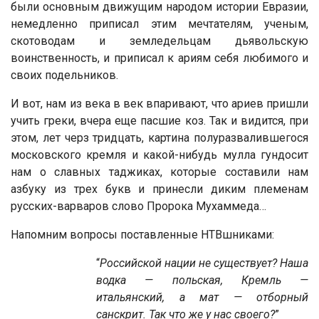
были основным движущим народом истории Евразии,
немедленно приписал этим мечтателям, ученым,
скотоводам и земледельцам дьявольскую
воинственность, и приписал к ариям себя любимого и
своих подельников.
И вот, нам из века в век впаривают, что ариев пришли
учить греки, вчера еще пасшие коз. Так и видится, при
этом, лет черз тридцать, картина полуразвалившегося
московского кремля и какой-нибудь мулла гундосит
нам о славных таджиках, которые составили нам
азбуку из трех букв и принесли диким племенам
русских-варваров слово Пророка Мухаммеда…
Напомним вопросы поставленные НТВшниками:
“
Российской нации не существует? Наша
водка — польская, Кремль —
итальянский, а мат — отборный
санскрит. Так что же у нас своего?
”