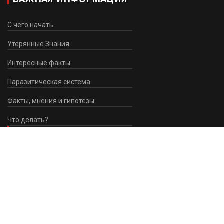
С чего начать
Утерянные Знания
Интересные факты
Паразитическая система
Факты, мнения и гипотезы
Что делать?
НАПИСАТЬ НАМ
Контактная Форма
ПОМОЩЬ САЙТУ
Мы приветствуем Ваше желание помочь нам в наших усилиях
по развитию сайта.