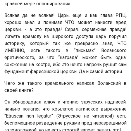
крайней мере оппонирования.
Всякая да не всякая! Царь, еще и как глава РПЦ,
хорошо знал и понимал ЧТО может нанести вред
церкви, - а это правда! Серая, сермяжная правда!
Изъять крамолу из широкого доступа царь поручил
историку, который так же прекрасно знал, ЧТО
ИМЕННО, есть такого в “письмах” Воланского
еретического, за что “награда” может быть одна:
сожжение на костре, ибо это нечто напрочь рушит сам
фундамент фарисейской церкви. Да и самой истории.
Чего же такого крамольного написал Воланский в
своей книге?
Он обнародовал ключ к чтению этрусских надписей,
наивно полагая, что крылатое латинское выражение
“Etruscan nоn legatur” (Этрусское не читается!) есть
беспомощное разведение руками пред неразрешимой
головоломкой, но не есть строгий запрет делать это!