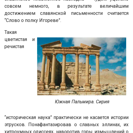
совсем немного, в результате величайшим
достижением славянской письменности считается
“Слово о полку Игореве”.
Такая
цветистая и
речистая
Южная Пальмира. Сирия
“историческая наука” практически не касается истории
этрусков. Понафантазировав о славных эллинах, их
хитроумных одиссеях, наворотив горы измышлений о