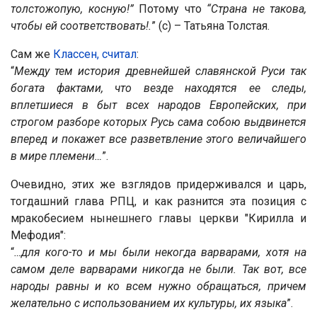
толстожопую, косную!”
Потому что
“Страна не такова,
чтобы ей соответствовать!.
” (с) – Татьяна Толстая.
Сам же
Классен, считал
:
“
Между тем история древнейшей славянской Руси так
богата фактами, что везде находятся ее следы,
вплетшиеся в быт всех народов Европейских, при
строгом разборе которых Русь сама собою выдвинется
вперед и покажет все разветвление этого величайшего
в мире племени…
”.
Очевидно, этих же взглядов придерживался и царь,
тогдашний глава РПЦ, и как разнится эта позиция с
мракобесием нынешнего главы церкви "Кирилла и
Мефодия":
“
…для кого-то и мы были некогда варварами, хотя на
самом деле варварами никогда не были. Так вот, все
народы равны и ко всем нужно обращаться, причем
желательно с использованием их культуры, их языка
”.