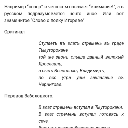
Например “позор” в чешском означает “внимание!”, а в
русском подразумевается нечто иное. Или вот
знаменитое “Слово о полку Игореве”.
Оригинал:
Ступаетъ въ златъ стремень въ граде
Тьмуторокане,
той же звонъ слыша давный великый
Ярославль,
а сынъ Всеволожь, Владимиръ,
по вся утра уши закладаше въ
Чернигове.
Перевод Заболоцкого:
В злат стремень вступал в Тмуторокани,
В злат стремень вступал, готовясь к
сече.
Звон тот слушал Всеволод далече,