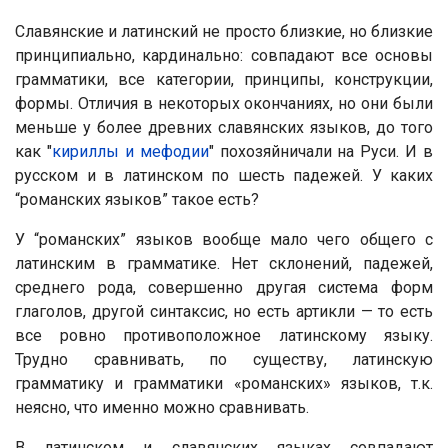
Славянские и латинский не просто близкие, но близкие
принципиально, кардинально: совпадают все основы
грамматики, все категории, принципы, конструкции,
формы. Отличия в некоторых окончаниях, но они были
меньше у более древних славянских языков, до того
как "
кириллы и мефодии
" похозяйничали на Руси. И в
русском и в латинском по шесть падежей. У каких
“романских языков” такое есть?
У “романских” языков вообще мало чего общего с
латинским в грамматике. Нет склонений, падежей,
среднего рода, совершенно другая система форм
глаголов, другой синтаксис, но есть артикли — то есть
все ровно противоположное латинскому языку.
Трудно сравнивать, по существу, латинскую
грамматику и грамматики «романских» языков, т.к.
неясно, что именно можно сравнивать.
В латинском и славянских языках совпадают