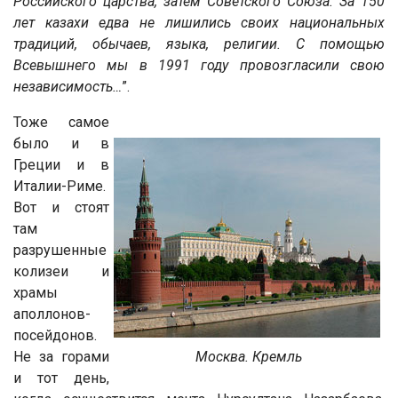
Российского царства, затем Советского Союза. За 150
лет казахи едва не лишились своих национальных
традиций, обычаев, языка, религии. С помощью
Всевышнего мы в 1991 году провозгласили свою
независимость…
”.
Тоже самое
было и в
Греции и в
Италии-Риме.
Вот и стоят
там
разрушенные
колизеи и
храмы
аполлонов-
посейдонов.
Не за горами
Москва. Кремль
и тот день,