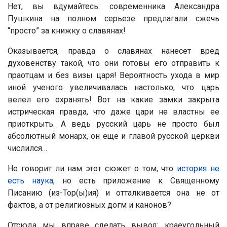
Нет, вы вдумайтесь: современника Александра
Пушкина на полном серьезе предлагали сжечь
“просто” за книжку о славянах!
Оказывается, правда о славянах нанесет вред
духовенству такой, что они готовы его отправить к
праотцам и без визы царя! Вероятность ухода в мир
иной ученого увеличивалась настолько, что царь
велел его охранять! Вот на какие замки закрыта
истрическая правда, что даже цари не властны ее
приоткрыть. А ведь русский царь не просто был
абсолютный монарх, он еще и главой русской церкви
числился…
Не говорит ли нам этот сюжет о том, что
история не
есть наука
, но есть приложение к Священному
Писанию (из-Тор(ы)ия) и отталкивается она не от
фактов, а от религиозных догм и канонов?
Отсюда мы вправе сделать вывод: краеугольный